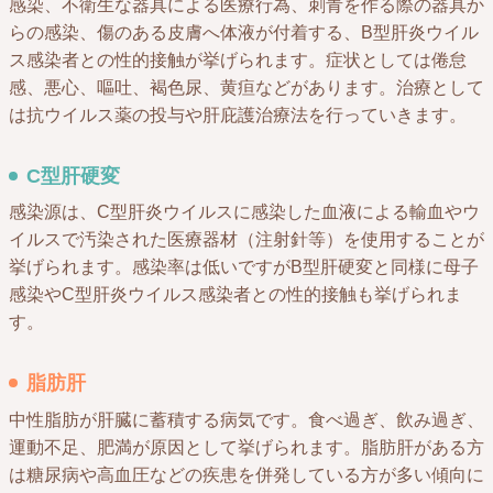
感染、不衛生な器具による医療行為、刺青を作る際の器具か
らの感染、傷のある皮膚へ体液が付着する、B型肝炎ウイル
ス感染者との性的接触が挙げられます。症状としては倦怠
感、悪心、嘔吐、褐色尿、黄疸などがあります。治療として
は抗ウイルス薬の投与や肝庇護治療法を行っていきます。​
C型肝硬変
感染源は、C型肝炎ウイルスに感染した血液による輸血やウ
イルスで汚染された医療器材（注射針等）を使用することが
挙げられます。感染率は低いですがB型肝硬変と同様に母子
感染やC型肝炎ウイルス感染者との性的接触も挙げられま
す。
脂肪肝
中性脂肪が肝臓に蓄積する病気です。食べ過ぎ、飲み過ぎ、
運動不足、肥満が原因として挙げられます。脂肪肝がある方
は糖尿病や高血圧などの疾患を併発している方が多い傾向に