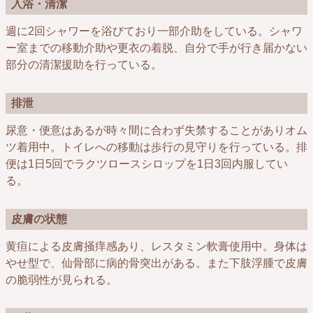
入浴・清潔
週に2回シャワーを浴びており一部介助をしている。シャワ
ー室までの移動介助や更衣の着脱、自分で手が行き届かない
部分の清潔援助を行っている。
排泄
尿意・便意はあるが時々間に合わず失禁することがありオム
ツ着用中。トイレへの移動は歩行の見守りを行っている。排
便は1日5回でラクツロースシロップを1日3回内服してい
る。
皮膚の状態
黄疸による皮膚掻痒感あり、レスタミン軟膏使用中。身体は
やせ型で、仙骨部に病的骨突出がある。また下肢浮腫で皮膚
の脆弱性が見られる。