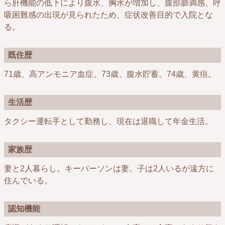
ら肝機能の低下により腹水、胸水が増加し、腹部膨満感、呼
吸困難感の出現が見られたため、症状改善目的で入院とな
る。​
既住歴
71歳、高アンモニア血症。73歳、腹水貯蓄。74歳、黄疸。
生活歴
タクシー運転手として勤務し、現在は退職して年金生活。
家族歴
妻と2人暮らし。キーパーソンは妻。子は2人いるが遠方に
住んでいる。
認知機能