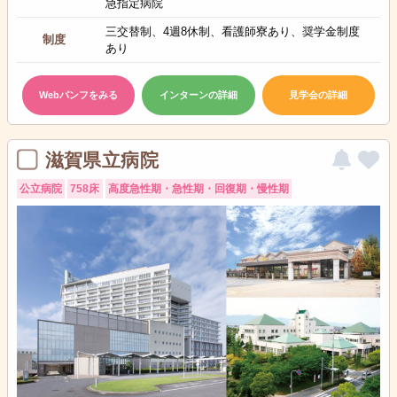
急指定病院
三交替制、4週8休制、看護師寮あり、奨学金制度
制度
あり
Webパンフをみる
インターンの詳細
見学会の詳細
滋賀県立病院
公立病院
758床
高度急性期・急性期・回復期・慢性期