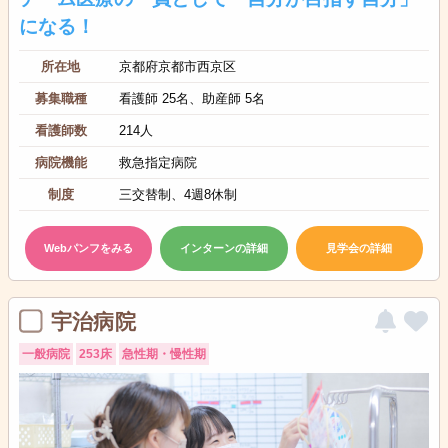
になる！
所在地
京都府京都市西京区
募集職種
看護師 25名、助産師 5名
看護師数
214人
病院機能
救急指定病院
制度
三交替制、4週8休制
Webパンフをみる
インターンの詳細
見学会の詳細
宇治病院
一般病院
253床
急性期・慢性期