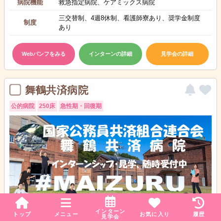
病院機能
救急指定病院、ケアミックス病院
三交替制、4週8休制、看護師寮あり、奨学金制度
制度
あり
Webパンフをみる
インターンの詳細
見学会の詳細
舞鶴共済病院
公的病院
250床
急性期・回復期
インターン
トップ
メニュー
お気に入り
履歴
見学会