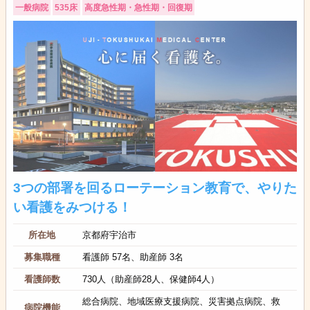
一般病院
535床
高度急性期・急性期・回復期
3つの部署を回るローテーション教育で、やりた
い看護をみつける！
所在地
京都府宇治市
募集職種
看護師 57名、助産師 3名
看護師数
730人（助産師28人、保健師4人）
総合病院、地域医療支援病院、災害拠点病院、救
病院機能