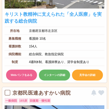
キリスト教精神に支えられた「全人医療」を実
践する総合病院
所在地
京都府京都市左京区
募集職種
看護師 10名
看護師数
154人
病院機能
総合病院、救急指定病院
制度
4週8休制、看護師寮あり、奨学金制度あり
Webパンフをみる
インターンの詳細
見学会の詳細
京都民医連あすかい病院
一般病院
165床
回復期・慢性期