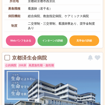
所在地
京都府京都市西京区
募集職種
看護師（若干名）
病院機能
総合病院、救急指定病院、ケアミックス病院
二交替制・三交替制、看護師寮あり、奨学金制度
制度
あり
Webパンフをみる
インターンの詳細
見学会の詳細
京都済生会病院
公的病院
288床
高度急性期・急性期