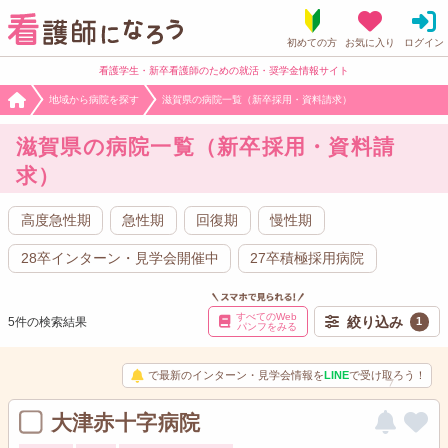
看護学生・新卒看護師のための就活・奨学金情報サイト
地域から病院を探す
滋賀県の病院一覧（新卒採用・資料請求）
滋賀県の病院一覧（新卒採用・資料請
求）
高度急性期
急性期
回復期
慢性期
28卒インターン・見学会開催中
27卒積極採用病院
すべてのWeb
絞り込み
5件の検索結果
1
パンフをみる
で最新のインターン・見学会情報を
LINE
で受け取ろう！
大津赤十字病院