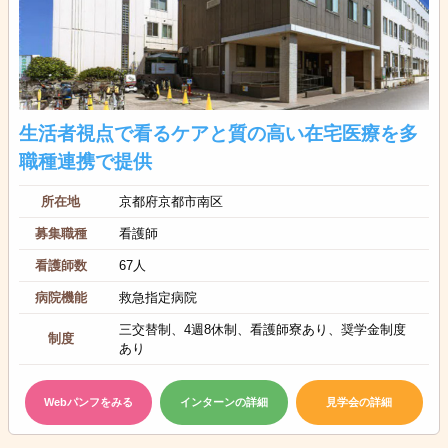
生活者視点で看るケアと質の高い在宅医療を多
職種連携で提供
所在地
京都府京都市南区
募集職種
看護師
看護師数
67人
病院機能
救急指定病院
三交替制、4週8休制、看護師寮あり、奨学金制度
制度
あり
Webパンフをみる
インターンの詳細
見学会の詳細