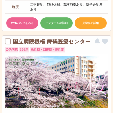
二交替制、4週8休制、看護師寮あり、奨学金制度
制度
あり
Webパンフをみる
インターンの詳細
見学会の詳細
国立病院機構 舞鶴医療センター
公的病院
399床
急性期・回復期・慢性期