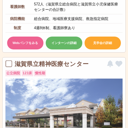
572人（滋賀県立総合病院と滋賀県立小児保健医療
看護師数
センターの合計数）
病院機能
総合病院、地域医療支援病院、救急指定病院
制度
4週8休制、看護師寮あり
Webパンフをみる
インターンの詳細
見学会の詳細
滋賀県立精神医療センター
公立病院
123床
慢性期