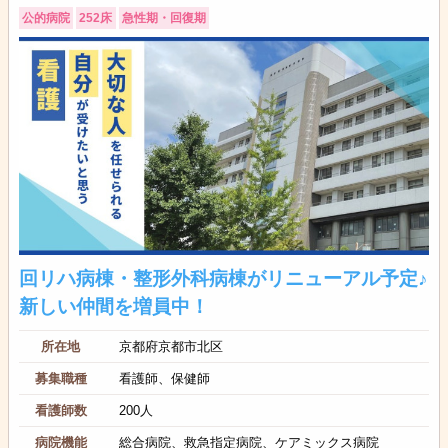
公的病院
252床
急性期・回復期
回リハ病棟・整形外科病棟がリニューアル予定♪
新しい仲間を増員中！
所在地
京都府京都市北区
募集職種
看護師、保健師
看護師数
200人
病院機能
総合病院、救急指定病院、ケアミックス病院