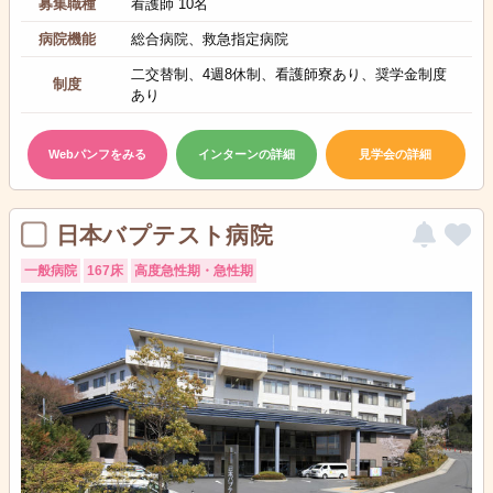
募集職種
看護師 10名
病院機能
総合病院、救急指定病院
二交替制、4週8休制、看護師寮あり、奨学金制度
制度
あり
Webパンフをみる
インターンの詳細
見学会の詳細
日本バプテスト病院
一般病院
167床
高度急性期・急性期