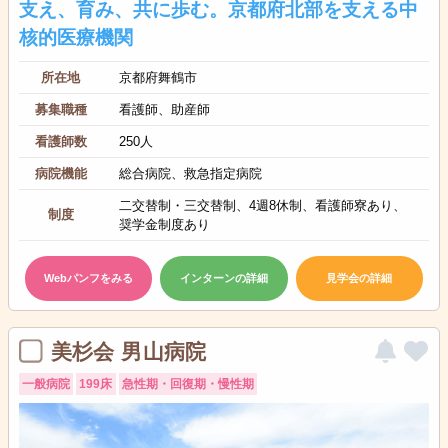
支え、育み、共に歩む。京都府北部を支える中
核的医療機関
所在地
京都府舞鶴市
募集職種
看護師、助産師
看護師数
250人
病院機能
総合病院、救急指定病院
二交替制・三交替制、4週8休制、看護師寮あり、
制度
奨学金制度あり
Webパンフをみる
インターンの詳細
見学会の詳細
美杉会 男山病院
一般病院
199床
急性期・回復期・慢性期