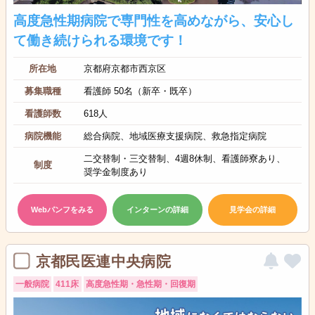
高度急性期病院で専門性を高めながら、安心し
て働き続けられる環境です！
所在地
京都府京都市西京区
募集職種
看護師 50名（新卒・既卒）
看護師数
618人
病院機能
総合病院、地域医療支援病院、救急指定病院
二交替制・三交替制、4週8休制、看護師寮あり、
制度
奨学金制度あり
Webパンフをみる
インターンの詳細
見学会の詳細
京都民医連中央病院
一般病院
411床
高度急性期・急性期・回復期