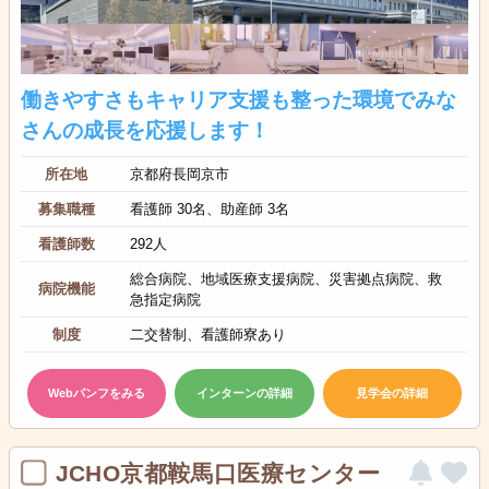
働きやすさもキャリア支援も整った環境でみな
さんの成長を応援します！
所在地
京都府長岡京市
募集職種
看護師 30名、助産師 3名
看護師数
292人
総合病院、地域医療支援病院、災害拠点病院、救
病院機能
急指定病院
制度
二交替制、看護師寮あり
Webパンフをみる
インターンの詳細
見学会の詳細
JCHO京都鞍馬口医療センター