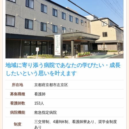
地域に寄り添う病院であなたの学びたい・成長
したいという思いを叶えます
所在地
京都府京都市左京区
募集職種
看護師
看護師数
153人
病院機能
救急指定病院
三交替制、4週8休制、看護師寮あり、奨学金制度
制度
あり