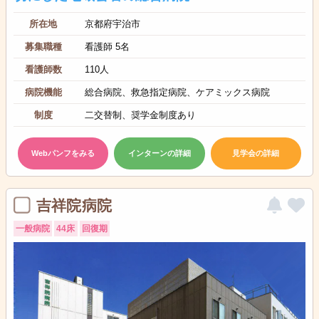
所在地
京都府宇治市
募集職種
看護師 5名
看護師数
110人
病院機能
総合病院、救急指定病院、ケアミックス病院
制度
二交替制、奨学金制度あり
Webパンフをみる
インターンの詳細
見学会の詳細
吉祥院病院
一般病院
44床
回復期