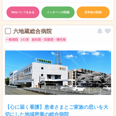
Webパンフをみる
インターンの詳細
見学会の詳細
六地蔵総合病院
一般病院
143床
急性期・回復期・慢性期
【心に届く看護】患者さまとご家族の思いを大
切にした地域密着の総合病院