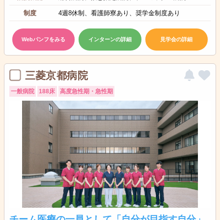
制度
4週8休制、看護師寮あり、奨学金制度あり
Webパンフをみる
インターンの詳細
見学会の詳細
三菱京都病院
一般病院
188床
高度急性期・急性期
チーム医療の一員として「自分が目指す自分」