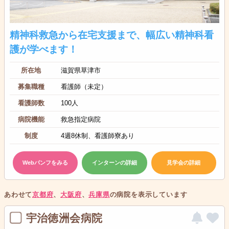
精神科救急から在宅支援まで、幅広い精神科看
護が学べます！
所在地
滋賀県草津市
募集職種
看護師（未定）
看護師数
100人
病院機能
救急指定病院
制度
4週8休制、看護師寮あり
Webパンフをみる
インターンの詳細
見学会の詳細
あわせて
京都府
、
大阪府
、
兵庫県
の病院を表示しています
宇治徳洲会病院