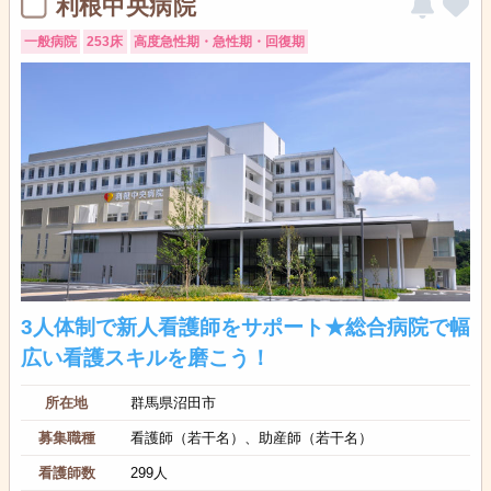
利根中央病院
一般病院
253床
高度急性期・急性期・回復期
3人体制で新人看護師をサポート★総合病院で幅
広い看護スキルを磨こう！
所在地
群馬県沼田市
募集職種
看護師（若干名）、助産師（若干名）
看護師数
299人