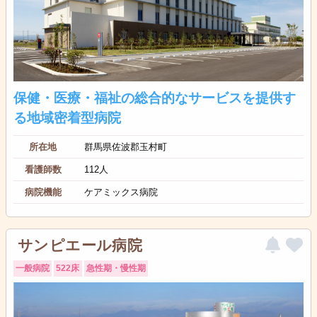
保健・医療・福祉の総合的なサービスを提供す
る地域密着型病院
所在地
群馬県佐波郡玉村町
看護師数
112人
病院機能
ケアミックス病院
サンピエール病院
一般病院
522床
急性期・慢性期