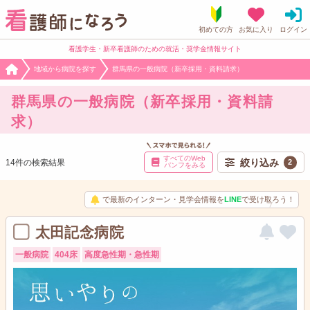
看護学生・新卒看護師のための就活・奨学金情報サイト
地域から病院を探す
群馬県の一般病院（新卒採用・資料請求）
群馬県の一般病院（新卒採用・資料請
求）
すべてのWeb
絞り込み
14件の検索結果
2
パンフをみる
で最新のインターン・見学会情報を
LINE
で受け取ろう！
太田記念病院
一般病院
404床
高度急性期・急性期