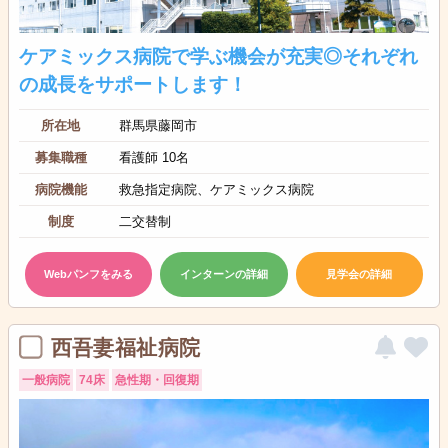
ケアミックス病院で学ぶ機会が充実◎それぞれ
の成長をサポートします！
所在地
群馬県藤岡市
募集職種
看護師 10名
病院機能
救急指定病院、ケアミックス病院
制度
二交替制
Webパンフをみる
インターンの詳細
見学会の詳細
西吾妻福祉病院
一般病院
74床
急性期・回復期