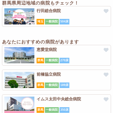
群馬県周辺地域の病院もチェック！
行田総合病院
埼玉
一般病院
504床
あなたにおすすめの病院があります
恵愛堂病院
群馬
一般病院
270床
前橋協立病院
群馬
一般病院
189床
イムス太田中央総合病院
群馬
一般病院
350床