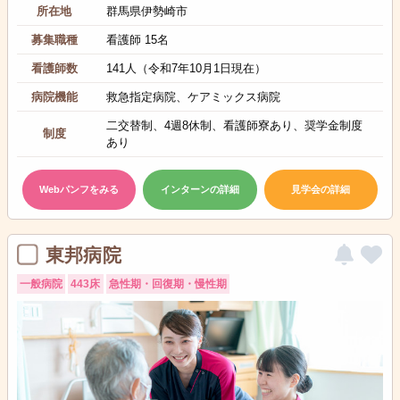
所在地
群馬県伊勢崎市
募集職種
看護師 15名
看護師数
141人（令和7年10月1日現在）
病院機能
救急指定病院、ケアミックス病院
二交替制、4週8休制、看護師寮あり、奨学金制度
制度
あり
Webパンフをみる
インターンの詳細
見学会の詳細
東邦病院
一般病院
443床
急性期・回復期・慢性期