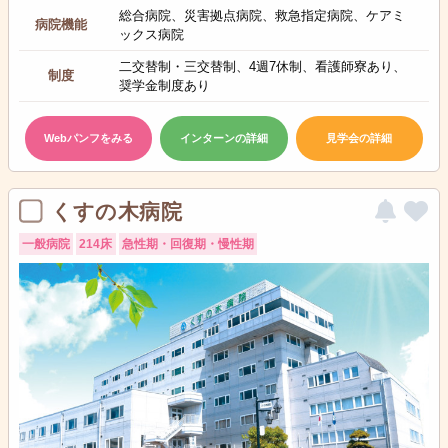
総合病院、災害拠点病院、救急指定病院、ケアミ
病院機能
ックス病院
二交替制・三交替制、4週7休制、看護師寮あり、
制度
奨学金制度あり
Webパンフをみる
インターンの詳細
見学会の詳細
くすの木病院
一般病院
214床
急性期・回復期・慢性期