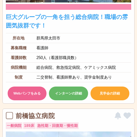
巨大グループの一角を担う総合病院！職場の雰
囲気抜群です！
所在地
群馬県太田市
募集職種
看護師
看護師数
250人（看護部職員数）
病院機能
総合病院、救急指定病院、ケアミックス病院
制度
二交替制、看護師寮あり、奨学金制度あり
Webパンフをみる
インターンの詳細
見学会の詳細
前橋協立病院
一般病院
189床
急性期・回復期・慢性期