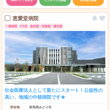
Webパンフをみる
インターンの詳細
見学会の詳細
恵愛堂病院
一般病院
270床
急性期・回復期・慢性期
社会医療法人として新たにスタート！公益性の
高い、地域の中核病院です★
所在地
群馬県みどり市