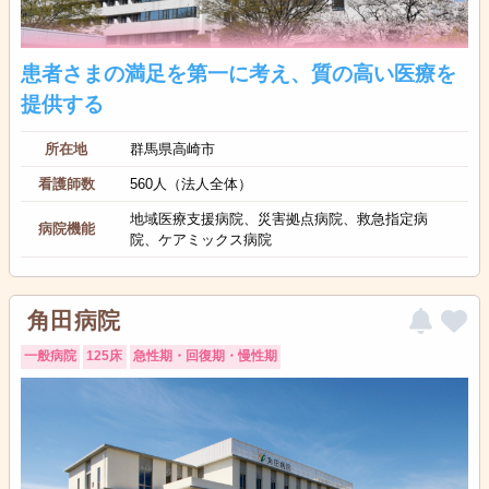
患者さまの満足を第一に考え、質の高い医療を
提供する
所在地
群馬県高崎市
看護師数
560人（法人全体）
地域医療支援病院、災害拠点病院、救急指定病
病院機能
院、ケアミックス病院
角田病院
一般病院
125床
急性期・回復期・慢性期