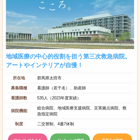
地域医療の中心的役割を担う第三次救急病院。
アートやインテリアが自慢！
所在地
群馬県太田市
募集職種
看護師（若干名）、助産師
看護師数
535人（2023年度実績）
総合病院、地域医療支援病院、災害拠点病院、救
病院機能
急指定病院
制度
二交替制、4週7休制