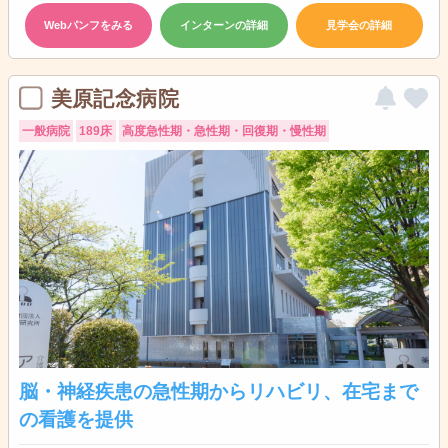
Webパンフをみる
インターンの詳細
見学会の詳細
美原記念病院
一般病院
189床
高度急性期・急性期・回復期・慢性期
脳・神経疾患の急性期からリハビリ、在宅まで
の看護を提供