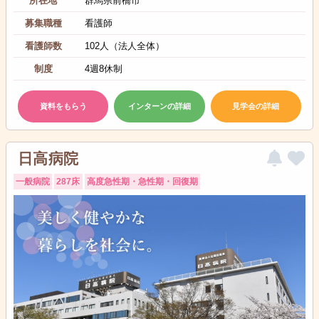
所在地
群馬県前橋市
募集職種
看護師
看護師数
102人（法人全体）
制度
4週8休制
資料をもらう
インターンの詳細
見学会の詳細
日高病院
一般病院
287床
高度急性期・急性期・回復期