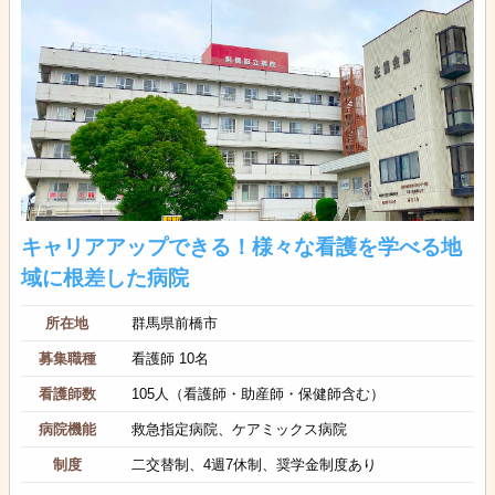
キャリアアップできる！様々な看護を学べる地
域に根差した病院
所在地
群馬県前橋市
募集職種
看護師 10名
看護師数
105人（看護師・助産師・保健師含む）
病院機能
救急指定病院、ケアミックス病院
制度
二交替制、4週7休制、奨学金制度あり