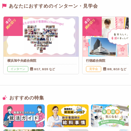
あなたにおすすめのインターン・見学会
本日
本日
締め切り
締め切り
横浜旭中央総合病院
行徳総合病院
インターン
見学会
8/17, 8/20 など
8/8, 8/10 など
おすすめの特集