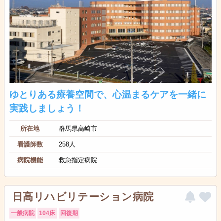
ゆとりある療養空間で、心温まるケアを一緒に
実践しましょう！
所在地
群馬県高崎市
看護師数
258人
病院機能
救急指定病院
日高リハビリテーション病院
一般病院
104床
回復期