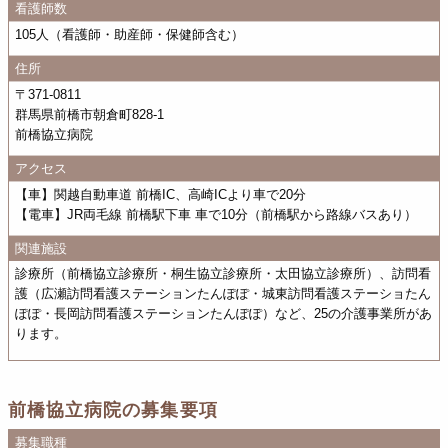
看護師数
105人（看護師・助産師・保健師含む）
住所
〒371-0811
群馬県前橋市朝倉町828-1
前橋協立病院
アクセス
【車】関越自動車道 前橋IC、高崎ICより車で20分
【電車】JR両毛線 前橋駅下車 車で10分（前橋駅から路線バスあり）
関連施設
診療所（前橋協立診療所・桐生協立診療所・太田協立診療所）、訪問看
護（広瀬訪問看護ステーションたんぽぽ・城東訪問看護ステーショたん
ぽぽ・長岡訪問看護ステーションたんぽぽ）など、25の介護事業所があ
ります。
前橋協立病院の募集要項
募集職種