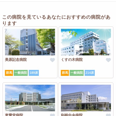
この病院を見ているあなたにおすすめの病院があ
ります
美原記念病院
くすの木病院
群馬
一般病院
189床
群馬
一般病院
214床
恵愛堂病院
利根中央病院