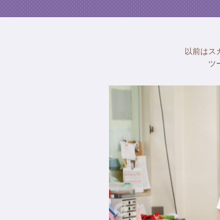
以前はス
ツ