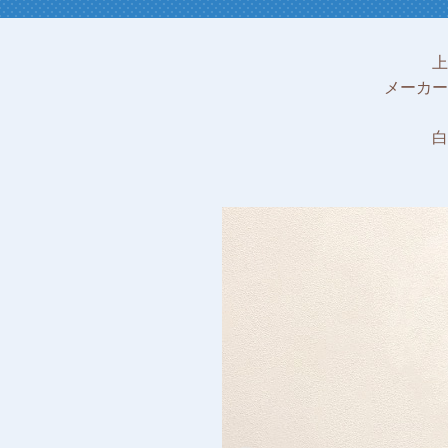
上
メーカー
白