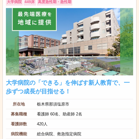
大学病院
449床
高度急性期・急性期
大学病院の「できる」を伸ばす新人教育で、一
歩ずつ成長が目指せる！
所在地
栃木県那須塩原市
募集職種
看護師 60名、助産師 2名
看護師数
420人
病院機能
総合病院、救急指定病院