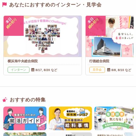
あなたにおすすめのインターン・見学会
本日
本日
締め切り
締め切り
横浜旭中央総合病院
行徳総合病院
インターン
見学会
8/17, 8/20 など
8/8, 8/10 など
おすすめの特集