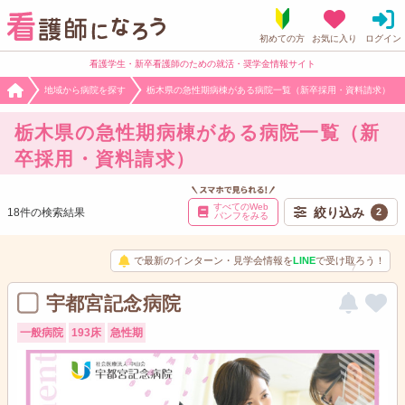
看護学生・新卒看護師のための就活・奨学金情報サイト
地域から病院を探す
栃木県の急性期病棟がある病院一覧（新卒採用・資料請求）
栃木県の急性期病棟がある病院一覧（新
卒採用・資料請求）
すべてのWeb
絞り込み
18件の検索結果
2
パンフをみる
で最新のインターン・見学会情報を
LINE
で受け取ろう！
宇都宮記念病院
一般病院
193床
急性期