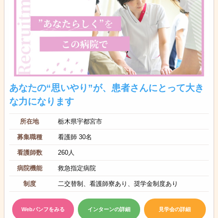
あなたの“思いやり”が、患者さんにとって大き
な力になります
所在地
栃木県宇都宮市
募集職種
看護師 30名
看護師数
260人
病院機能
救急指定病院
制度
二交替制、看護師寮あり、奨学金制度あり
Webパンフをみる
インターンの詳細
見学会の詳細