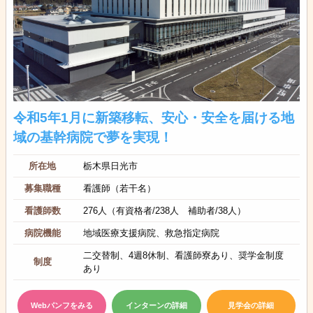
令和5年1月に新築移転、安心・安全を届ける地
域の基幹病院で夢を実現！
所在地
栃木県日光市
募集職種
看護師（若干名）
看護師数
276人（有資格者/238人 補助者/38人）
病院機能
地域医療支援病院、救急指定病院
二交替制、4週8休制、看護師寮あり、奨学金制度
制度
あり
Webパンフをみる
インターンの詳細
見学会の詳細