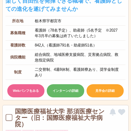
楽しく自由性を発揮できる職場で、看護師とし
ての進化を遂げてみませんか
所在地
栃木県宇都宮市
看護師（78名予定）、助産師（5名予定 ※2027
募集職種
年3月卒の募集は終了いたしました）
看護師数
842人（看護師791名・助産師51名）
総合病院、地域医療支援病院、災害拠点病院、救
病院機能
急指定病院
二交替制、4週8休制、看護師寮あり、奨学金制度
制度
あり
Webパンフをみる
インターンの詳細
見学会の詳細
国際医療福祉大学 那須医療セン
ター（旧：国際医療福祉大学病
院）