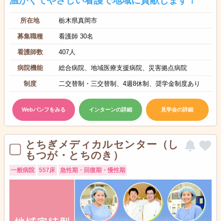
温かくてやさしい看護で地域に貢献します！
所在地
栃木県真岡市
募集職種
看護師 30名
看護師数
407人
病院機能
総合病院、地域医療支援病院、災害拠点病院
制度
二交替制・三交替制、4週8休制、奨学金制度あり
Webパンフをみる
インターンの詳細
見学会の詳細
とちぎメディカルセンター（し
もつが・とちのき）
一般病院
557床
急性期・回復期・慢性期