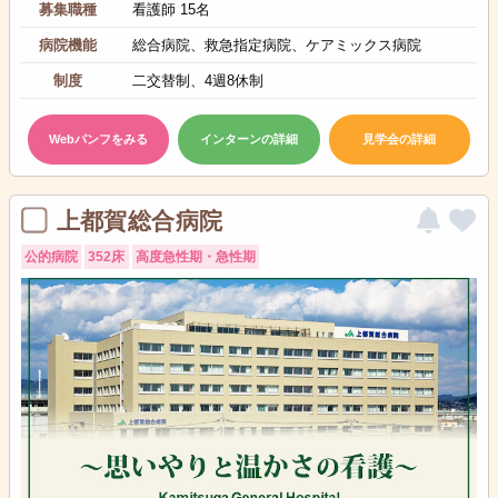
募集職種
看護師 15名
病院機能
総合病院、救急指定病院、ケアミックス病院
制度
二交替制、4週8休制
Webパンフをみる
インターンの詳細
見学会の詳細
上都賀総合病院
公的病院
352床
高度急性期・急性期