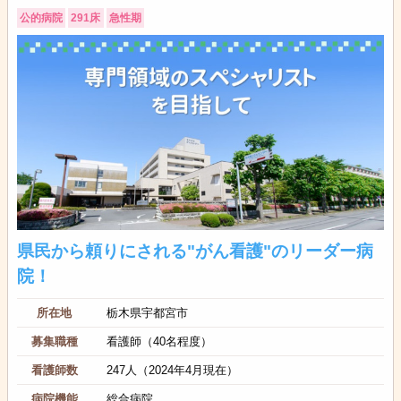
公的病院
291床
急性期
県民から頼りにされる"がん看護"のリーダー病
院！
所在地
栃木県宇都宮市
募集職種
看護師（40名程度）
看護師数
247人（2024年4月現在）
病院機能
総合病院