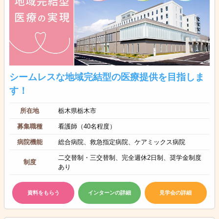
シームレスな地域完結型の医療提供を目指しま
す！
所在地
栃木県栃木市
募集職種
看護師（40名程度）
病院機能
総合病院、救急指定病院、ケアミックス病院
二交替制・三交替制、完全週休2日制、奨学金制度
制度
あり
資料をもらう
インターンの詳細
見学会の詳細