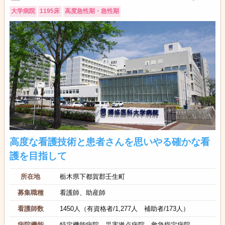
大学病院
1195床
高度急性期・急性期
高度な看護技術と患者さんを思いやる確かな看
護を目指して
所在地
栃木県下都賀郡壬生町
募集職種
看護師、助産師
看護師数
1450人（有資格者/1,277人 補助者/173人）
病院機能
特定機能病院、災害拠点病院、救急指定病院