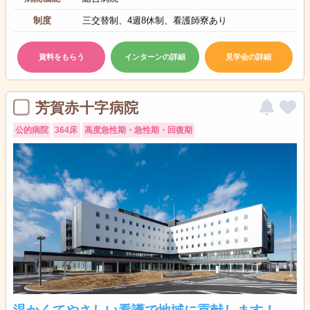
制度
三交替制、4週8休制、看護師寮あり
資料をもらう
インターンの詳細
見学会の詳細
芳賀赤十字病院
公的病院
364床
高度急性期・急性期・回復期