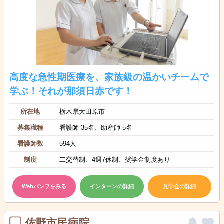
高度な急性期医療を、家族級の温かいチームで
学ぶ！それが那須日赤です！
所在地
栃木県大田原市
募集職種
看護師 35名、助産師 5名
看護師数
594人
制度
二交替制、4週7休制、奨学金制度あり
Webパンフをみる
インターンの詳細
見学会の詳細
佐野市民病院