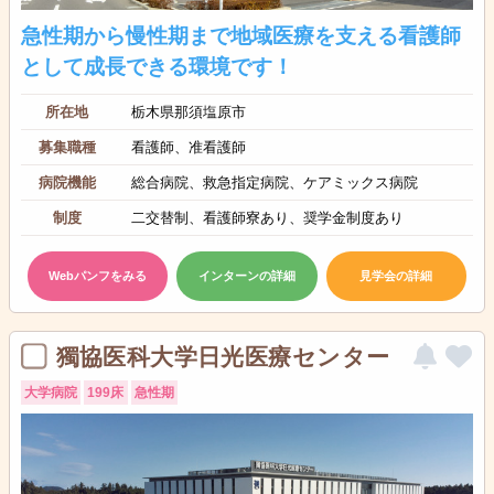
急性期から慢性期まで地域医療を支える看護師
として成長できる環境です！
所在地
栃木県那須塩原市
募集職種
看護師、准看護師
病院機能
総合病院、救急指定病院、ケアミックス病院
制度
二交替制、看護師寮あり、奨学金制度あり
Webパンフをみる
インターンの詳細
見学会の詳細
獨協医科大学日光医療センター
大学病院
199床
急性期