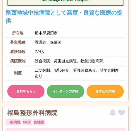
県西地域中核病院として高度・良質な医療の提
供
所在地
栃木県鹿沼市
募集職種
看護師、保健師
看護師数
274人
病院機能
総合病院、災害拠点病院、救急指定病院
二交替制、4週6休制、看護師寮あり、奨学金制度
制度
あり
資料をもらう
インターンの詳細
見学会の詳細
福島整形外科病院
一般病院
60床
急性期