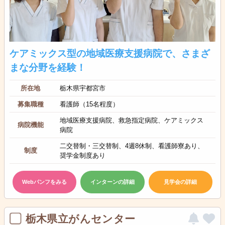
ケアミックス型の地域医療支援病院で、さまざ
まな分野を経験！
所在地
栃木県宇都宮市
募集職種
看護師（15名程度）
地域医療支援病院、救急指定病院、ケアミックス
病院機能
病院
二交替制・三交替制、4週8休制、看護師寮あり、
制度
奨学金制度あり
Webパンフをみる
インターンの詳細
見学会の詳細
栃木県立がんセンター