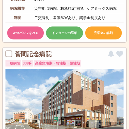
病院機能
災害拠点病院、救急指定病院、ケアミックス病院
制度
二交替制、看護師寮あり、奨学金制度あり
Webパンフをみる
インターンの詳細
見学会の詳細
菅間記念病院
一般病院
338床
高度急性期・急性期・慢性期