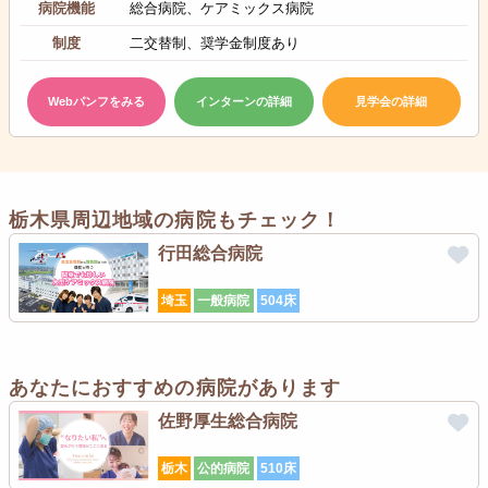
病院機能
総合病院、ケアミックス病院
制度
二交替制、奨学金制度あり
Webパンフをみる
インターンの詳細
見学会の詳細
栃木県周辺地域の病院もチェック！
行田総合病院
埼玉
一般病院
504床
あなたにおすすめの病院があります
佐野厚生総合病院
栃木
公的病院
510床