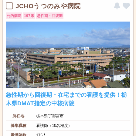
JCHOうつのみや病院
公的病院
197床
急性期・回復期
急性期から回復期・在宅までの看護を提供！栃
木県DMAT指定の中核病院
所在地
栃木県宇都宮市
募集職種
看護師（10名程度）
看護師数
175人