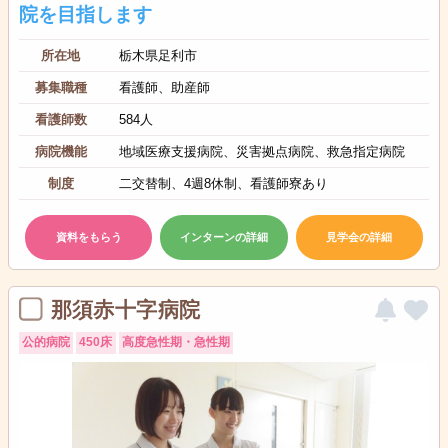
院を目指します
所在地
栃木県足利市
募集職種
看護師、助産師
看護師数
584人
病院機能
地域医療支援病院、災害拠点病院、救急指定病院
制度
二交替制、4週8休制、看護師寮あり
資料をもらう
インターンの詳細
見学会の詳細
那須赤十字病院
公的病院
450床
高度急性期・急性期