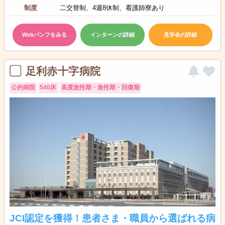
制度
二交替制、4週8休制、看護師寮あり
Webパンフをみる
インターンの詳細
見学会の詳細
足利赤十字病院
公的病院
540床
高度急性期・急性期・回復期
JCI認定を獲得！患者さま・職員から選ばれる病