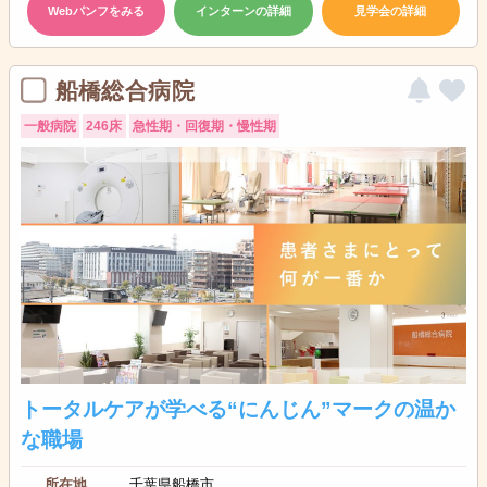
Webパンフをみる
インターンの詳細
見学会の詳細
船橋総合病院
一般病院
246床
急性期・回復期・慢性期
トータルケアが学べる“にんじん”マークの温か
な職場
所在地
千葉県船橋市