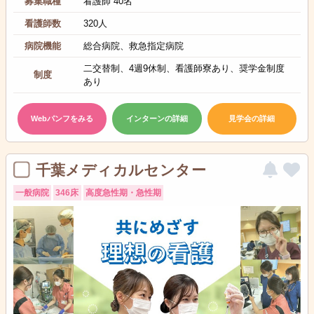
募集職種
看護師 40名
看護師数
320人
病院機能
総合病院、救急指定病院
二交替制、4週9休制、看護師寮あり、奨学金制度
制度
あり
Webパンフをみる
インターンの詳細
見学会の詳細
千葉メディカルセンター
一般病院
346床
高度急性期・急性期