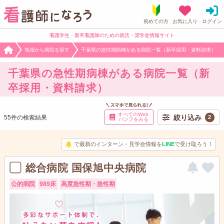
看護学生・新卒看護師のための就活・奨学金情報サイト
地域から病院を探す
千葉県の急性期病棟がある病院一覧（新卒採用・資料請求）
千葉県の急性期病棟がある病院一覧（新
卒採用・資料請求）
すべてのWeb
絞り込み
55件の検索結果
2
パンフをみる
で最新のインターン・見学会情報を
LINE
で受け取ろう！
総合病院 国保旭中央病院
公的病院
989床
高度急性期・急性期