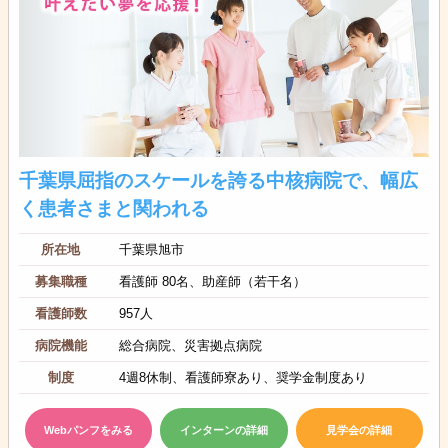
千葉県屈指のスケールを誇る中核病院で、幅広
く患者さまと関われる
所在地
千葉県旭市
募集職種
看護師 80名、助産師（若干名）
看護師数
957人
病院機能
総合病院、災害拠点病院
制度
4週8休制、看護師寮あり、奨学金制度あり
Webパンフをみる
インターンの詳細
見学会の詳細