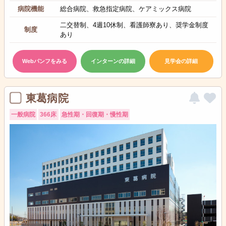
病院機能
総合病院、救急指定病院、ケアミックス病院
二交替制、4週10休制、看護師寮あり、奨学金制度
制度
あり
Webパンフをみる
インターンの詳細
見学会の詳細
東葛病院
一般病院
366床
急性期・回復期・慢性期