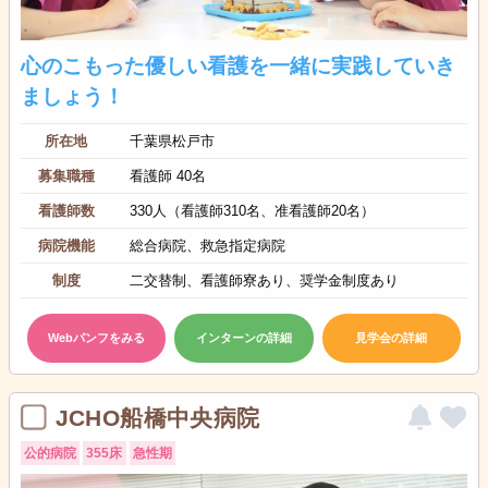
心のこもった優しい看護を一緒に実践していき
ましょう！
所在地
千葉県松戸市
募集職種
看護師 40名
看護師数
330人（看護師310名、准看護師20名）
病院機能
総合病院、救急指定病院
制度
二交替制、看護師寮あり、奨学金制度あり
Webパンフをみる
インターンの詳細
見学会の詳細
JCHO船橋中央病院
公的病院
355床
急性期