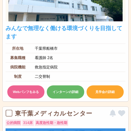
みんなで無理なく働ける環境づくりを目指して
ます
所在地
千葉県船橋市
募集職種
看護師 2名
病院機能
救急指定病院
制度
二交替制
Webパンフをみる
インターンの詳細
見学会の詳細
東千葉メディカルセンター
公的病院
314床
高度急性期・急性期