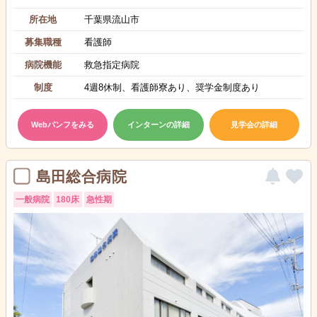
所在地
千葉県流山市
募集職種
看護師
病院機能
救急指定病院
制度
4週8休制、看護師寮あり、奨学金制度あり
Webパンフをみる
インターンの詳細
見学会の詳細
島田総合病院
一般病院
180床
急性期