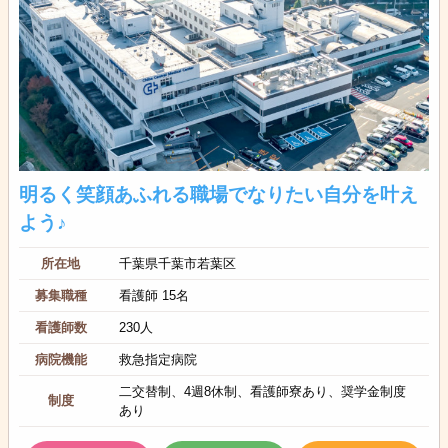
明るく笑顔あふれる職場でなりたい自分を叶え
よう♪
所在地
千葉県千葉市若葉区
募集職種
看護師 15名
看護師数
230人
病院機能
救急指定病院
二交替制、4週8休制、看護師寮あり、奨学金制度
制度
あり