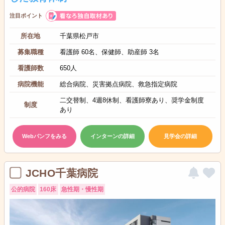
注目ポイント
所在地
千葉県松戸市
募集職種
看護師 60名、保健師、助産師 3名
看護師数
650人
病院機能
総合病院、災害拠点病院、救急指定病院
二交替制、4週8休制、看護師寮あり、奨学金制度
制度
あり
Webパンフをみる
インターンの詳細
見学会の詳細
JCHO千葉病院
公的病院
160床
急性期・慢性期