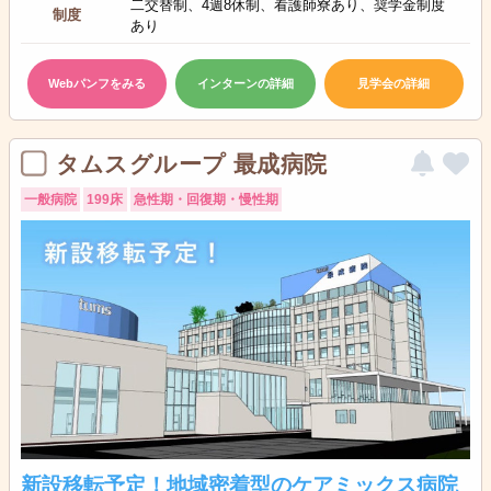
二交替制、4週8休制、看護師寮あり、奨学金制度
制度
あり
Webパンフをみる
インターンの詳細
見学会の詳細
タムスグループ 最成病院
一般病院
199床
急性期・回復期・慢性期
新設移転予定！地域密着型のケアミックス病院