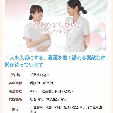
「人を大切にする」看護を熱く語れる素敵な仲
間が待っています
所在地
千葉県船橋市
募集職種
看護師、助産師
看護師数
400人（助産師、保健師含む）
病院機能
総合病院、救急指定病院
二交替制、4週8休制、看護師寮あり、奨学金制度
制度
あり