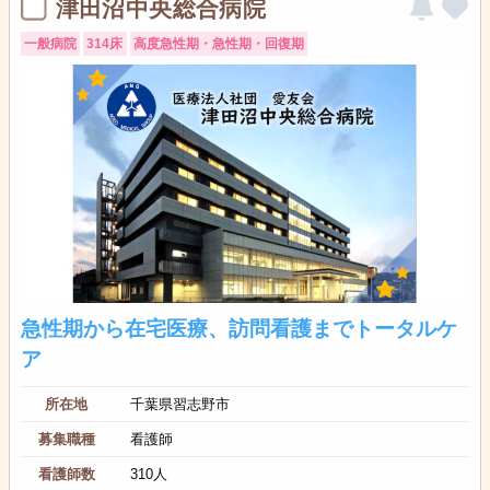
津田沼中央総合病院
一般病院
314床
高度急性期・急性期・回復期
急性期から在宅医療、訪問看護までトータルケ
ア
所在地
千葉県習志野市
募集職種
看護師
看護師数
310人