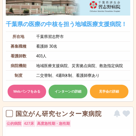
千葉県の医療の中核を担う地域医療支援病院！
所在地
千葉県習志野市
募集職種
看護師 30名
看護師数
403人
病院機能
地域医療支援病院、災害拠点病院、救急指定病院
制度
二交替制、4週8休制、看護師寮あり
Webパンフをみる
インターンの詳細
見学会の詳細
国立がん研究センター東病院
公的病院
427床
高度急性期・急性期