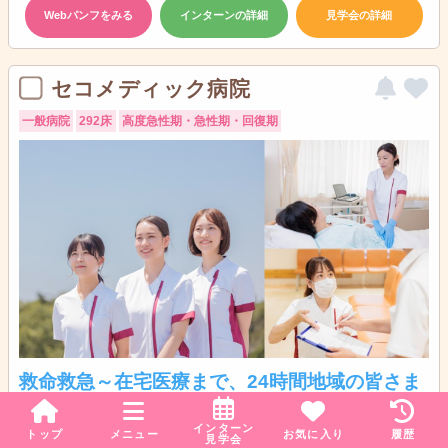
Webパンフをみる
インターンの詳細
見学会の詳細
セコメディック病院
一般病院
292床
高度急性期・急性期・回復期
救命救急～在宅医療まで、24時間地域の皆さま
を支えます
インターン
トップ
メニュー
お気に入り
履歴
見学会