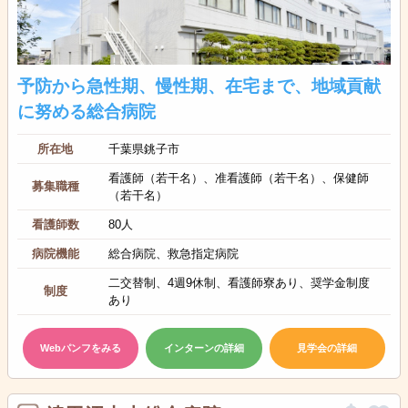
予防から急性期、慢性期、在宅まで、地域貢献
に努める総合病院
所在地
千葉県銚子市
看護師（若干名）、准看護師（若干名）、保健師
募集職種
（若干名）
看護師数
80人
病院機能
総合病院、救急指定病院
二交替制、4週9休制、看護師寮あり、奨学金制度
制度
あり
Webパンフをみる
インターンの詳細
見学会の詳細