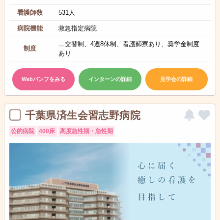
看護師数
531人
病院機能
救急指定病院
二交替制、4週8休制、看護師寮あり、奨学金制度
制度
あり
Webパンフをみる
インターンの詳細
見学会の詳細
千葉県済生会習志野病院
公的病院
400床
高度急性期・急性期