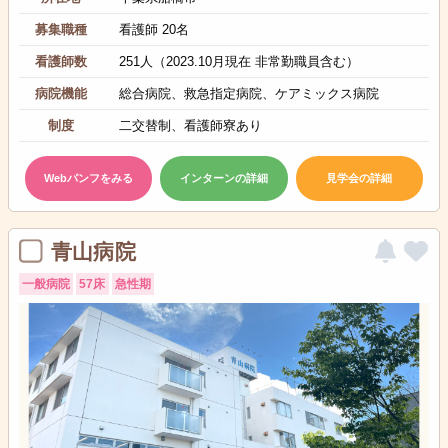
募集職種
看護師 20名
看護師数
251人（2023.10月現在 非常勤職員含む）
病院機能
総合病院、救急指定病院、ケアミックス病院
制度
二交替制、看護師寮あり
Webパンフをみる
インターンの詳細
見学会の詳細
青山病院
一般病院
57床
急性期