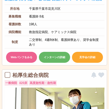
所在地
千葉県千葉市花見川区
募集職種
看護師 8名
看護師数
198人
病院機能
救急指定病院、ケアミックス病院
二交替制、4週8休制、看護師寮あり、奨学金制度
制度
あり
Webパンフをみる
インターンの詳細
見学会の詳細
柏厚生総合病院
一般病院
420床
高度急性期・急性期