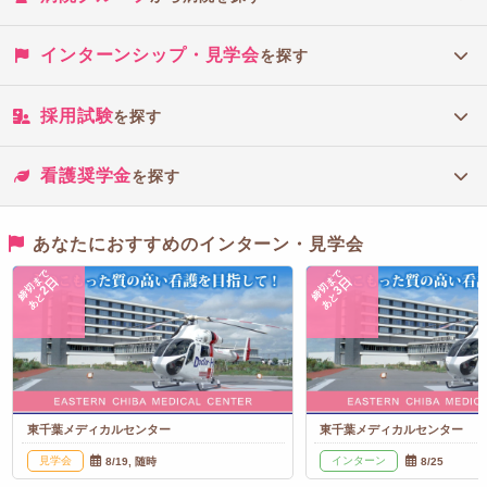
インターンシップ・見学会
を探す
採用試験
を探す
看護奨学金
を探す
あなたにおすすめのインターン・見学会
締切まで
締切まで
2日
3日
あと
あと
東千葉メディカルセンター
東千葉メディカルセンター
見学会
インターン
8/19, 随時
8/25