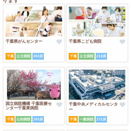
ります
千葉県がんセンター
千葉県こども病院
千葉
公立病院
450床
千葉
公立病院
218床
国立病院機構 千葉医療セ
千葉中央メディカルセンタ
ンター千葉東病院
ー
千葉
公的病院
265床
千葉
一般病院
272床