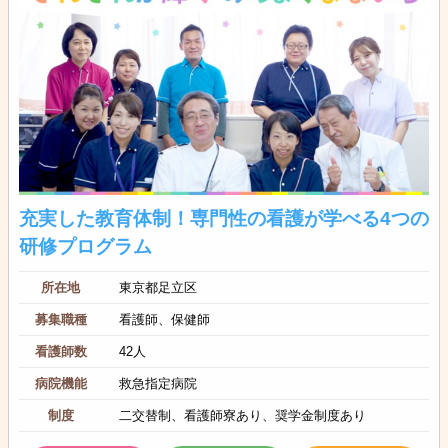
充実した教育体制！専門性の看護が学べる4つの
研修プログラム
所在地
東京都足立区
募集職種
看護師、保健師
看護師数
42人
病院機能
救急指定病院
制度
二交替制、看護師寮あり、奨学金制度あり