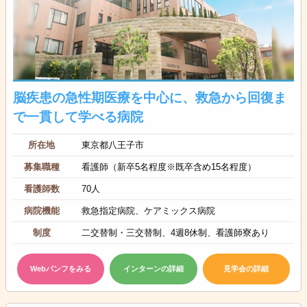
脳疾患の急性期医療を中心に、救急から回復ま
で一貫して学べる病院
所在地
東京都八王子市
募集職種
看護師（新卒5名程度※既卒含め15名程度）
看護師数
70人
病院機能
救急指定病院、ケアミックス病院
制度
二交替制・三交替制、4週8休制、看護師寮あり
Webパンフをみる
インターンの詳細
見学会の詳細