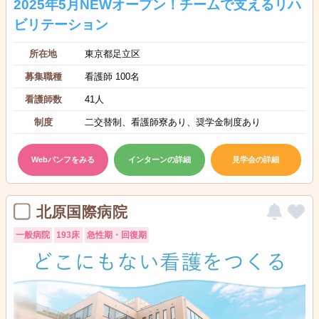
2025年5月NEWオープン！チームで支えるリハ
ビリテーション
所在地
東京都足立区
募集職種
看護師 100名
看護師数
41人
制度
二交替制、看護師寮あり、奨学金制度あり
Webパンフをみる
インターンの詳細
見学会の詳細
北原国際病院
一般病院
193床
急性期・回復期