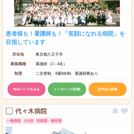
患者様も！看護師も！「笑顔になれる病院」を
目指しています
所在地
東京都八王子市
募集職種
看護師（2～4名）
制度
二交替制、4週8休制、看護師寮あり
Webパンフをみる
インターンの詳細
見学会の詳細
代々木病院
一般病院
150床
回復期・慢性期