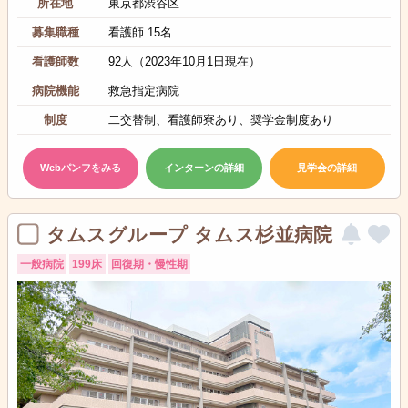
所在地
東京都渋谷区
募集職種
看護師 15名
看護師数
92人（2023年10月1日現在）
病院機能
救急指定病院
制度
二交替制、看護師寮あり、奨学金制度あり
Webパンフをみる
インターンの詳細
見学会の詳細
タムスグループ タムス杉並病院
一般病院
199床
回復期・慢性期