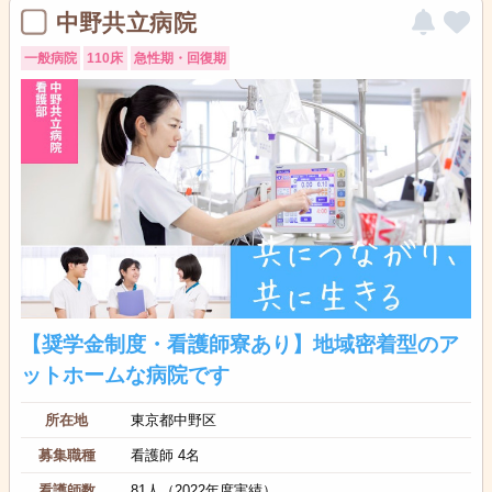
中野共立病院
一般病院
110床
急性期・回復期
【奨学金制度・看護師寮あり】地域密着型のア
ットホームな病院です
所在地
東京都中野区
募集職種
看護師 4名
看護師数
81人（2022年度実績）