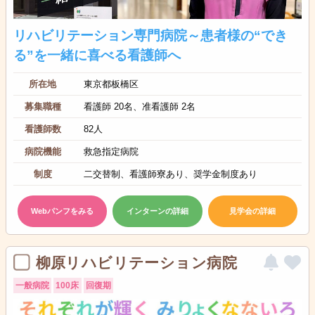
リハビリテーション専門病院～患者様の“でき
る”を一緒に喜べる看護師へ
所在地
東京都板橋区
募集職種
看護師 20名、准看護師 2名
看護師数
82人
病院機能
救急指定病院
制度
二交替制、看護師寮あり、奨学金制度あり
Webパンフをみる
インターンの詳細
見学会の詳細
柳原リハビリテーション病院
一般病院
100床
回復期