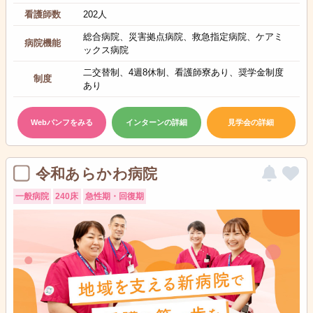
看護師数
202人
総合病院、災害拠点病院、救急指定病院、ケアミ
病院機能
ックス病院
二交替制、4週8休制、看護師寮あり、奨学金制度
制度
あり
Webパンフをみる
インターンの詳細
見学会の詳細
令和あらかわ病院
一般病院
240床
急性期・回復期