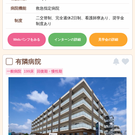
病院機能
救急指定病院
二交替制、完全週休2日制、看護師寮あり、奨学金
制度
制度あり
Webパンフをみる
インターンの詳細
見学会の詳細
有隣病院
一般病院
199床
回復期・慢性期