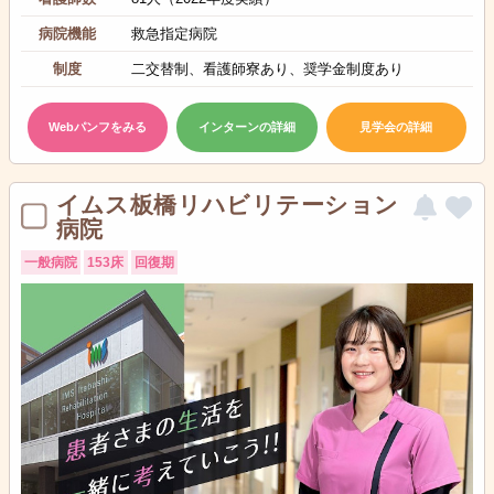
病院機能
救急指定病院
制度
二交替制、看護師寮あり、奨学金制度あり
Webパンフをみる
インターンの詳細
見学会の詳細
イムス板橋リハビリテーション
病院
一般病院
153床
回復期