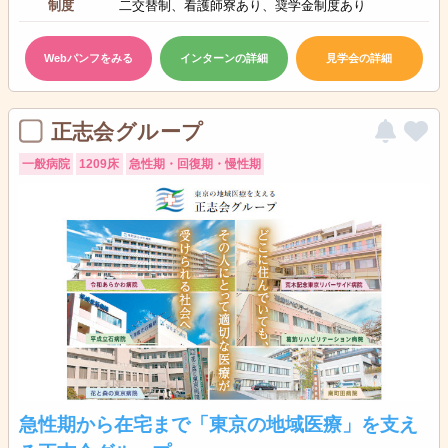
制度
二交替制、看護師寮あり、奨学金制度あり
Webパンフをみる
インターンの詳細
見学会の詳細
正志会グループ
一般病院
1209床
急性期・回復期・慢性期
急性期から在宅まで「東京の地域医療」を支え