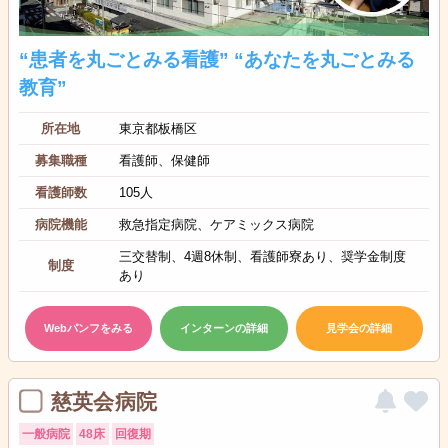
“患者を丸ごとみる看護” “あなたを丸ごとみる
教育”
所在地
東京都板橋区
募集職種
看護師、保健師
看護師数
105人
病院機能
救急指定病院、ケアミックス病院
三交替制、4週8休制、看護師寮あり、奨学金制度
制度
あり
Webパンフをみる
インターンの詳細
見学会の詳細
慈英会病院
一般病院
48床
回復期