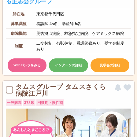
る正志会グループ
所在地
東京都千代田区
募集職種
看護師 45名、助産師 5名
病院機能
災害拠点病院、救急指定病院、ケアミックス病院
二交替制、4週8休制、看護師寮あり、奨学金制度
制度
あり
Webパンフをみる
インターンの詳細
見学会の詳細
タムスグループ タムスさくら
病院江戸川
一般病院
378床
回復期・慢性期