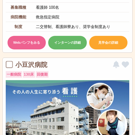
募集職種
看護師 100名
病院機能
救急指定病院
制度
二交替制、看護師寮あり、奨学金制度あり
Webパンフをみる
インターンの詳細
見学会の詳細
小豆沢病院
一般病院
130床
回復期