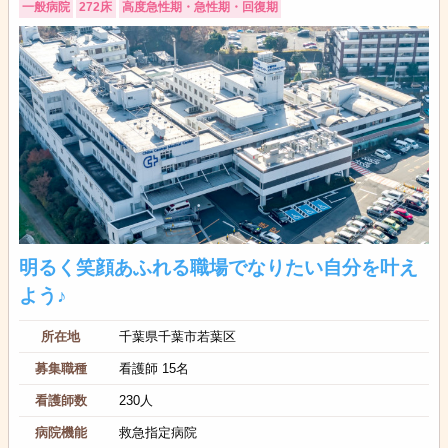
一般病院
272床
高度急性期・急性期・回復期
明るく笑顔あふれる職場でなりたい自分を叶え
よう♪
所在地
千葉県千葉市若葉区
募集職種
看護師 15名
看護師数
230人
病院機能
救急指定病院