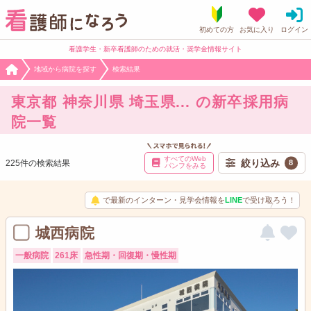
看護学生・新卒看護師のための就活・奨学金情報サイト
地域から病院を探す
検索結果
東京都 神奈川県 埼玉県... の新卒採用病
院一覧
すべてのWeb
絞り込み
225件の検索結果
8
パンフをみる
で最新のインターン・見学会情報を
LINE
で受け取ろう！
城西病院
一般病院
261床
急性期・回復期・慢性期