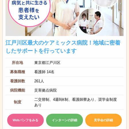
江戸川区最大のケアミックス病院！地域に密着
したサポートを行っています
所在地
東京都江戸川区
募集職種
看護師 14名
看護師数
261人
病院機能
災害拠点病院
二交替制、4週8休制、看護師寮あり、奨学金制度
制度
あり
Webパンフをみる
インターンの詳細
見学会の詳細