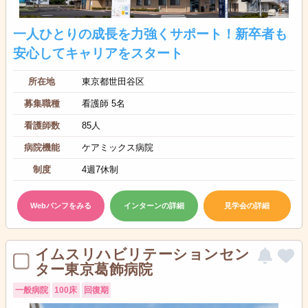
一人ひとりの成長を力強くサポート！新卒者も
安心してキャリアをスタート
所在地
東京都世田谷区
募集職種
看護師 5名
看護師数
85人
病院機能
ケアミックス病院
制度
4週7休制
Webパンフをみる
インターンの詳細
見学会の詳細
イムスリハビリテーションセン
ター東京葛飾病院
一般病院
100床
回復期