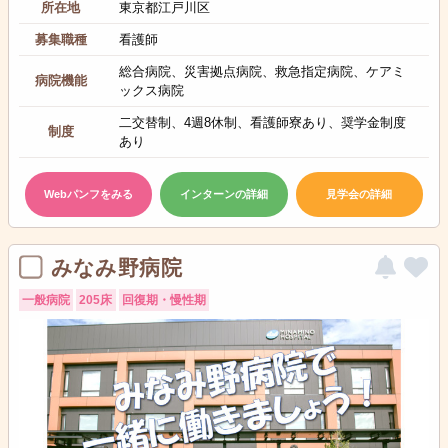
所在地
東京都江戸川区
募集職種
看護師
総合病院、災害拠点病院、救急指定病院、ケアミ
病院機能
ックス病院
二交替制、4週8休制、看護師寮あり、奨学金制度
制度
あり
Webパンフをみる
インターンの詳細
見学会の詳細
みなみ野病院
一般病院
205床
回復期・慢性期