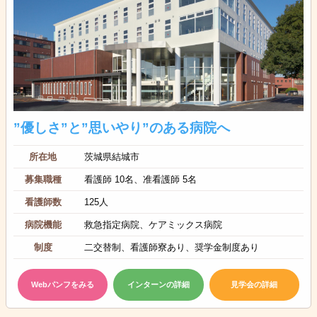
”優しさ”と”思いやり”のある病院へ
所在地
茨城県結城市
募集職種
看護師 10名、准看護師 5名
看護師数
125人
病院機能
救急指定病院、ケアミックス病院
制度
二交替制、看護師寮あり、奨学金制度あり
Webパンフをみる
インターンの詳細
見学会の詳細