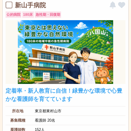
新山手病院
公的病院
180床
急性期・回復期
定着率・新人教育に自信！緑豊かな環境で心豊
かな看護師を育てています
所在地
東京都東村山市
募集職種
看護師 20名
看護師数
152人