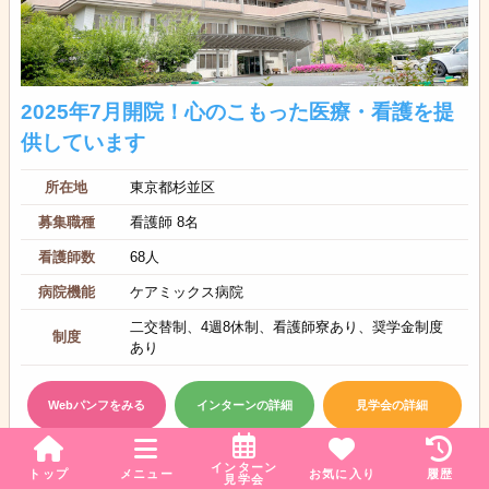
2025年7月開院！心のこもった医療・看護を提
供しています
所在地
東京都杉並区
募集職種
看護師 8名
看護師数
68人
病院機能
ケアミックス病院
二交替制、4週8休制、看護師寮あり、奨学金制度
制度
あり
Webパンフをみる
インターンの詳細
見学会の詳細
インターン
トップ
メニュー
お気に入り
履歴
安田病院
見学会