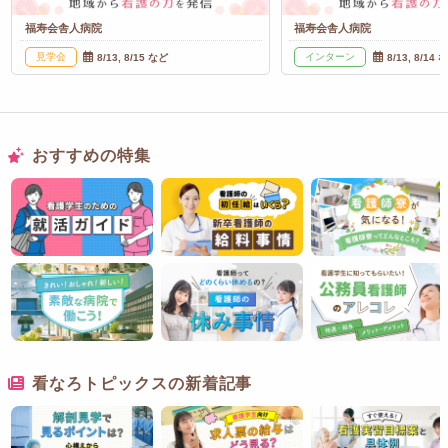
福寿会舎人病院
福寿会舎人病院
見学会
インターン
8/13, 8/15 など
8/13, 8/14 
おすすめの特集
看なろトピックスの新着記事