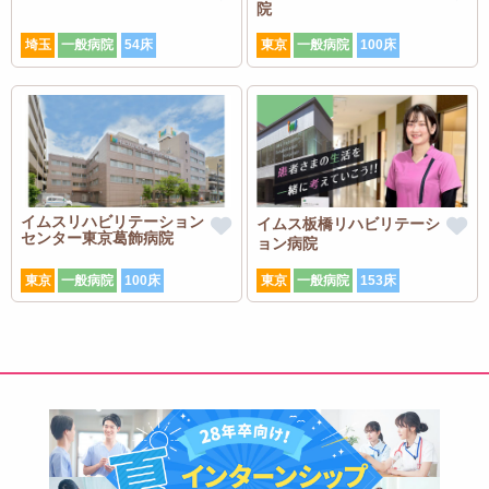
院
埼玉
一般病院
54床
東京
一般病院
100床
イムスリハビリテーション
イムス板橋リハビリテーシ
センター東京葛飾病院
ョン病院
東京
一般病院
100床
東京
一般病院
153床