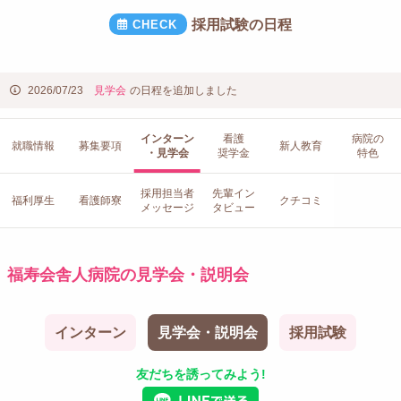
採用試験の日程
2026/07/23
見学会
の日程を追加しました
インターン
看護
病院の
就職情報
募集要項
新人教育
・見学会
奨学金
特色
採用担当者
先輩イン
福利厚生
看護師寮
クチコミ
メッセージ
タビュー
福寿会舎人病院の見学会・説明会
インターン
見学会・説明会
採用試験
友だちを誘ってみよう!