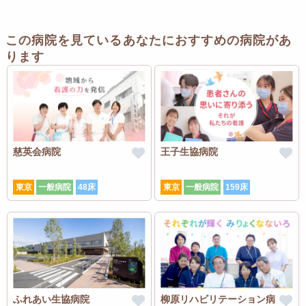
この病院を見ているあなたにおすすめの病院があ
ります
慈英会病院
王子生協病院
東京
一般病院
48床
東京
一般病院
159床
ふれあい生協病院
柳原リハビリテーション病