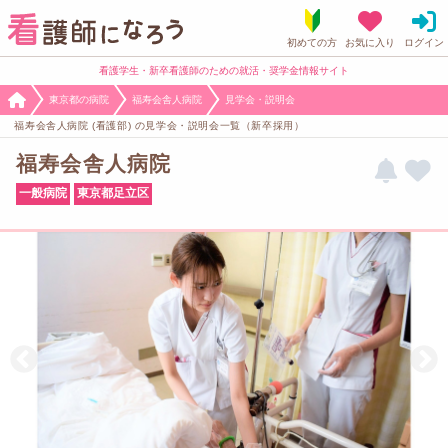
看護学生・新卒看護師のための就活・奨学金情報サイト
東京都の病院
福寿会舎人病院
見学会・説明会
福寿会舎人病院 (看護部) の見学会・説明会一覧（新卒採用）
福寿会舎人病院
一般病院
東京都足立区