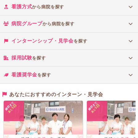
看護方式
から病院を探す
病院グループ
から病院を探す
インターンシップ・見学会
を探す
採用試験
を探す
看護奨学金
を探す
あなたにおすすめのインターン・見学会
締切まで
締切まで
1日
1日
あと
あと