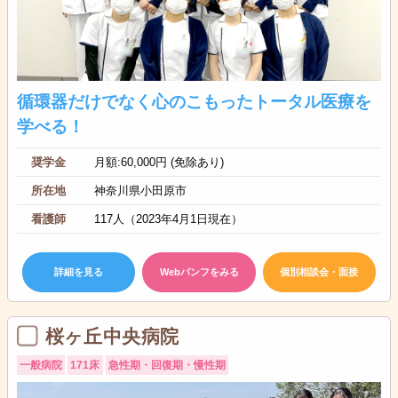
循環器だけでなく心のこもったトータル医療を
学べる！
奨学金
月額:60,000円 (免除あり)
所在地
神奈川県小田原市
看護師
117人（2023年4月1日現在）
詳細を見る
Webパンフをみる
個別相談会・面接
桜ヶ丘中央病院
一般病院
171床
急性期・回復期・慢性期