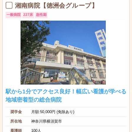
湘南病院【徳洲会グループ】
一般病院
227床
急性期
駅から1分でアクセス良好！幅広い看護が学べる
地域密着型の総合病院
奨学金
月額:50,000円 (免除あり)
所在地
神奈川県横須賀市
看護師
100人