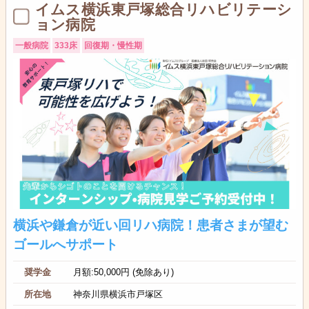
イムス横浜東戸塚総合リハビリテーシ
ョン病院
一般病院
333床
回復期・慢性期
横浜や鎌倉が近い回リハ病院！患者さまが望む
ゴールへサポート
奨学金
月額:50,000円 (免除あり)
所在地
神奈川県横浜市戸塚区