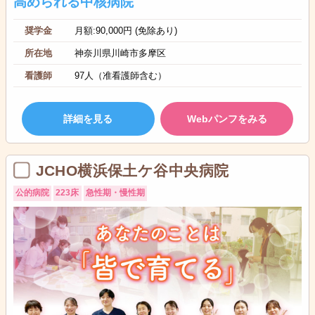
高められる中核病院
奨学金
月額:90,000円 (免除あり)
所在地
神奈川県川崎市多摩区
看護師
97人（准看護師含む）
詳細を見る
Webパンフをみる
JCHO横浜保土ケ谷中央病院
公的病院
223床
急性期・慢性期