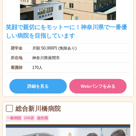
笑顔で親切にをモットーに！神奈川県で一番優
しい病院を目指しています
奨学金
月額:50,000円 (免除あり)
所在地
神奈川県座間市
看護師
170人
詳細を見る
Webパンフをみる
総合新川橋病院
一般病院
208床
急性期