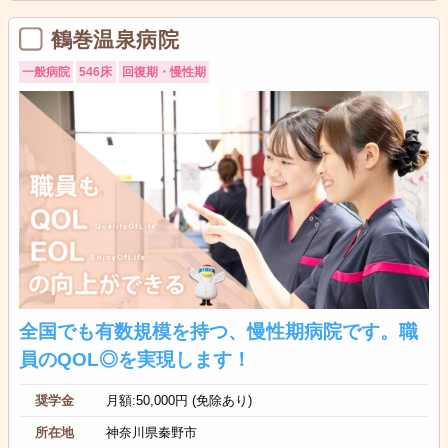
鶴巻温泉病院
一般病院
546床
回復期・慢性期
全国でも有数規模を持つ、慢性期病院です。職
員のQOL◎を実現します！
奨学金
月額:50,000円 (免除あり)
所在地
神奈川県秦野市