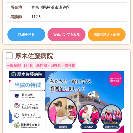
所在地
神奈川県横浜市瀬谷区
看護師
112人
詳細を見る
Webパンフをみる
個別相談会・面接
厚木佐藤病院
一般病院
184床
急性期・回復期・慢性期