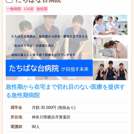
一般病院
134床
急性期
急性期から在宅まで切れ目のない医療を提供す
る急性期病院
奨学金
月額:30,000円 (免除あり)
所在地
神奈川県横浜市青葉区
看護師
90人