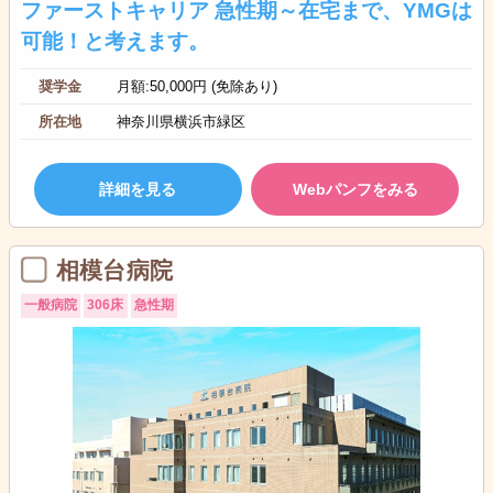
ファーストキャリア 急性期～在宅まで、YMGは
可能！と考えます。
奨学金
月額:50,000円 (免除あり)
所在地
神奈川県横浜市緑区
詳細を見る
Webパンフをみる
相模台病院
一般病院
306床
急性期