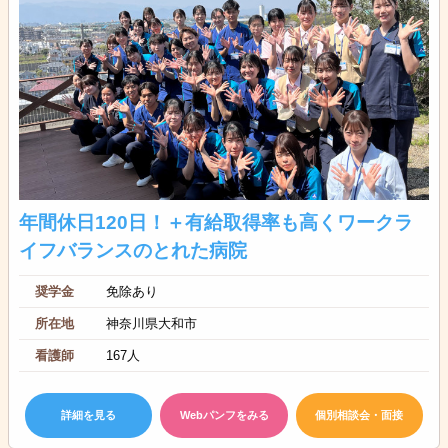
年間休日120日！＋有給取得率も高くワークラ
イフバランスのとれた病院
奨学金
免除あり
所在地
神奈川県大和市
看護師
167人
詳細を見る
Webパンフをみる
個別相談会・面接