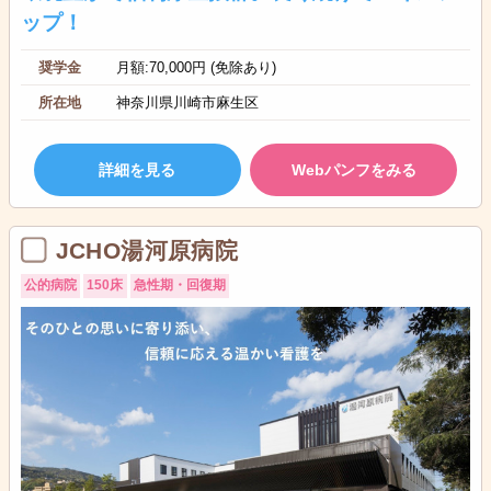
ップ！
奨学金
月額:70,000円 (免除あり)
所在地
神奈川県川崎市麻生区
詳細を見る
Webパンフをみる
JCHO湯河原病院
公的病院
150床
急性期・回復期