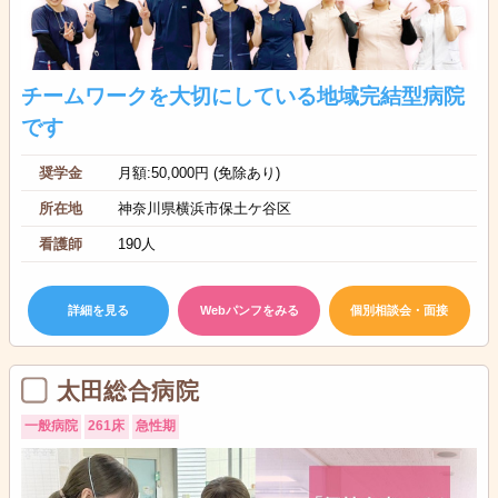
チームワークを大切にしている地域完結型病院
です
奨学金
月額:50,000円 (免除あり)
所在地
神奈川県横浜市保土ケ谷区
看護師
190人
詳細を見る
Webパンフをみる
個別相談会・面接
太田総合病院
一般病院
261床
急性期