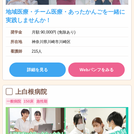
地域医療・チーム医療・あったかんごを一緒に
実践しませんか！
奨学金
月額:90,000円 (免除あり)
所在地
神奈川県川崎市川崎区
看護師
215人
詳細を見る
Webパンフをみる
上白根病院
一般病院
150床
急性期