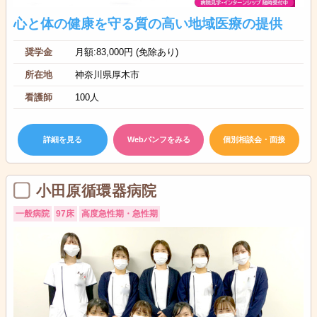
心と体の健康を守る質の高い地域医療の提供
奨学金
月額:83,000円 (免除あり)
所在地
神奈川県厚木市
看護師
100人
詳細を見る
Webパンフをみる
個別相談会・面接
小田原循環器病院
一般病院
97床
高度急性期・急性期