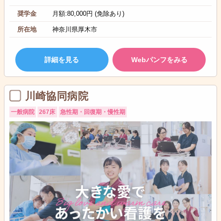
奨学金
月額:80,000円 (免除あり)
所在地
神奈川県厚木市
詳細を見る
Webパンフをみる
川崎協同病院
一般病院
267床
急性期・回復期・慢性期