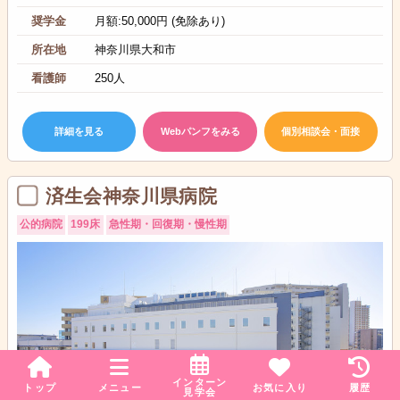
奨学金
月額:50,000円 (免除あり)
所在地
神奈川県大和市
看護師
250人
詳細を見る
Webパンフをみる
個別相談会・面接
済生会神奈川県病院
公的病院
199床
急性期・回復期・慢性期
インターン
トップ
メニュー
お気に入り
履歴
見学会