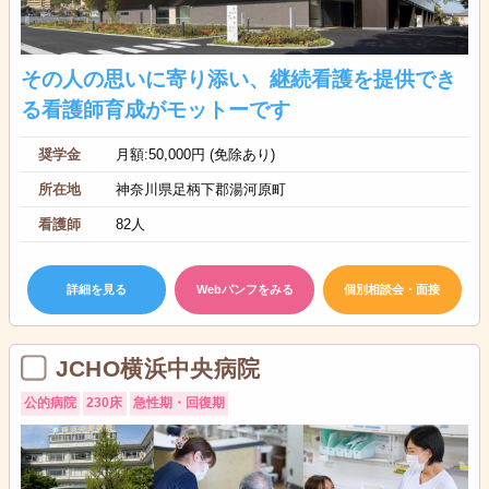
その人の思いに寄り添い、継続看護を提供でき
る看護師育成がモットーです
奨学金
月額:50,000円 (免除あり)
所在地
神奈川県足柄下郡湯河原町
看護師
82人
詳細を見る
Webパンフをみる
個別相談会・面接
JCHO横浜中央病院
公的病院
230床
急性期・回復期