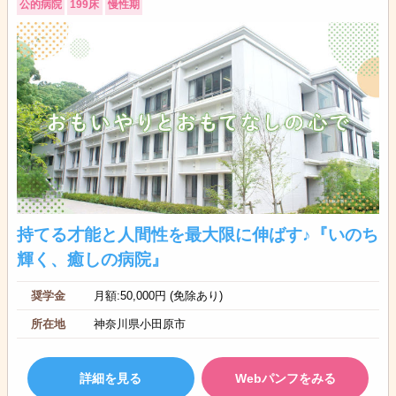
公的病院
199床
慢性期
持てる才能と人間性を最大限に伸ばす♪『いのち
輝く、癒しの病院』
奨学金
月額:50,000円 (免除あり)
所在地
神奈川県小田原市
詳細を見る
Webパンフをみる