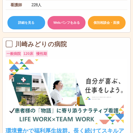
看護師
228人
詳細を見る
Webパンフをみる
個別相談会・面接
川崎みどりの病院
一般病院
120床
慢性期
環境豊かで福利厚生抜群。長く続けてスキルア