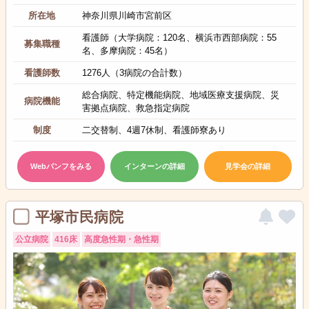
所在地
神奈川県川崎市宮前区
看護師（大学病院：120名、横浜市西部病院：55
募集職種
名、多摩病院：45名）
看護師数
1276人（3病院の合計数）
総合病院、特定機能病院、地域医療支援病院、災
病院機能
害拠点病院、救急指定病院
制度
二交替制、4週7休制、看護師寮あり
Webパンフをみる
インターンの詳細
見学会の詳細
平塚市民病院
公立病院
416床
高度急性期・急性期