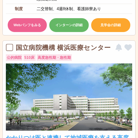
制度
二交替制、4週8休制、看護師寮あり
Webパンフをみる
インターンの詳細
見学会の詳細
国立病院機構 横浜医療センター
公的病院
510床
高度急性期・急性期
かかりつけ医と連携して地域医療を支える高度