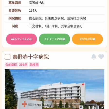
募集職種
看護師 6名
看護師数
134人
病院機能
総合病院、災害拠点病院、救急指定病院
制度
二交替制、4週8休制、奨学金制度あり
Webパンフをみる
インターンの詳細
見学会の詳細
秦野赤十字病院
公的病院
296床
急性期