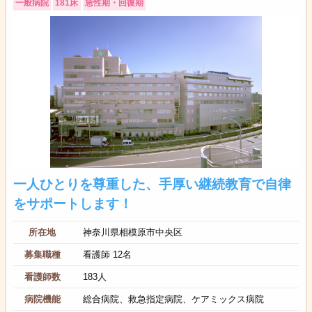
一般病院
181床
急性期・回復期
一人ひとりを尊重した、手厚い継続教育で自律
をサポートします！
所在地
神奈川県相模原市中央区
募集職種
看護師 12名
看護師数
183人
病院機能
総合病院、救急指定病院、ケアミックス病院