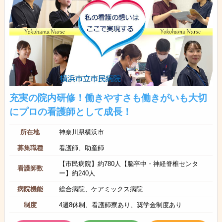
充実の院内研修！働きやすさも働きがいも大切
にプロの看護師として成長！
所在地
神奈川県横浜市
募集職種
看護師、助産師
【市民病院】約780人【脳卒中・神経脊椎センタ
看護師数
ー】約240人
病院機能
総合病院、ケアミックス病院
制度
4週8休制、看護師寮あり、奨学金制度あり