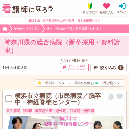
看護学生・新卒看護師のための就活・奨学金情報サイト
地域から病院を探す
神奈川県の総合病院（新卒採用・資料請求）
神奈川県の総合病院（新卒採用・資料請
求）
すべてのWeb
絞り込み
41件の検索結果
2
パンフをみる
で最新のインターン・見学会情報を
LINE
で受け取ろう！
横浜市立病院（市民病院／脳卒
中・神経脊椎センター）
公立病院
950床
高度急性期・急性期・回復期・慢性期