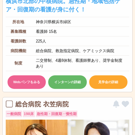
横浜市北部の中核病院。急性期・地域包括ケ
ア・回復期の看護が身に付く！
所在地
神奈川県横浜市緑区
募集職種
看護師 15名
看護師数
225人
病院機能
総合病院、救急指定病院、ケアミックス病院
二交替制、4週8休制、看護師寮あり、奨学金制度
制度
あり
Webパンフをみる
インターンの詳細
見学会の詳細
総合病院 衣笠病院
一般病院
198床
急性期・回復期・慢性期