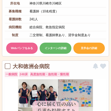
所在地
神奈川県川崎市川崎区
募集職種
看護師（10名程度）
看護師数
241人
病院機能
総合病院、救急指定病院
制度
二交替制、看護師寮あり、奨学金制度あり
Webパンフをみる
インターンの詳細
見学会の詳細
大和徳洲会病院
一般病院
248床
高度急性期・急性期・慢性期