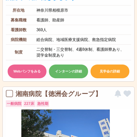
所在地
神奈川県相模原市
募集職種
看護師、助産師
看護師数
369人
病院機能
総合病院、地域医療支援病院、救急指定病院
二交替制・三交替制、4週8休制、看護師寮あり、
制度
奨学金制度あり
Webパンフをみる
インターンの詳細
見学会の詳細
湘南病院【徳洲会グループ】
一般病院
227床
急性期