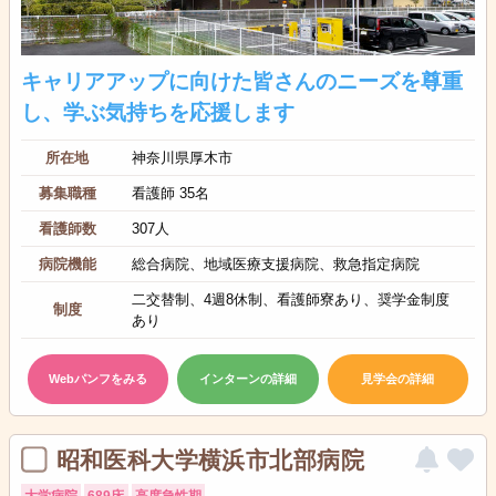
キャリアアップに向けた皆さんのニーズを尊重
し、学ぶ気持ちを応援します
所在地
神奈川県厚木市
募集職種
看護師 35名
看護師数
307人
病院機能
総合病院、地域医療支援病院、救急指定病院
二交替制、4週8休制、看護師寮あり、奨学金制度
制度
あり
Webパンフをみる
インターンの詳細
見学会の詳細
昭和医科大学横浜市北部病院
大学病院
689床
高度急性期