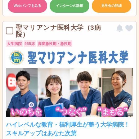
Webパンフをみる
インターンの詳細
見学会の詳細
聖マリアンナ医科大学（3病
院）
大学病院
955床
高度急性期・急性期
ハイレベルな教育・福利厚生が整う大学病院！
スキルアップはあなた次第