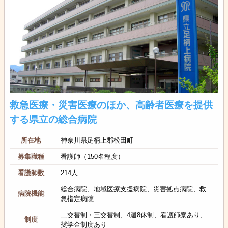
救急医療・災害医療のほか、高齢者医療を提供
する県立の総合病院
所在地
神奈川県足柄上郡松田町
募集職種
看護師（150名程度）
看護師数
214人
総合病院、地域医療支援病院、災害拠点病院、救
病院機能
急指定病院
二交替制・三交替制、4週8休制、看護師寮あり、
制度
奨学金制度あり