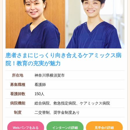
患者さまにじっくり向き合えるケアミックス病
院！教育の充実が魅力
所在地
神奈川県横須賀市
募集職種
看護師
看護師数
150人
病院機能
総合病院、救急指定病院、ケアミックス病院
制度
二交替制、奨学金制度あり
Webパンフをみる
インターンの詳細
見学会の詳細