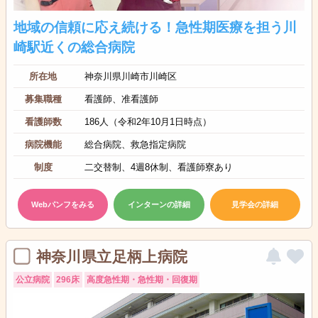
地域の信頼に応え続ける！急性期医療を担う川
崎駅近くの総合病院
所在地
神奈川県川崎市川崎区
募集職種
看護師、准看護師
看護師数
186人（令和2年10月1日時点）
病院機能
総合病院、救急指定病院
制度
二交替制、4週8休制、看護師寮あり
Webパンフをみる
インターンの詳細
見学会の詳細
神奈川県立足柄上病院
公立病院
296床
高度急性期・急性期・回復期