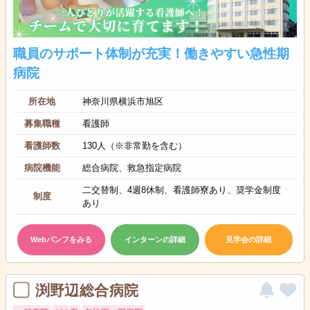
職員のサポート体制が充実！働きやすい急性期
病院
所在地
神奈川県横浜市旭区
募集職種
看護師
看護師数
130人（※非常勤を含む）
病院機能
総合病院、救急指定病院
二交替制、4週8休制、看護師寮あり、奨学金制度
制度
あり
Webパンフをみる
インターンの詳細
見学会の詳細
渕野辺総合病院