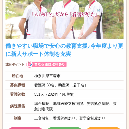
働きやすい職場で安心の教育支援♪今年度より更
に新人サポート体制を充実
注目ポイント
所在地
神奈川県平塚市
募集職種
看護師 30名、助産師（若干名）
看護師数
531人（2024年4月現在）
総合病院、地域医療支援病院、災害拠点病院、救
病院機能
急指定病院
制度
二交替制、看護師寮あり、奨学金制度あり