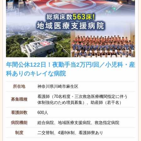
年間公休122日！夜勤手当2万円/回／小児科・産
科ありのキレイな病院
所在地
神奈川県川崎市麻生区
看護師（70名程度・三次救急医療機関指定に伴う
募集職種
体制強化のため増員募集）、助産師（若干名）
看護師数
600人
病院機能
総合病院、地域医療支援病院、救急指定病院
制度
二交替制、4週8休制、看護師寮あり