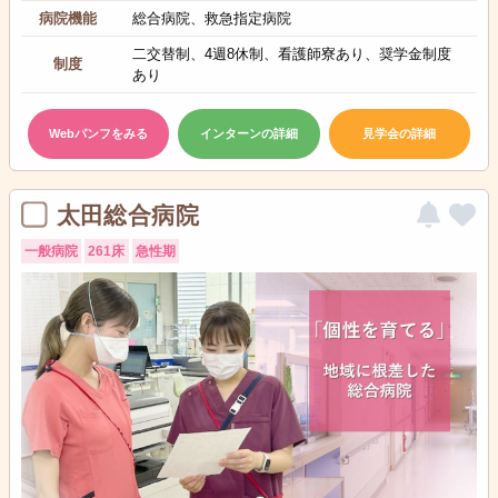
病院機能
総合病院、救急指定病院
二交替制、4週8休制、看護師寮あり、奨学金制度
制度
あり
Webパンフをみる
インターンの詳細
見学会の詳細
太田総合病院
一般病院
261床
急性期