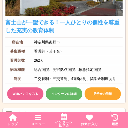
富士山が一望できる！一人ひとりの個性を尊重
した充実の教育体制
所在地
神奈川県秦野市
募集職種
看護師（若干名）
看護師数
262人
病院機能
総合病院、災害拠点病院、救急指定病院
制度
二交替制・三交替制、4週8休制、奨学金制度あり
Webパンフをみる
インターンの詳細
見学会の詳細
横浜労災病院
インターン
公的病院
650床
高度急性期・急性期
トップ
メニュー
お気に入り
履歴
見学会