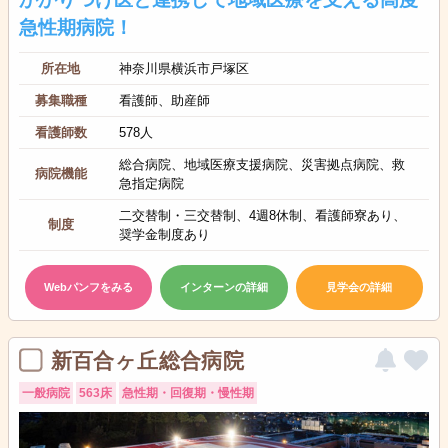
急性期病院！
所在地
神奈川県横浜市戸塚区
募集職種
看護師、助産師
看護師数
578人
総合病院、地域医療支援病院、災害拠点病院、救
病院機能
急指定病院
二交替制・三交替制、4週8休制、看護師寮あり、
制度
奨学金制度あり
Webパンフをみる
インターンの詳細
見学会の詳細
新百合ヶ丘総合病院
一般病院
563床
急性期・回復期・慢性期