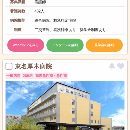
募集職種
看護師
看護師数
432人
病院機能
総合病院、救急指定病院
制度
二交替制、看護師寮あり、奨学金制度あり
Webパンフをみる
インターンの詳細
見学会の詳細
東名厚木病院
一般病院
289床
高度急性期・急性期