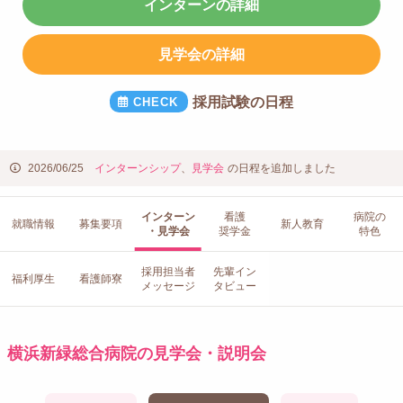
インターンの詳細
見学会の詳細
採用試験の日程
2026/06/25
インターンシップ
、
見学会
の日程を追加しました
インターン
看護
病院の
就職情報
募集要項
新人教育
・見学会
奨学金
特色
採用担当者
先輩イン
福利厚生
看護師寮
メッセージ
タビュー
横浜新緑総合病院の見学会・説明会