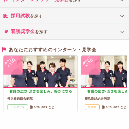
採用試験
を探す
看護奨学金
を探す
あなたにおすすめのインターン・見学会
締切まで
締切まで
3日
5日
あと
あと
横浜新緑総合病院
横浜新緑総合病院
インターン
見学会
8/20, 8/27 など
8/19, 8/26 など