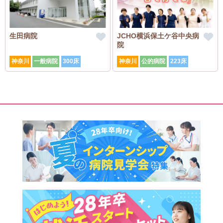
生田病院
JCHO横浜保土ケ谷中央病
院
神奈川
一般病院
300床
神奈川
公的病院
223床