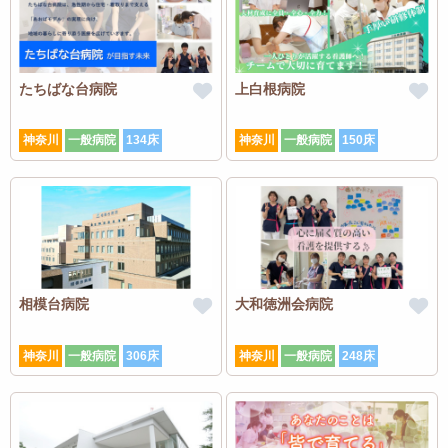
たちばな台病院
上白根病院
神奈川
一般病院
134床
神奈川
一般病院
150床
相模台病院
大和徳洲会病院
神奈川
一般病院
306床
神奈川
一般病院
248床