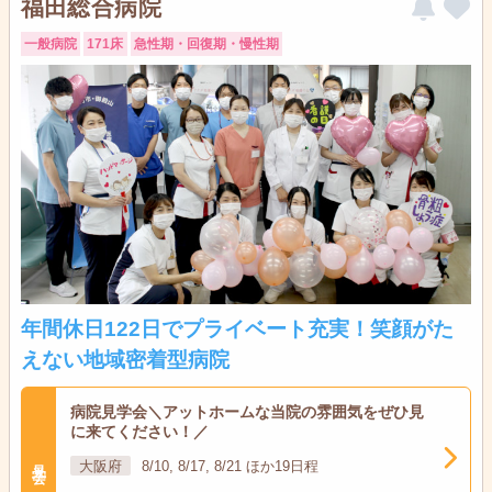
福田総合病院
一般病院
171床
急性期・回復期・慢性期
年間休日122日でプライベート充実！笑顔がた
えない地域密着型病院
病院見学会＼アットホームな当院の雰囲気をぜひ見
に来てください！／
見学会
大阪府
8/10, 8/17, 8/21 ほか19日程