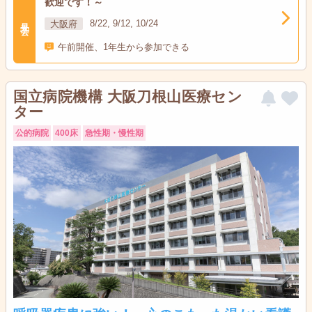
歓迎です！～
見学会
大阪府
8/22, 9/12, 10/24
午前開催、1年生から参加できる
国立病院機構 大阪刀根山医療セン
ター
公的病院
400床
急性期・慢性期