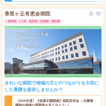
香里ヶ丘有恵会病院
一般病院
171床
急性期・回復期・慢性期
きれいな病院で地域の方とのつながりを大切に
した看護を提供しませんか？
〈2026年度〉【毎週木曜開催】病院見学会 ～先輩看
護師や病棟の雰囲気を見てみよう♪～