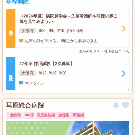
基幹病院
〈2026年度〉病院見学会～先輩看護師や病棟の雰囲
気を見てみよう♪～
見学会
大阪府
8/29, 9/5, 9/19 ほか2日程
先輩の話が聞ける、1年生から参加できる
ほかの見学会・説明会はこちら
27年卒 採用試験【2次募集】
大阪府
8/12, 8/19, 8/26
採用試験
オンライン
耳原総合病院
一般病院
386床
高度急性期・急性期・回復期