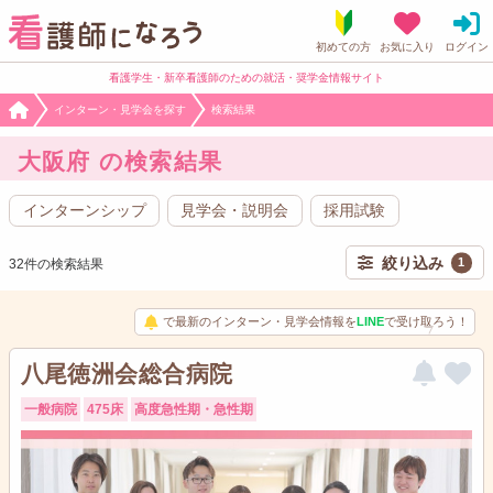
看護学生・新卒看護師のための就活・奨学金情報サイト
インターン・見学会を探す
検索結果
大阪府 の検索結果
インターンシップ
見学会・説明会
採用試験
絞り込み
1
32件の検索結果
で最新のインターン・見学会情報を
LINE
で受け取ろう！
八尾徳洲会総合病院
一般病院
475床
高度急性期・急性期