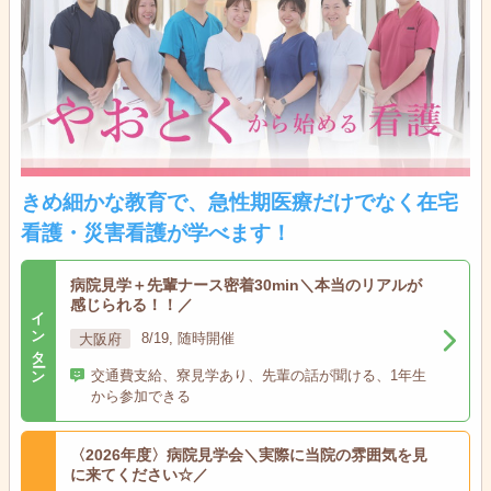
きめ細かな教育で、急性期医療だけでなく在宅
看護・災害看護が学べます！
病院見学＋先輩ナース密着30min＼本当のリアルが
感じられる！！／
インターン
大阪府
8/19, 随時開催
交通費支給、寮見学あり、先輩の話が聞ける、1年生
から参加できる
〈2026年度〉病院見学会＼実際に当院の雰囲気を見
に来てください☆／