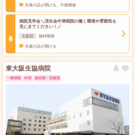
先輩の話が聞ける、午後開催
病院見学会＼済生会中津病院の働く環境や雰囲気を
見にきてください！／
見学会
大阪府
随時開催
先輩の話が聞ける
東大阪生協病院
一般病院
99床
急性期・回復期