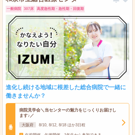
一般病院
307床
高度急性期・急性期・回復期
進化し続ける地域に根差した総合病院で一緒に
働きませんか？
病院見学会＼当センターの魅力をじっくりお届けし
ます♪／
見学会
大阪府
8/10, 8/12, 8/18 ほか3日程
午前開催、午後開催、1年生から参加できる