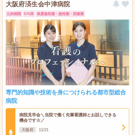
大阪府済生会中津病院
公的病院
570床
高度急性期・急性期・回復期
専門的知識や技術を身につけられる都市型総合
病院
病院見学会＼当院で働く先輩看護師とお話しできる
機会です☆／
見学会
大阪府
11/21