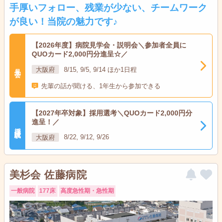
手厚いフォロー、残業が少ない、チームワーク
が良い！当院の魅力です♪
【2026年度】病院見学会・説明会＼参加者全員に
QUOカード2,000円分進呈☆／
見学会
大阪府
8/15, 9/5, 9/14 ほか1日程
先輩の話が聞ける、1年生から参加できる
【2027年卒対象】採用選考＼QUOカード2,000円分
進呈！／
採用試験
大阪府
8/22, 9/12, 9/26
美杉会 佐藤病院
一般病院
177床
高度急性期・急性期