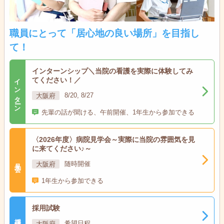
職員にとって「居心地の良い場所」を目指し
て！
インターンシップ＼当院の看護を実際に体験してみ
インターン
てください！／
大阪府
8/20, 8/27
先輩の話が聞ける、午前開催、1年生から参加できる
〈2026年度〉病院見学会～実際に当院の雰囲気を見
に来てください♪～
見学会
大阪府
随時開催
1年生から参加できる
採用試験
採用試験
大阪府
希望日程