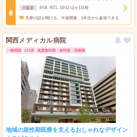
大阪府
8/18, 9/21, 10/12 ほか1日程
見学会
先輩の話が聞ける、午後開催、1年生から参加できる
関西メディカル病院
一般病院
225床
高度急性期・急性期・回復期
地域の急性期医療を支えるおしゃれなデザイン