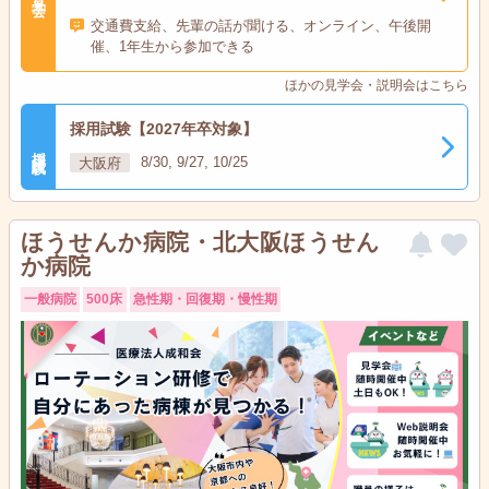
交通費支給、先輩の話が聞ける、オンライン、午後開
催、1年生から参加できる
ほかの見学会・説明会はこちら
採用試験【2027年卒対象】
採用試験
大阪府
8/30, 9/27, 10/25
ほうせんか病院・北大阪ほうせん
か病院
一般病院
500床
急性期・回復期・慢性期