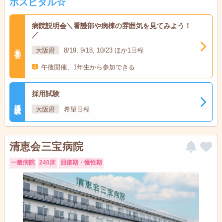
ホスピタル☆
病院説明会＼看護部や病棟の雰囲気を見てみよう！
／
見学会
大阪府
8/19, 9/18, 10/23 ほか1日程
午後開催、1年生から参加できる
採用試験
採用試験
大阪府
希望日程
清恵会三宝病院
一般病院
240床
回復期・慢性期