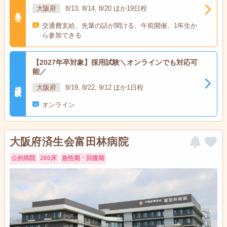
大阪府
8/13, 8/14, 8/20 ほか19日程
見学会
交通費支給、先輩の話が聞ける、午前開催、1年生か
ら参加できる
【2027年卒対象】採用試験＼オンラインでも対応可
能／
採用試験
大阪府
8/19, 8/22, 9/12 ほか1日程
オンライン
大阪府済生会富田林病院
公的病院
260床
急性期・回復期