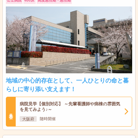
公立病院
400床
高度急性期・急性期
地域の中心的存在として、一人ひとりの命と暮
らしに寄り添い支えます！
病院見学【個別対応】 ～先輩看護師や病棟の雰囲気
を見てみよう♪～
見学会
大阪府
随時開催