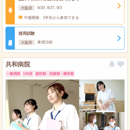
見学会
大阪府
8/20, 8/27, 9/3
午後開催、1年生から参加できる
採用試験
採用試験
大阪府
希望日程
共和病院
一般病院
199床
急性期・回復期・慢性期