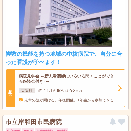
複数の機能を持つ地域の中核病院で、自分に合
った看護が学べます！
病院見学会 ～新人看護師にいろいろ聞くことができ
る座談会付き♪～
見学会
大阪府
8/17, 8/19, 8/20 ほか2日程
先輩の話が聞ける、午後開催、1年生から参加できる
市立岸和田市民病院