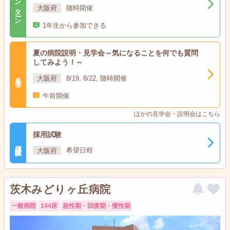
インターン
大阪府
随時開催
1年生から参加できる
夏の病院説明・見学会～気になることを何でも質問
してみよう！～
見学会
大阪府
8/19, 8/22, 随時開催
午前開催
ほかの見学会・説明会はこちら
採用試験
採用試験
大阪府
希望日程
茨木みどりヶ丘病院
一般病院
144床
急性期・回復期・慢性期