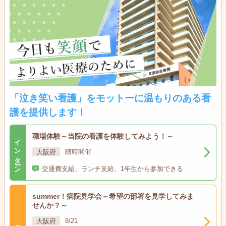
「泣き笑い看護」をモットーに温もりのある看
護を提供します！
職場体験～当院の看護を体験してみよう！～
インターン
大阪府
随時開催
交通費支給、ランチ支給、1年生から参加できる
summer！病院見学会～希望の部署を見学してみま
せんか？～
大阪府
8/21
見学会