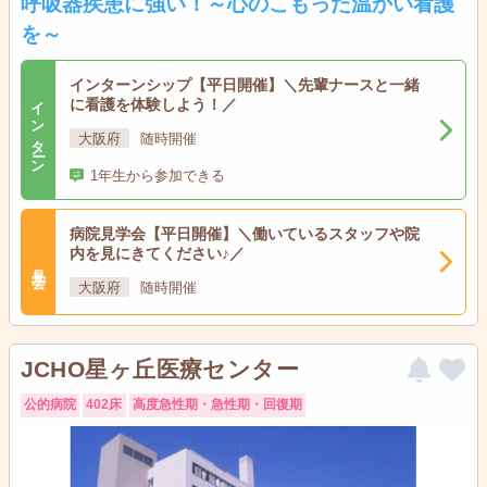
呼吸器疾患に強い！～心のこもった温かい看護
を～
インターンシップ【平日開催】＼先輩ナースと一緒
インターン
に看護を体験しよう！／
大阪府
随時開催
1年生から参加できる
病院見学会【平日開催】＼働いているスタッフや院
内を見にきてください♪／
見学会
大阪府
随時開催
JCHO星ヶ丘医療センター
公的病院
402床
高度急性期・急性期・回復期