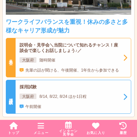
ワークライフバランスを重視！休みの多さと多
様なキャリア形成が魅力
説明会・見学会＼当院について知れるチャンス！座
談会で楽しくお話しましょう♪／
見学会
大阪府
随時開催
先輩の話が聞ける、午後開催、1年生から参加できる
採用試験
大阪府
8/14, 8/22, 8/24 ほか1日程
採用試験
午前開催
阪南中央病院
インターン
トップ
メニュー
お気に入り
履歴
見学会