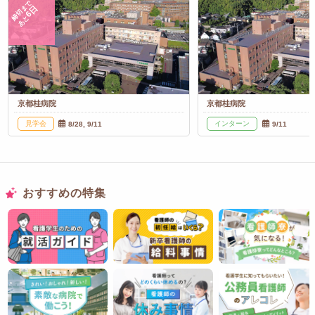
締切まで
6日
あと
京都桂病院
京都桂病院
見学会
インターン
8/28, 9/11
9/11
おすすめの特集