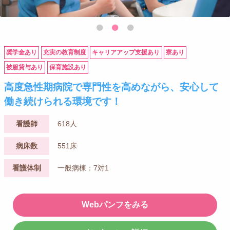
奨学金あり
充実の教育制度
キャリアアップ支援あり
寮あり
被服貸与あり
保育施設あり
高度急性期病院で専門性を高めながら、安心して
働き続けられる環境です！
看護師
618人
病床数
551床
看護体制
一般病棟：7対1
Webパンフをみる