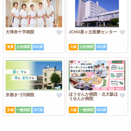
大津赤十字病院
JCHO星ヶ丘医療センター
滋賀
公的病院
602床
大阪
公的病院
402床
ほうせんか病院・北大阪ほ
京都きづ川病院
うせんか病院
京都
一般病院
307床
大阪
一般病院
500床