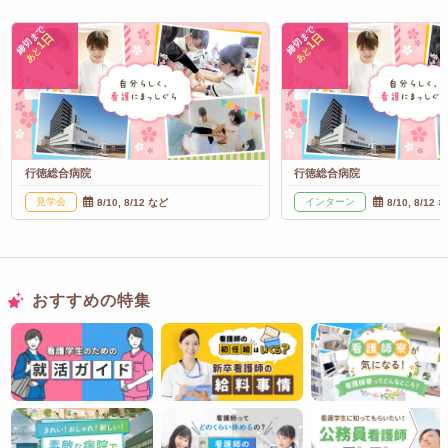
締切まで
締切まで
1日
1日
あと
あと
行徳総合病院
行徳総合病院
見学会
インターン
8/10, 8/12 など
8/10, 8/12 
おすすめの特集