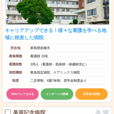
キャリアアップできる！様々な看護を学べる地
域に根差した病院
所在地
群馬県前橋市
募集職種
看護師 10名
看護師数
105人（看護師・助産師・保健師含む）
病院機能
救急指定病院、ケアミックス病院
制度
二交替制、4週7休制、奨学金制度あり
Webパンフをみる
インターンの詳細
見学会の詳細
美原記念病院