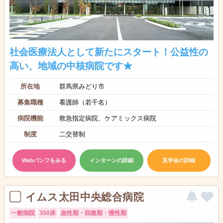
社会医療法人として新たにスタート！公益性の
高い、地域の中核病院です★
所在地
群馬県みどり市
募集職種
看護師（若干名）
病院機能
救急指定病院、ケアミックス病院
制度
二交替制
Webパンフをみる
インターンの詳細
見学会の詳細
イムス太田中央総合病院
一般病院
350床
急性期・回復期・慢性期