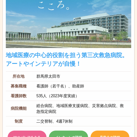
地域医療の中心的役割を担う第三次救急病院。
アートやインテリアが自慢！
所在地
群馬県太田市
募集職種
看護師（若干名）、助産師
看護師数
535人（2023年度実績）
総合病院、地域医療支援病院、災害拠点病院、救
病院機能
急指定病院
制度
二交替制、4週7休制