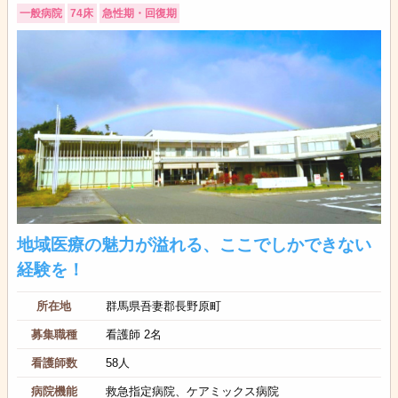
一般病院
74床
急性期・回復期
地域医療の魅力が溢れる、ここでしかできない
経験を！
所在地
群馬県吾妻郡長野原町
募集職種
看護師 2名
看護師数
58人
病院機能
救急指定病院、ケアミックス病院