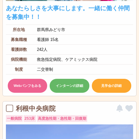
あなたらしさを大事にします。一緒に働く仲間
を募集中！！
所在地
群馬県みどり市
募集職種
看護師 15名
看護師数
242人
病院機能
救急指定病院、ケアミックス病院
制度
二交替制
Webパンフをみる
インターンの詳細
見学会の詳細
利根中央病院
一般病院
253床
高度急性期・急性期・回復期