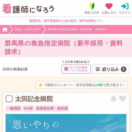
看護学生・新卒看護師のための就活・奨学金情報サイト
地域から病院を探す
群馬県の救急指定病院（新卒採用・資料請求）
群馬県の救急指定病院（新卒採用・資料
請求）
すべてのWeb
絞り込み
16件の検索結果
2
パンフをみる
で最新のインターン・見学会情報を
LINE
で受け取ろう！
太田記念病院
一般病院
404床
高度急性期・急性期