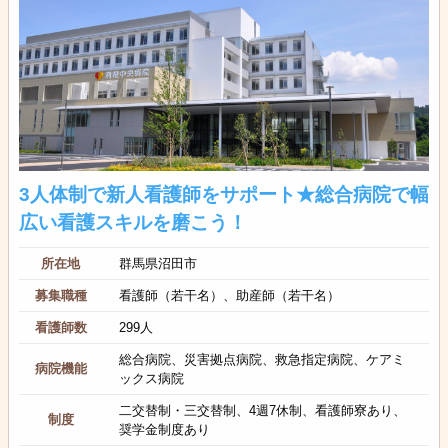
3人体制で新人看護師をサポート★総合病院で幅
広い看護スキルを磨こう！
所在地
群馬県沼田市
募集職種
看護師（若干名）、助産師（若干名）
看護師数
299人
総合病院、災害拠点病院、救急指定病院、ケアミ
病院機能
ックス病院
二交替制・三交替制、4週7休制、看護師寮あり、
制度
奨学金制度あり