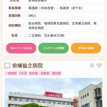
所在地
群馬県前橋市
募集職種
看護師（30名程度）、助産師（若干名）
看護師数
340人
総合病院、地域医療支援病院、災害拠点病院、救
病院機能
急指定病院
制度
二交替制、完全週休2日制
Webパンフをみる
インターンの詳細
見学会の詳細
前橋協立病院
一般病院
189床
急性期・回復期・慢性期