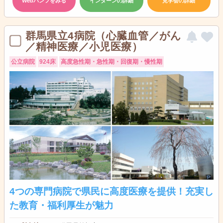
Webパンフをみる
インターンの詳細
見学会の詳細
群馬県立4病院（心臓血管／がん
／精神医療／小児医療）
公立病院
924床
高度急性期・急性期・回復期・慢性期
4つの専門病院で県民に高度医療を提供！充実し
た教育・福利厚生が魅力