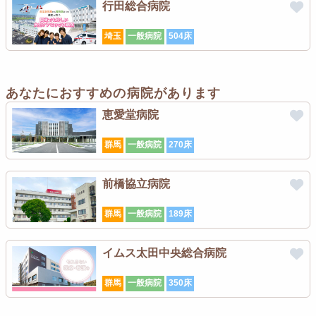
行田総合病院
埼玉
一般病院
504床
あなたにおすすめの病院があります
恵愛堂病院
群馬
一般病院
270床
前橋協立病院
群馬
一般病院
189床
イムス太田中央総合病院
群馬
一般病院
350床