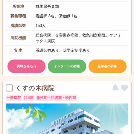
所在地
群馬県吾妻郡
募集職種
看護師 8名、保健師 1名
看護師数
153人
総合病院、災害拠点病院、救急指定病院、ケアミ
病院機能
ックス病院
制度
看護師寮あり、奨学金制度あり
資料をもらう
インターンの詳細
見学会の詳細
くすの木病院
一般病院
214床
急性期・回復期・慢性期