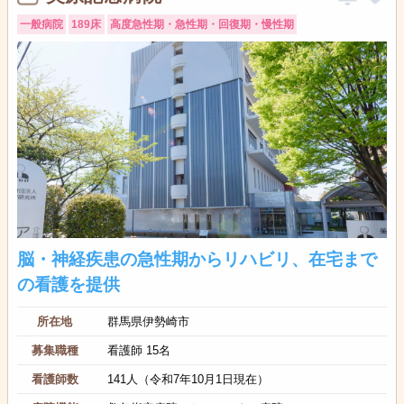
一般病院
189床
高度急性期・急性期・回復期・慢性期
脳・神経疾患の急性期からリハビリ、在宅まで
の看護を提供
所在地
群馬県伊勢崎市
募集職種
看護師 15名
看護師数
141人（令和7年10月1日現在）