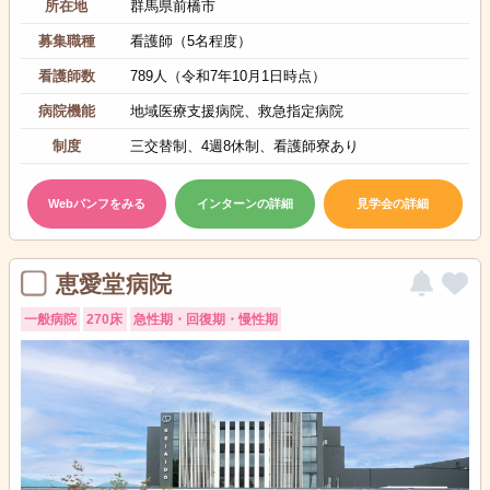
所在地
群馬県前橋市
募集職種
看護師（5名程度）
看護師数
789人（令和7年10月1日時点）
病院機能
地域医療支援病院、救急指定病院
制度
三交替制、4週8休制、看護師寮あり
Webパンフをみる
インターンの詳細
見学会の詳細
恵愛堂病院
一般病院
270床
急性期・回復期・慢性期