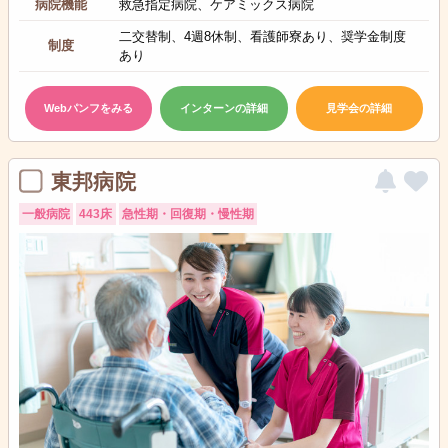
病院機能
救急指定病院、ケアミックス病院
二交替制、4週8休制、看護師寮あり、奨学金制度
制度
あり
Webパンフをみる
インターンの詳細
見学会の詳細
東邦病院
一般病院
443床
急性期・回復期・慢性期