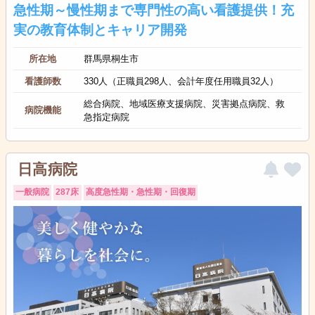
急性期～慢性期まで専門性の高い看護提供！充
実の教育体制とキャリア開発
所在地
群馬県桐生市
看護師数
330人（正職員298人、会計年度任用職員32人）
総合病院、地域医療支援病院、災害拠点病院、救
病院機能
急指定病院
日高病院
一般病院
287床
高度急性期・急性期・回復期