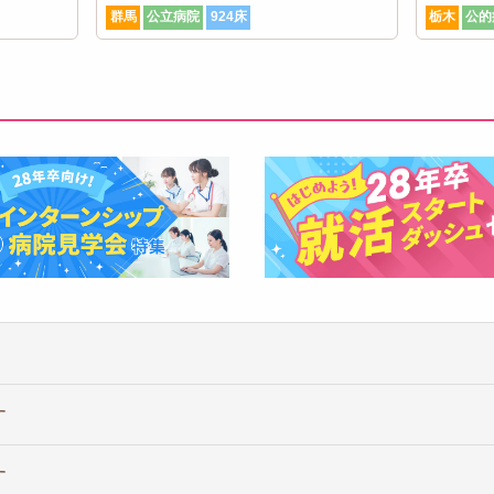
群馬
公立病院
924床
栃木
公的
す
す