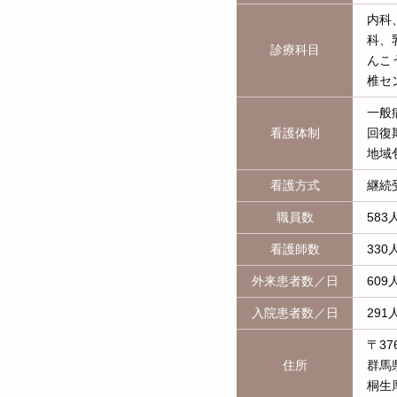
内科
科、
診療科目
んこ
椎セ
一般
看護体制
回復
地域
看護方式
継続
職員数
58
看護師数
33
外来患者数／日
60
入院患者数／日
29
〒376
住所
群馬
桐生