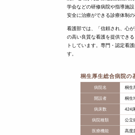
学会などの研修病院や指導施設
安全に治療ができる診療体制の
看護部では、「信頼され、心が
の高い良質な看護を提供できる
トしています。専門・認定看護
す。
桐生厚生総合病院の
病院名
桐生
開設者
桐生
病床数
424
病院種類
公立
医療機能
高度