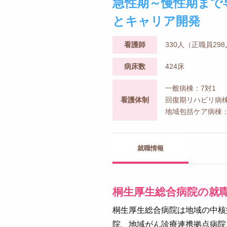
急性期～慢性期まで
とキャリア開発
看護師
330人（正職員29
病床数
424床
一般病棟：7対1
看護体制
回復期リハビリ病棟
地域包括ケア病棟：
就職情報
桐生厚生総合病院の就
桐生厚生総合病院は地域の中核
院、地域がん診療連携拠点病院