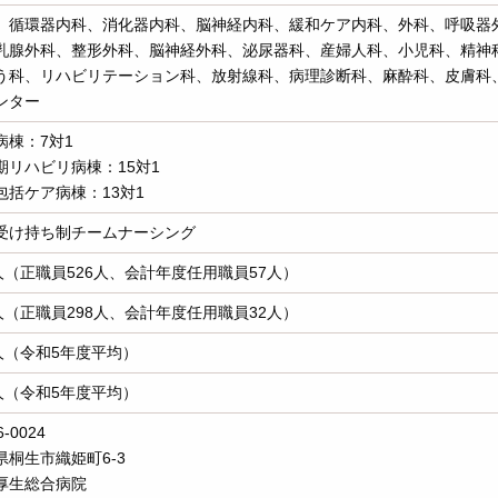
、循環器内科、消化器内科、脳神経内科、緩和ケア内科、外科、呼吸器
乳腺外科、整形外科、脳神経外科、泌尿器科、産婦人科、小児科、精神
う科、リハビリテーション科、放射線科、病理診断科、麻酔科、皮膚科
ンター
病棟：7対1
期リハビリ病棟：15対1
包括ケア病棟：13対1
受け持ち制チームナーシング
3人（正職員526人、会計年度任用職員57人）
0人（正職員298人、会計年度任用職員32人）
9人（令和5年度平均）
1人（令和5年度平均）
-0024
県桐生市織姫町6-3
厚生総合病院