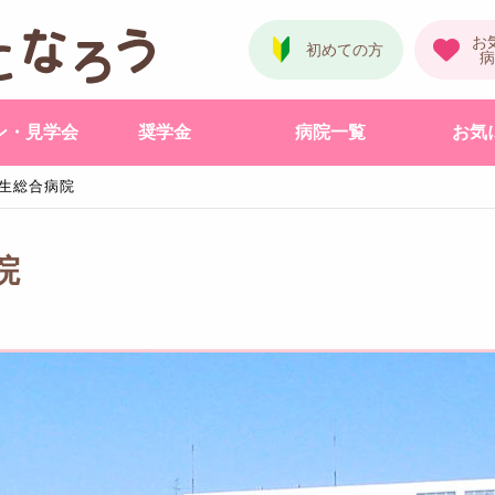
ン・見学会
奨学金
病院一覧
お気
生総合病院
院