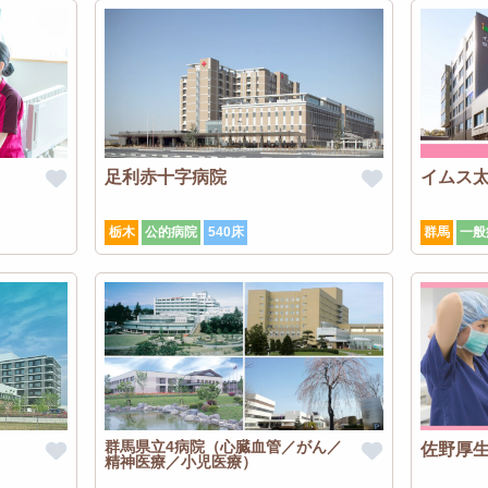
足利赤十字病院
イムス
栃木
公的病院
540床
群馬
一般
群馬県立4病院（心臓血管／がん／
佐野厚
精神医療／小児医療）