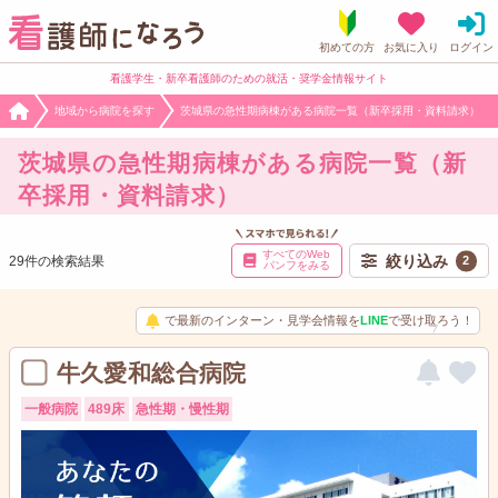
看護学生・新卒看護師のための就活・奨学金情報サイト
地域から病院を探す
茨城県の急性期病棟がある病院一覧（新卒採用・資料請求）
茨城県の急性期病棟がある病院一覧（新
卒採用・資料請求）
すべてのWeb
絞り込み
29件の検索結果
2
パンフをみる
で最新のインターン・見学会情報を
LINE
で受け取ろう！
牛久愛和総合病院
一般病院
489床
急性期・慢性期