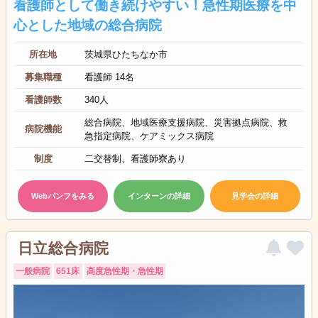
看護師として働き続けやすい！急性期医療を中
心とした地域の総合病院
所在地
茨城県ひたちなか市
募集職種
看護師 14名
看護師数
340人
総合病院、地域医療支援病院、災害拠点病院、救
病院機能
急指定病院、ケアミックス病院
制度
二交替制、看護師寮あり
Webパンフをみる
インターンの詳細
見学会の詳細
日立総合病院
一般病院
651床
高度急性期・急性期