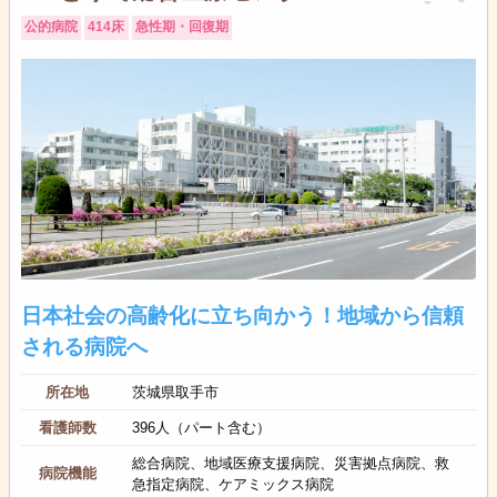
公的病院
414床
急性期・回復期
日本社会の高齢化に立ち向かう！地域から信頼
される病院へ
所在地
茨城県取手市
看護師数
396人（パート含む）
総合病院、地域医療支援病院、災害拠点病院、救
病院機能
急指定病院、ケアミックス病院