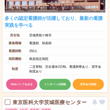
多くの認定看護師が活躍しており、最新の看護
実践を学べる
所在地
茨城県龍ケ崎市
募集職種
看護師、助産師
看護師数
250人
病院機能
救急指定病院
二交替制、完全週休2日制、看護師寮あり、奨学金
制度
制度あり
Webパンフをみる
インターンの詳細
見学会の詳細
東京医科大学茨城医療センター