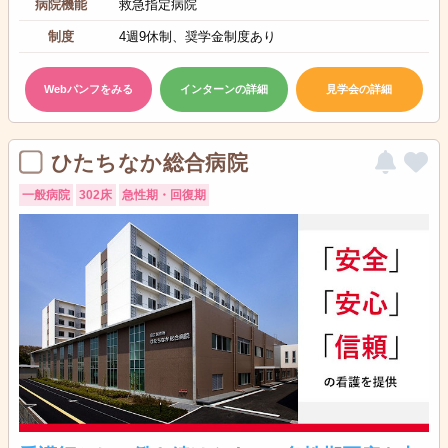
病院機能
救急指定病院
制度
4週9休制、奨学金制度あり
Webパンフをみる
インターンの詳細
見学会の詳細
ひたちなか総合病院
一般病院
302床
急性期・回復期