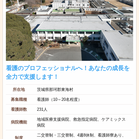
看護のプロフェッショナルへ！あなたの成長を
全力で支援します！
所在地
茨城県那珂郡東海村
募集職種
看護師（10～20名程度）
看護師数
231人
地域医療支援病院、救急指定病院、ケアミックス
病院機能
病院
二交替制・三交替制、4週8休制、看護師寮あり、
制度