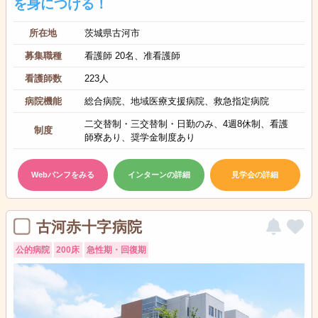
を身につける！
所在地
茨城県古河市
募集職種
看護師 20名、准看護師
看護師数
223人
病院機能
総合病院、地域医療支援病院、救急指定病院
二交替制・三交替制・日勤のみ、4週8休制、看護
制度
師寮あり、奨学金制度あり
Webパンフをみる
インターンの詳細
見学会の詳細
古河赤十字病院
公的病院
200床
急性期・回復期