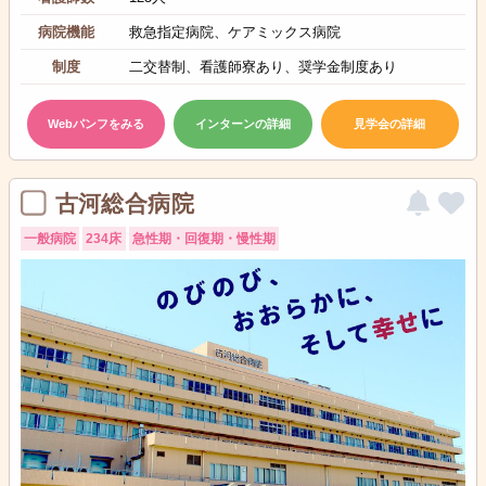
病院機能
救急指定病院、ケアミックス病院
制度
二交替制、看護師寮あり、奨学金制度あり
Webパンフをみる
インターンの詳細
見学会の詳細
古河総合病院
一般病院
234床
急性期・回復期・慢性期