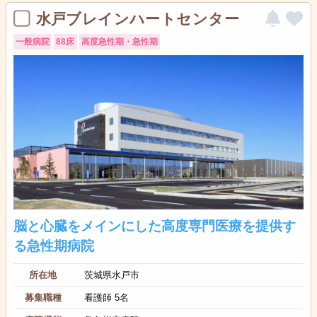
水戸ブレインハートセンター
一般病院
88床
高度急性期・急性期
脳と心臓をメインにした高度専門医療を提供す
る急性期病院
所在地
茨城県水戸市
募集職種
看護師 5名