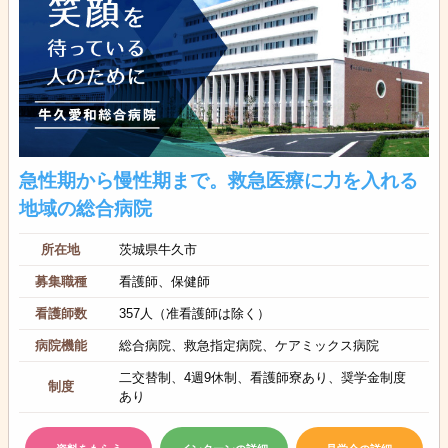
急性期から慢性期まで。救急医療に力を入れる
地域の総合病院
所在地
茨城県牛久市
募集職種
看護師、保健師
看護師数
357人（准看護師は除く）
病院機能
総合病院、救急指定病院、ケアミックス病院
二交替制、4週9休制、看護師寮あり、奨学金制度
制度
あり