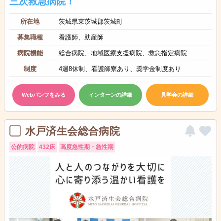
三次救急病院！
所在地
茨城県東茨城郡茨城町
募集職種
看護師、助産師
病院機能
総合病院、地域医療支援病院、救急指定病院
制度
4週8休制、看護師寮あり、奨学金制度あり
Webパンフをみる
インターンの詳細
見学会の詳細
水戸済生会総合病院
公的病院
432床
高度急性期・急性期