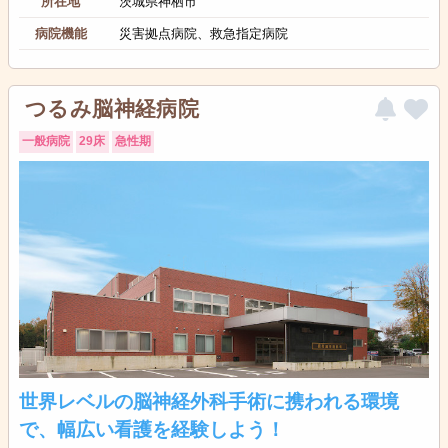
所在地
茨城県神栖市
病院機能
災害拠点病院、救急指定病院
つるみ脳神経病院
一般病院
29床
急性期
世界レベルの脳神経外科手術に携われる環境
で、幅広い看護を経験しよう！