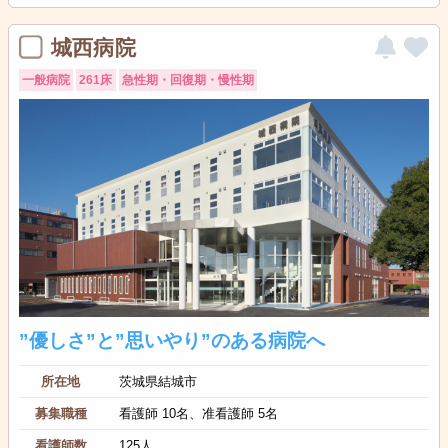
城西病院
一般病院
261床
急性期・回復期・慢性期
”優しさ”と”思いやり”のある病院へ
所在地
茨城県結城市
募集職種
看護師 10名、准看護師 5名
看護師数
125人