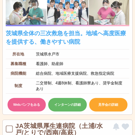
茨城県全体の三次救急を担当。地域へ高度医療
を提供する、働きやすい病院
所在地
茨城県水戸市
募集職種
看護師、助産師
病院機能
総合病院、地域医療支援病院、救急指定病院
二交替制、4週8休制、看護師寮あり、奨学金制度
制度
あり
Webパンフをみる
インターンの詳細
見学会の詳細
JA茨城県厚生連病院（土浦/水
戸/とりで/西南/高萩）