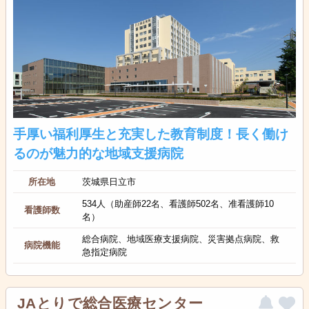
手厚い福利厚生と充実した教育制度！長く働け
るのが魅力的な地域支援病院
所在地
茨城県日立市
534人（助産師22名、看護師502名、准看護師10
看護師数
名）
総合病院、地域医療支援病院、災害拠点病院、救
病院機能
急指定病院
JAとりで総合医療センター