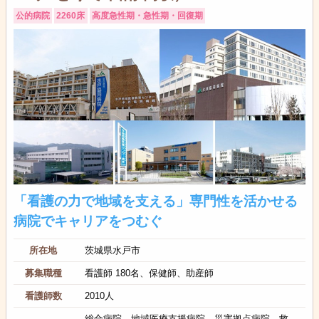
公的病院
2260床
高度急性期・急性期・回復期
「看護の力で地域を支える」専門性を活かせる
病院でキャリアをつむぐ
所在地
茨城県水戸市
募集職種
看護師 180名、保健師、助産師
看護師数
2010人
総合病院、地域医療支援病院、災害拠点病院、救