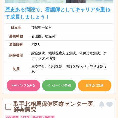
歴史ある病院で、看護師としてキャリアを重ね
て成長しましょう！
所在地
茨城県土浦市
募集職種
看護師、助産師
看護師数
212人
総合病院、地域医療支援病院、救急指定病院、ケ
病院機能
アミックス病院
三交替制、4週8休制、看護師寮あり、奨学金制度
制度
あり
Webパンフをみる
インターンの詳細
見学会の詳細
取手北相馬保健医療センター医
師会病院
公的病院
177床
急性期・慢性期