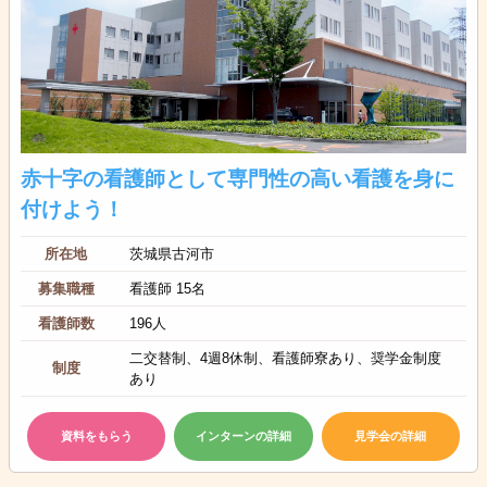
赤十字の看護師として専門性の高い看護を身に
付けよう！
所在地
茨城県古河市
募集職種
看護師 15名
看護師数
196人
二交替制、4週8休制、看護師寮あり、奨学金制度
制度
あり
資料をもらう
インターンの詳細
見学会の詳細