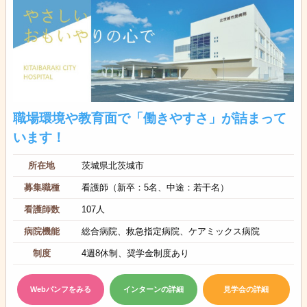
職場環境や教育面で「働きやすさ」が詰まって
います！
所在地
茨城県北茨城市
募集職種
看護師（新卒：5名、中途：若干名）
看護師数
107人
病院機能
総合病院、救急指定病院、ケアミックス病院
制度
4週8休制、奨学金制度あり
Webパンフをみる
インターンの詳細
見学会の詳細