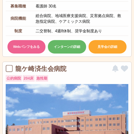
募集職種
看護師 30名
総合病院、地域医療支援病院、災害拠点病院、救
病院機能
急指定病院、ケアミックス病院
制度
二交替制、4週8休制、奨学金制度あり
Webパンフをみる
インターンの詳細
見学会の詳細
龍ケ崎済生会病院
公的病院
204床
急性期