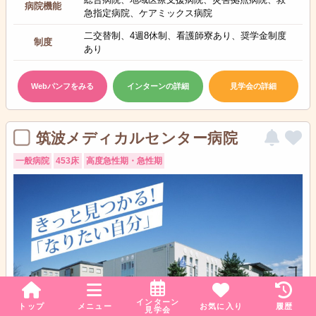
病院機能
急指定病院、ケアミックス病院
二交替制、4週8休制、看護師寮あり、奨学金制度
制度
あり
Webパンフをみる
インターンの詳細
見学会の詳細
筑波メディカルセンター病院
一般病院
453床
高度急性期・急性期
インターン
トップ
メニュー
お気に入り
履歴
見学会