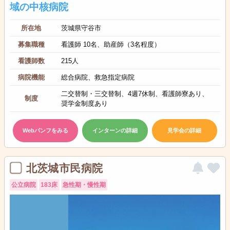
域の中核病院
所在地
茨城県守谷市
募集職種
看護師 10名、助産師（3名程度）
看護師数
215人
病院機能
総合病院、救急指定病院
二交替制・三交替制、4週7休制、看護師寮あり、
制度
奨学金制度あり
Webパンフをみる
インターンの詳細
見学会の詳細
北茨城市民病院
公立病院
183床
急性期・慢性期