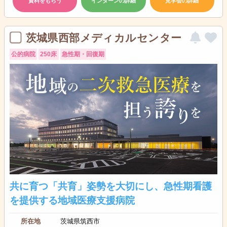
資料をもらう
インターンの詳細
見学会の詳細
茨城県西部メディカルセンター
公的病院
250床
急性期・回復期
共に育つ「共育」姿勢を大切にし、急性期看護
を提供する地域医療支援病院
所在地
茨城県筑西市