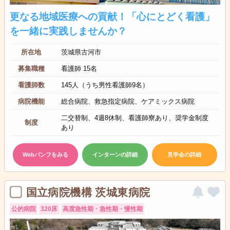
更なる地域医療への貢献！「心にとどく看護」
を一緒に実践しませんか？
所在地
茨城県古河市
募集職種
看護師 15名
看護師数
145人（うち男性看護師9名）
病院機能
総合病院、救急指定病院、ケアミックス病院
二交替制、4週8休制、看護師寮あり、奨学金制度
制度
あり
Webパンフをみる
インターンの詳細
見学会の詳細
国立病院機構 茨城東病院
公的病院
320床
高度急性期・急性期・慢性期