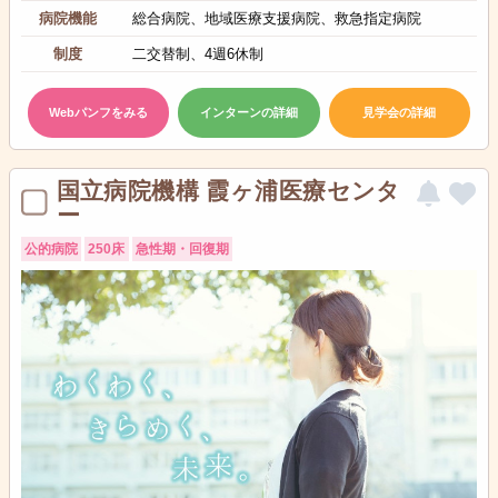
病院機能
総合病院、地域医療支援病院、救急指定病院
制度
二交替制、4週6休制
Webパンフをみる
インターンの詳細
見学会の詳細
国立病院機構 霞ヶ浦医療センタ
ー
公的病院
250床
急性期・回復期