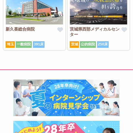
新久喜総合病院
茨城県西部メディカルセン
ター
埼玉
一般病院
391床
茨城
公的病院
250床