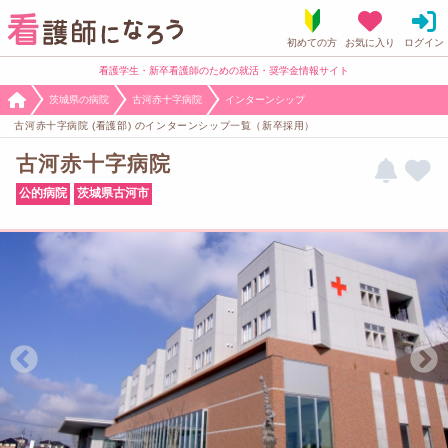
看護学生・新卒看護師のための就活・奨学金情報サイト
茨城県の病院
古河赤十字病院
インターンシップ
古河赤十字病院 (看護部) のインターンシップ一覧（新卒採用）
古河赤十字病院
公的病院
茨城県古河市