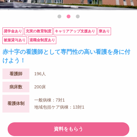
奨学金あり
充実の教育制度
キャリアアップ支援あり
寮あり
被服貸与あり
退職金制度あり
赤十字の看護師として専門性の高い看護を身に付
けよう！
看護師
196人
病床数
200床
一般病棟：7対1
看護体制
地域包括ケア病棟：13対1
資料をもらう