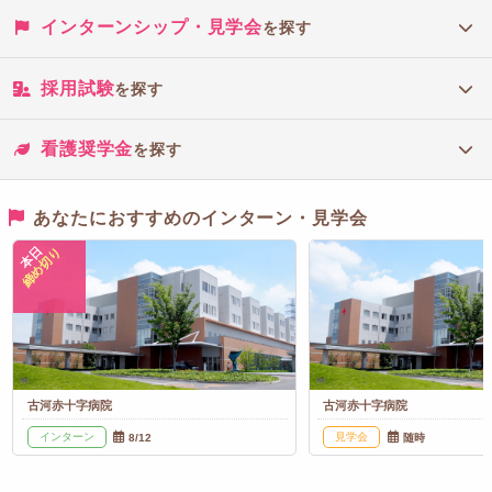
インターンシップ・見学会
を探す
採用試験
を探す
看護奨学金
を探す
あなたにおすすめのインターン・見学会
本日
締め切り
古河赤十字病院
古河赤十字病院
インターン
見学会
8/12
随時