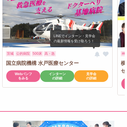
茨城
公的病院
500床
高・急
神
国立病院機構 水戸医療センター
横
セ
Webパンフ
インターン
見学会
をみる
の詳細
の詳細