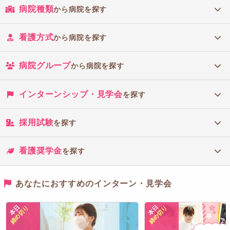
病院種類
から病院を探す
看護方式
から病院を探す
病院グループ
から病院を探す
インターンシップ・見学会
を探す
採用試験
を探す
看護奨学金
を探す
あなたにおすすめのインターン・見学会
本日
本日
締め切り
締め切り