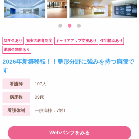
奨学金あり
充実の教育制度
キャリアアップ支援あり
住宅補助あり
退職金制度あり
2026年新築移転！！整形分野に強みを持つ病院で
す
看護師
107人
病床数
99床
看護体制
一般病棟：7対1
Webパンフをみる