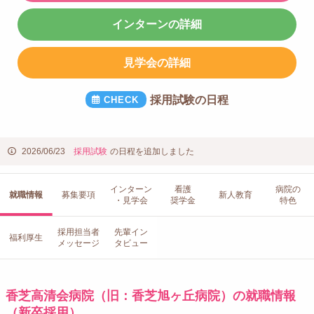
インターンの詳細
見学会の詳細
採用試験の日程
2026/06/23
採用試験
の日程を追加しました
インターン
看護
病院の
就職情報
募集要項
新人教育
・見学会
奨学金
特色
採用担当者
先輩イン
福利厚生
メッセージ
タビュー
香芝高清会病院（旧：香芝旭ヶ丘病院）の就職情報
（新卒採用）