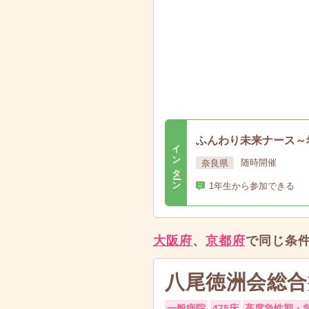
ふんわり未来ナース～
インターン
奈良県
随時開催
1年生から参加できる
大阪府
、
京都府
で同じ条
八尾徳洲会総合
一般病院
475床
高度急性期・