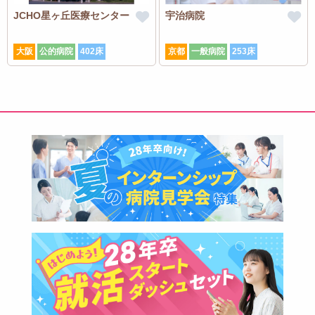
JCHO星ヶ丘医療センター
宇治病院
大阪
公的病院
402床
京都
一般病院
253床