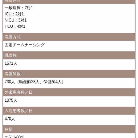
一般病床：7対1
ICU：2対1
NICU：3対1
HCU：4対1
看護方式
固定チームナーシング
職員数
1571人
看護師数
730人（助産師28人、保健師4人）
外来患者数／日
1075人
入院患者数／日
470人
住所
〒611-0041