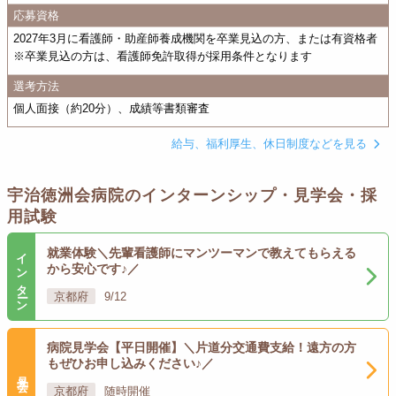
応募資格
2027年3月に看護師・助産師養成機関を卒業見込の方、または有資格者
※卒業見込の方は、看護師免許取得が採用条件となります
選考方法
個人面接（約20分）、成績等書類審査
給与、福利厚生、休日制度などを見る
宇治徳洲会病院のインターンシップ・見学会・採
用試験
インターン
就業体験＼先輩看護師にマンツーマンで教えてもらえる
から安心です♪／
京都府
9/12
病院見学会【平日開催】＼片道分交通費支給！遠方の方
もぜひお申し込みください♪／
見学会
京都府
随時開催