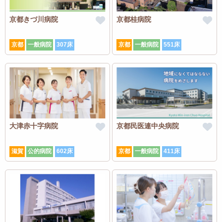
京都きづ川病院
京都桂病院
京都
一般病院
307床
京都
一般病院
551床
大津赤十字病院
京都民医連中央病院
滋賀
公的病院
602床
京都
一般病院
411床