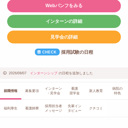
Webパンフをみる
インターンの詳細
見学会の詳細
採用試験の日程
2026/08/07
インターンシップ
の日程を追加しました
インターン
看護
病院の
就職情報
募集要項
新人教育
・見学会
奨学金
特色
採用担当者
先輩イン
福利厚生
看護師寮
クチコミ
メッセージ
タビュー