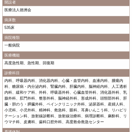
開設者
医療法人徳洲会
病床数
535床
病院種類
一般病院
医療機能
高度急性期、急性期、回復期
診療科目
内科、呼吸器内科、消化器内科、心臓・血管内科、血液内科、腫瘍内
科、糖尿病・内分泌内科、腎臓内科、肝臓内科、脳神経内科、人工透析
内科、緩和ケア科、外科、呼吸器外科、心臓血管外科、消化器外科、乳
腺外科、肛門外科、整形外科、脳神経外科、形成外科、頭頸部外科、肝
臓・胆のう・膵臓外科、ペインクリニック外科、泌尿器科、産婦人科、
小児科、小児外科、精神科、救急科、眼科、耳鼻いんこう科、リハビリ
テーション科、放射線診断科、放射線治療科、病理診断科、麻酔科、リ
ウマチ科、皮膚科、歯科口腔外科、高度救命救急センター
看護体制