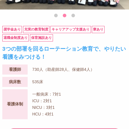
奨学金あり
充実の教育制度
キャリアアップ支援あり
寮あり
退職金制度あり
保育施設あり
3つの部署を回るローテーション教育で、やりたい
看護をみつける！
看護師
730人（助産師28人、保健師4人）
病床数
535床
一般病床：7対1
ICU：2対1
看護体制
NICU：3対1
HCU：4対1