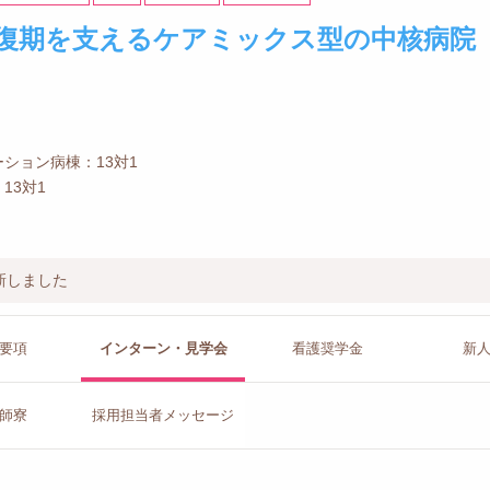
復期を支えるケアミックス型の中核病院
ション病棟：13対1
13対1
新しました
要項
インターン
・見学会
看護
奨学金
新
師寮
採用担当者
メッセージ