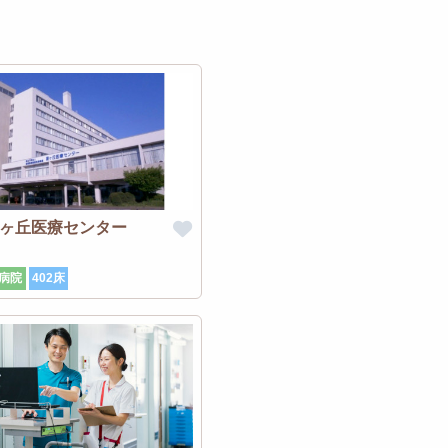
星ヶ丘医療センター
病院
402床