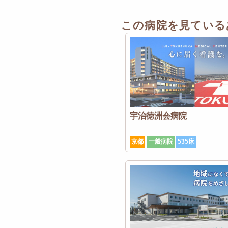
この病院を見ている
宇治徳洲会病院
京都
一般病院
535床