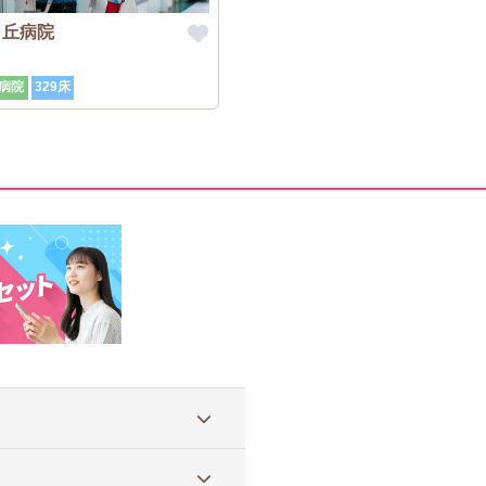
ヶ丘病院
病院
329床