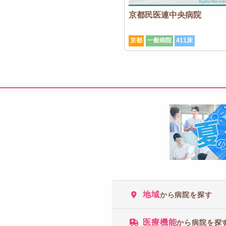
京都民医連中央病院
京都
一般病院
411床
地域
から病院を探す
医療機能
から病院を探