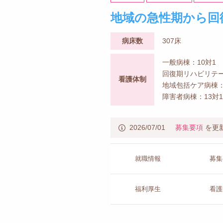
地域の急性期から回
病床数
307床
一般病棟：10対1
回復期リハビリテー
看護体制
地域包括ケア病棟：
障害者病棟：13対1
2026/07/01
募集要項
を更
就職情報
募集
福利厚生
看護