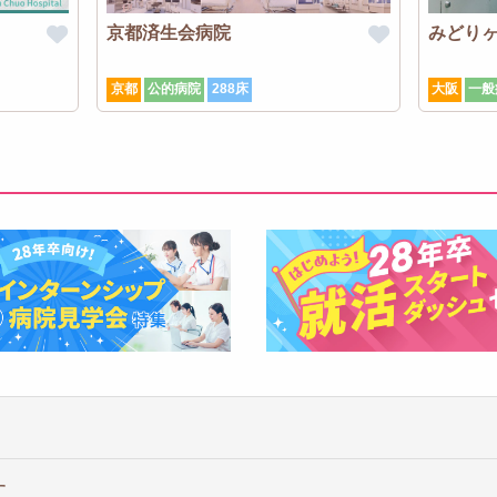
京都済生会病院
みどり
京都
公的病院
288床
大阪
一般
す