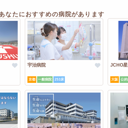
あなたにおすすめの病院があります
宇治病院
JCHO
京都
一般病院
253床
大阪
公的