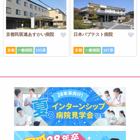
京都民医連あすかい病院
日本バプテスト病院
京都
一般病院
165床
京都
一般病院
167床