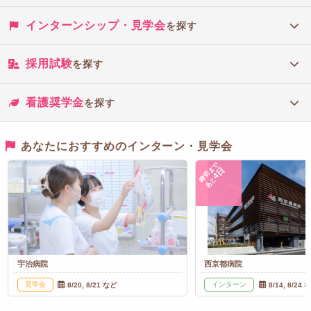
インターンシップ・見学会
を探す
採用試験
を探す
看護奨学金
を探す
あなたにおすすめのインターン・見学会
締切まで
4日
あと
宇治病院
西京都病院
見学会
インターン
8/20, 8/21 など
8/14, 8/24 