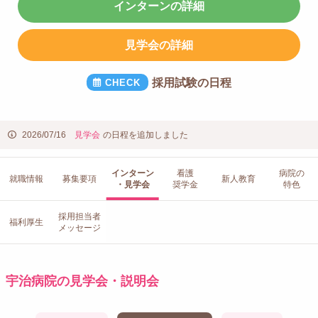
インターンの詳細
見学会の詳細
採用試験の日程
2026/07/16
見学会
の日程を追加しました
インターン
看護
病院の
就職情報
募集要項
新人教育
・見学会
奨学金
特色
採用担当者
福利厚生
メッセージ
宇治病院の見学会・説明会