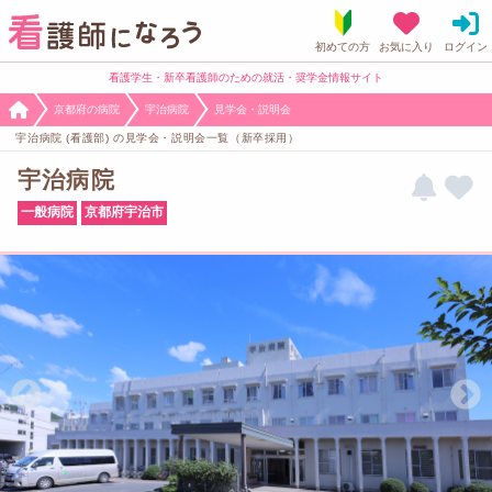
看護学生・新卒看護師のための就活・奨学金情報サイト
京都府の病院
宇治病院
見学会・説明会
宇治病院 (看護部) の見学会・説明会一覧（新卒採用）
宇治病院
一般病院
京都府宇治市