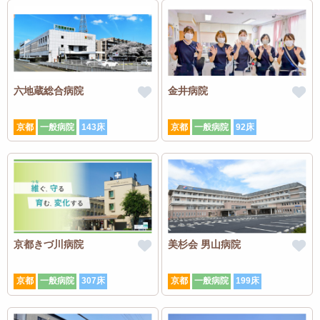
六地蔵総合病院
金井病院
京都
一般病院
143床
京都
一般病院
92床
京都きづ川病院
美杉会 男山病院
京都
一般病院
307床
京都
一般病院
199床