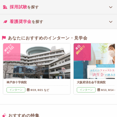
採用試験
を探す
看護奨学金
を探す
あなたにおすすめのインターン・見学会
締切まで
本日
締め切り
3日
あと
神戸赤十字病院
大阪府済生会千里病院
インターン
インターン
8/19, 8/21 など
8/13, 8/14 
おすすめの特集