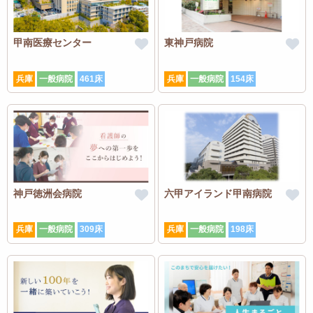
甲南医療センター
東神戸病院
兵庫
一般病院
461床
兵庫
一般病院
154床
神戸徳洲会病院
六甲アイランド甲南病院
兵庫
一般病院
309床
兵庫
一般病院
198床