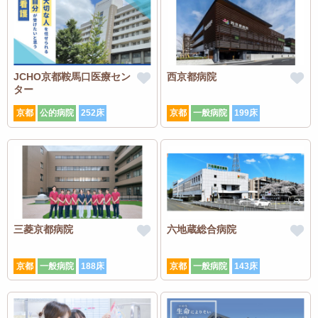
JCHO京都鞍馬口医療セン
西京都病院
ター
京都
公的病院
252床
京都
一般病院
199床
三菱京都病院
六地蔵総合病院
京都
一般病院
188床
京都
一般病院
143床