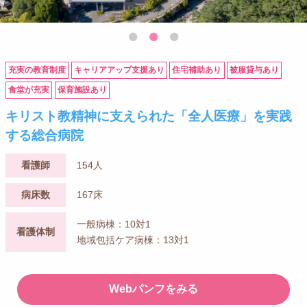
充実の教育制度
キャリアアップ支援あり
住宅補助あり
被服貸与あり
食堂が充実
保育施設あり
キリスト教精神に支えられた「全人医療」を実践
する総合病院
看護師
154人
病床数
167床
一般病棟：10対1
看護体制
地域包括ケア病棟：13対1
Webパンフをみる