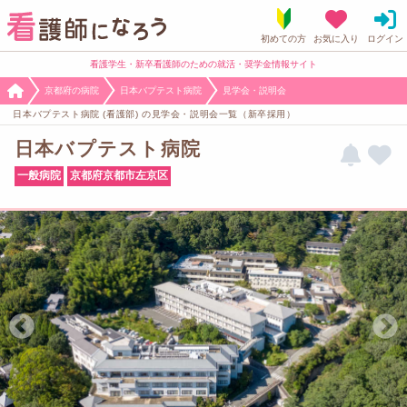
看護学生・新卒看護師のための就活・奨学金情報サイト
京都府の病院
日本バプテスト病院
見学会・説明会
日本バプテスト病院 (看護部) の見学会・説明会一覧（新卒採用）
日本バプテスト病院
一般病院
京都府京都市左京区