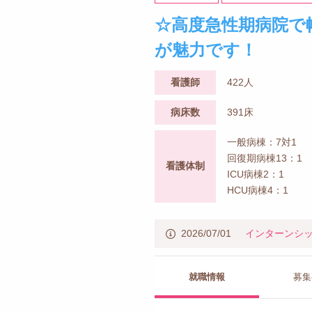
☆高度急性期病院で
が魅力です！
看護師
422人
病床数
391床
一般病棟：7対1
回復期病棟13：1
看護体制
ICU病棟2：1
HCU病棟4：1
2026/07/01
インターンシ
就職情報
募集