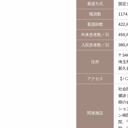
看護方式
固定
職員数
117
看護師数
422
外来患者数／日
450
入院患者数／日
380
〒346
住所
埼玉
新久
アクセス
【バ
社会
健診
樹の
ショ
関連施設
ン病
院、