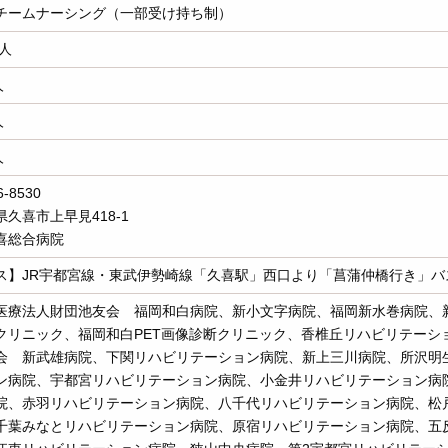
チームナーシング（一部受け持ち制）
4人
人
人
人
-8530
県久喜市上早見418-1
喜総合病院
ス】JR宇都宮線・東武伊勢崎線「久喜駅」西口より「菖蒲仲橋行き」バ
医療法人財団池友会 福岡和白病院、新小文字病院、福岡新水巻病院、
クリニック、福岡和白PET画像診断クリニック、香椎丘リハビリテーシ
会 新武雄病院、下関リハビリテーション病院、新上三川病院、所沢明
ン病院、宇都宮リハビリテーション病院、小金井リハビリテーション病
院、赤羽リハビリテーション病院、八千代リハビリテーション病院、松
千葉みなとリハビリテーション病院、原宿リハビリテーション病院、五