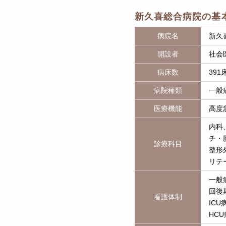
新久喜総合病院の基
病院名
新久
開設者
社会
病床数
391
病院種類
一般
医療機能
高度
内科
チ・
診療科目
整形
リテ
一般
回復
看護体制
ICU
HCU