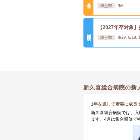
見学会
埼玉県
9/5
【2027年卒対象
採用試験
埼玉県
8/29, 9/1
新久喜総合病院の新
1年を通して着実に成長
新久喜総合病院では、入
ます。4月は集合研修で