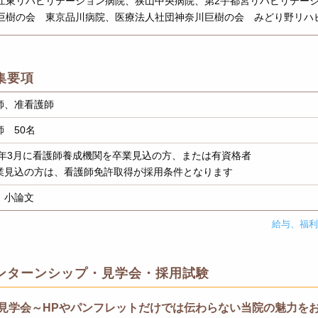
江東リハビリテーション病院、狭山中央病院、第2宇都宮リハビリテー
巨樹の会 東京品川病院、医療法人社団神奈川巨樹の会 みどり野リハ
集要項
師、准看護師
師 50名
27年3月に看護師養成機関を卒業見込の方、または有資格者
業見込の方は、看護師免許取得が採用条件となります
、小論文
給与、福
ンターンシップ・見学会・採用試験
院見学会～HPやパンフレットだけでは伝わらない当院の魅力を