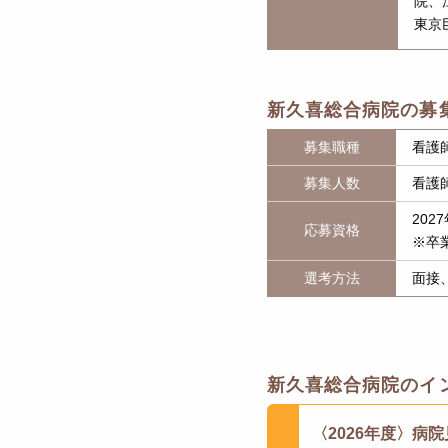
院、
東京
新久喜総合病院の募
募集職種
看護
募集人数
看護
20
応募資格
※卒
選考方法
面接
新久喜総合病院のイ
〈2026年度〉病