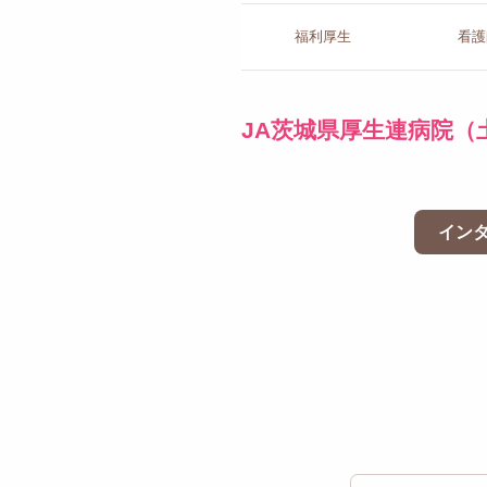
福利厚生
看護
JA茨城県厚生連病院（
イン