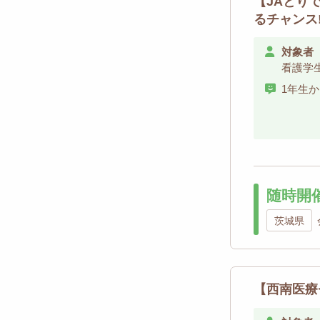
【JAとり
るチャンス
対象者
看護学
1年生
随時開
茨城県
【西南医療