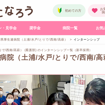
ン・見学会
奨学金
病院一覧
お気
城県厚生連病院（土浦/水戸/とりで/西南/高萩）
インターンシップ
りで/西南/高萩） (看護部) のインターンシップ一覧（新卒採用）
病院（土浦/水戸/とりで/西南/高