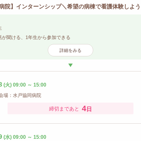
病院】インターンシップ＼希望の病棟で看護体験しよう
生
話が聞ける、1年生から参加できる
詳細をみる
8
(火)
09:00
～
15:00
会場：水戸協同病院
4
日
締切まであと
9
(水)
09:00
～
15:00