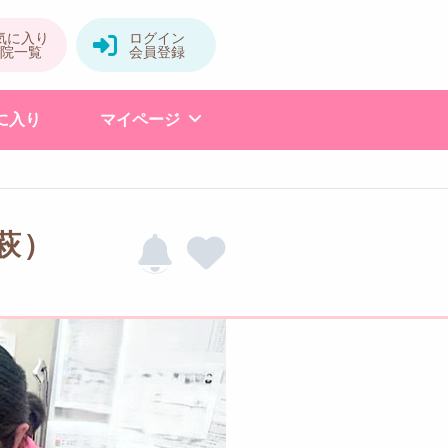
に入り
マイページ
萩）