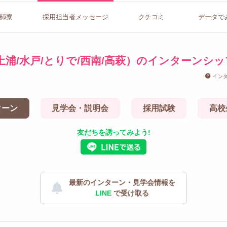
師寮
採用担当者
メッセージ
クチコミ
データで
土浦/水戸/とりで/西南/高萩）のインターンシッ
イン
ターン
見学会・説明会
採用試験
高校
友だちを誘ってみよう!
最新のインターン・見学会情報を
LINE
で受け取る