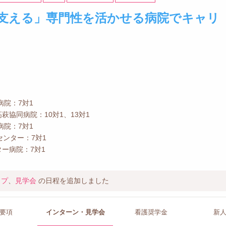
支える」専門性を活かせる病院でキャリ
病院：7対1
萩協同病院：10対1、13対1
病院：7対1
センター：7対1
ー病院：7対1
ップ
、
見学会
の日程を追加しました
要項
インターン
・見学会
看護
奨学金
新