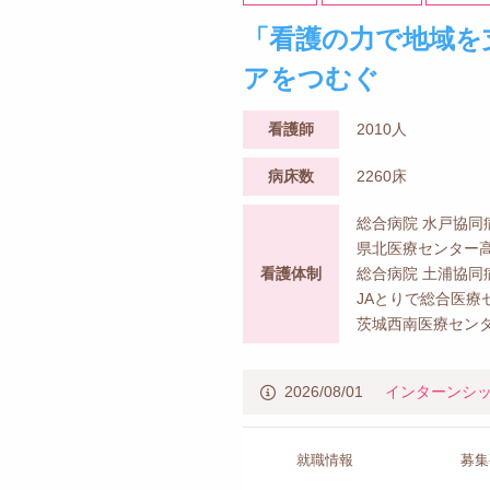
「看護の力で地域を
アをつむぐ
看護師
2010人
病床数
2260床
総合病院 水戸協同
県北医療センター高
看護体制
総合病院 土浦協同
JAとりで総合医療
茨城西南医療センタ
2026/08/01
インターンシ
就職情報
募集