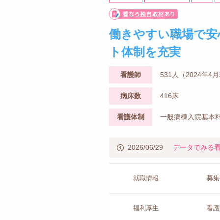
働きやすい職場で安
ト体制を充実
看護師
531人（2024年4
病床数
416床
看護体制
一般病棟入院基本料
2026/06/29
データでみる
就職情報
募集
福利厚生
看護