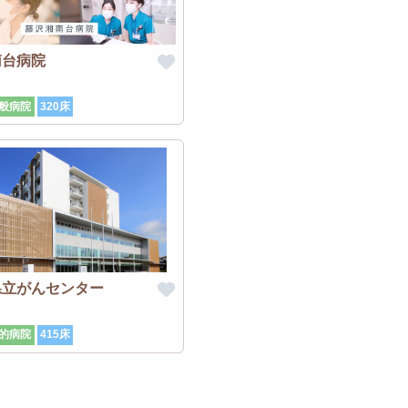
南台病院
般病院
320床
県立がんセンター
的病院
415床