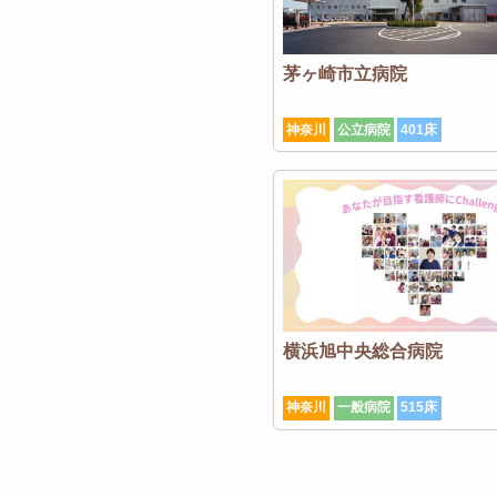
茅ヶ崎市立病院
神奈川
公立病院
401床
横浜旭中央総合病院
神奈川
一般病院
515床