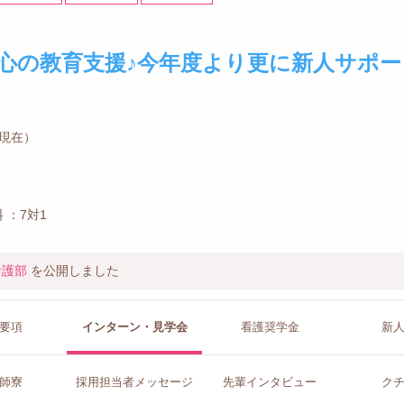
心の教育支援♪今年度より更に新人サポー
月現在）
 ：7対1
看護部
を公開しました
要項
インターン
・見学会
看護
奨学金
新
師寮
採用担当者
メッセージ
先輩イン
タビュー
ク