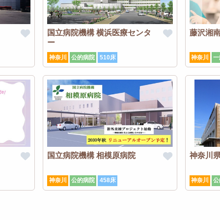
国立病院機構 横浜医療センタ
藤沢湘
ー
神奈川
公的病院
510床
神奈川
一
国立病院機構 相模原病院
神奈川
神奈川
公的病院
458床
神奈川
公