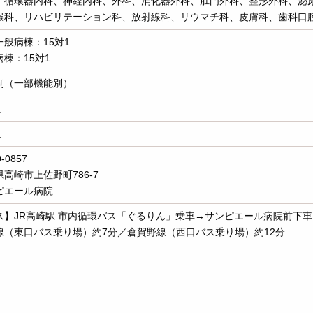
、循環器内科、神経内科、外科、消化器外科、肛門外科、整形外科、泌
喉科、リハビリテーション科、放射線科、リウマチ科、皮膚科、歯科口
一般病棟：15対1
棟：15対1
制（一部機能別）
人
人
-0857
高崎市上佐野町786-7
ピエール病院
ス】JR高崎駅 市内循環バス「ぐるりん」乗車→サンピエール病院前下車
線（東口バス乗り場）約7分／倉賀野線（西口バス乗り場）約12分