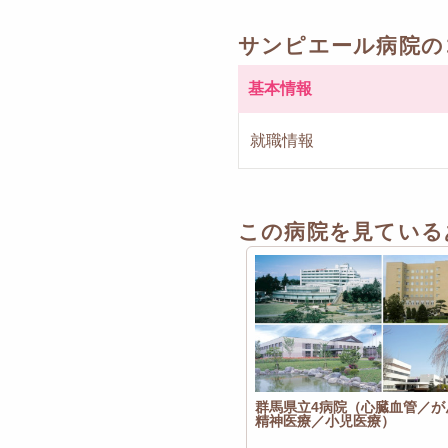
サンピエール病院の
基本情報
就職情報
この病院を見ている
群馬県立4病院（心臓血管／が
精神医療／小児医療）