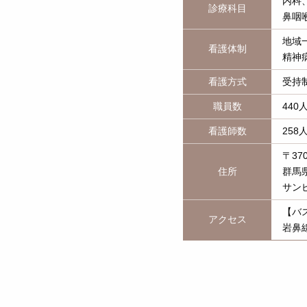
内科
診療科目
鼻咽
地域
看護体制
精神病
看護方式
受持
職員数
440
看護師数
258
〒370
住所
群馬県
サン
【バ
アクセス
岩鼻