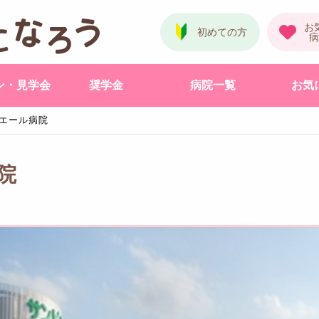
ン・見学会
奨学金
病院一覧
お気
エール病院
院