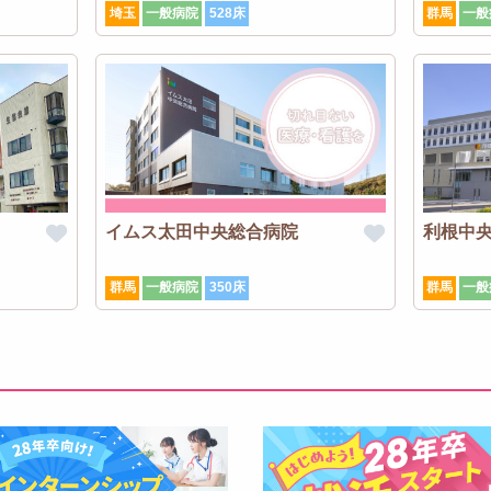
埼玉
一般病院
528床
群馬
一般
イムス太田中央総合病院
利根中
群馬
一般病院
350床
群馬
一般