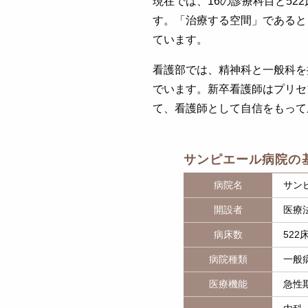
現在では、16の診療科目と5
す。「治療する空間」であると
ています。
看護部では、精神科と一般科を
でいます。新卒看護師はプリセ
て、看護師として自信をもって
サンピエール病院の
病院名
サン
開設者
医療
病床数
522
病院種類
一般
医療機能
急性