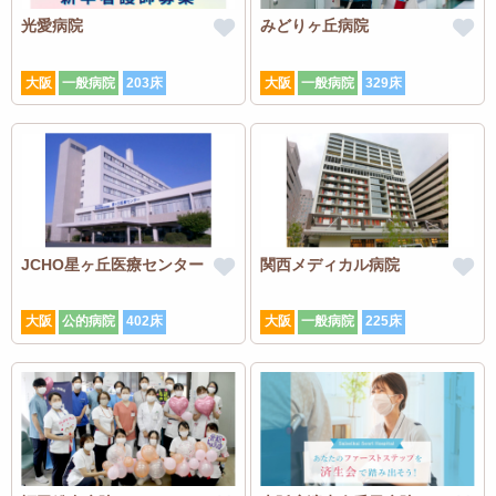
光愛病院
みどりヶ丘病院
大阪
一般病院
203床
大阪
一般病院
329床
JCHO星ヶ丘医療センター
関西メディカル病院
大阪
公的病院
402床
大阪
一般病院
225床