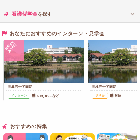
看護奨学金
を探す
あなたにおすすめのインターン・見学会
締切まで
4日
あと
高槻赤十字病院
高槻赤十字病院
インターン
見学会
8/19, 8/26 など
随時
おすすめの特集