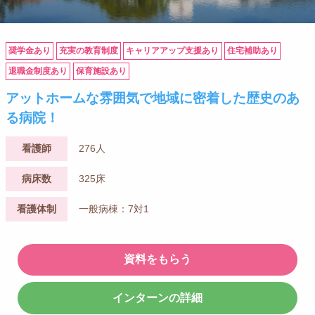
奨学金あり
充実の教育制度
キャリアアップ支援あり
住宅補助あり
退職金制度あり
保育施設あり
アットホームな雰囲気で地域に密着した歴史のあ
る病院！
看護師
276人
病床数
325床
看護体制
一般病棟：7対1
資料をもらう
インターンの詳細