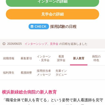
インターンの詳細
見学会の詳細
採用試験の日程
2026/06/25
インターンシップ
、
見学会
の日程を追加しました
インターン
看護
病院の
就職情報
募集要項
新人教育
・見学会
奨学金
特色
採用担当者
先輩イン
福利厚生
看護師寮
メッセージ
タビュー
横浜新緑総合病院の新人教育
「職場全体で新人を育てる」という姿勢で新人看護師を見守