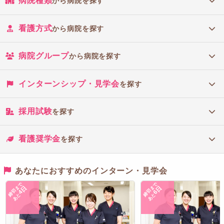
病院種類
から病院を探す
看護方式
から病院を探す
病院グループ
から病院を探す
インターンシップ・見学会
を探す
採用試験
を探す
看護奨学金
を探す
あなたにおすすめのインターン・見学会
締切まで
締切まで
4日
6日
あと
あと