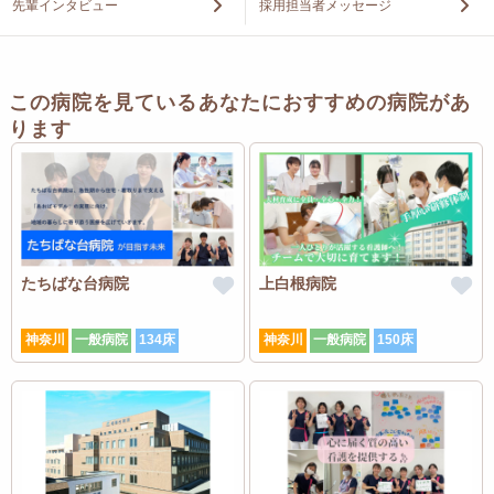
先輩インタビュー
採用担当者メッセージ
この病院を見ているあなたにおすすめの病院があ
ります
たちばな台病院
上白根病院
神奈川
一般病院
134床
神奈川
一般病院
150床