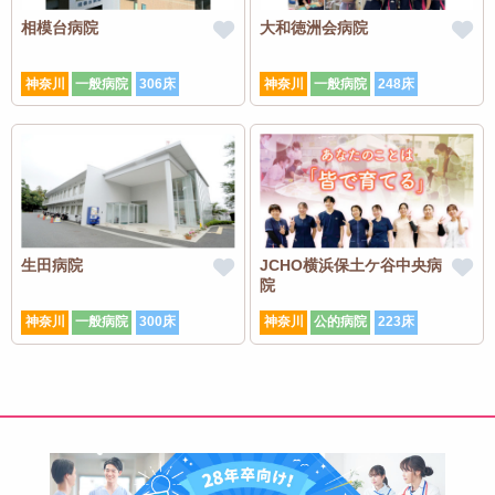
相模台病院
大和徳洲会病院
神奈川
一般病院
306床
神奈川
一般病院
248床
生田病院
JCHO横浜保土ケ谷中央病
院
神奈川
一般病院
300床
神奈川
公的病院
223床