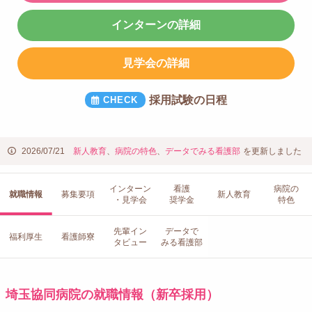
インターンの詳細
見学会の詳細
採用試験の日程
2026/07/21
新人教育
、
病院の特色
、
データでみる看護部
を更新しました
インターン
看護
病院の
就職情報
募集要項
新人教育
・見学会
奨学金
特色
先輩イン
データで
福利厚生
看護師寮
タビュー
みる看護部
埼玉協同病院の就職情報（新卒採用）