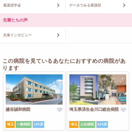
看護奨学金
データでみる看護部
先輩たちの声
先輩インタビュー
この病院を見ているあなたにおすすめの病院があ
ります
越谷誠和病院
埼玉県済生会川口総合病院
埼玉
一般病院
195床
埼玉
公的病院
424床