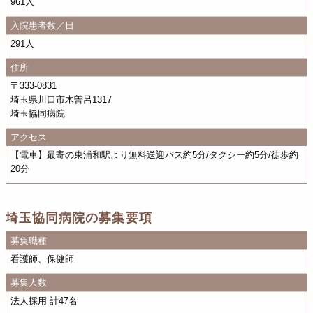
961人
入院患者数／日
291人
住所
〒333-0831
埼玉県川口市木曽呂1317
埼玉協同病院
アクセス
【電車】最寄の東浦和駅より無料送迎バス約5分/タクシー約5分/徒歩約
20分
埼玉協同病院の募集要項
募集職種
看護師、保健師
募集人数
法人採用 計47名