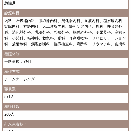
急性期
診療科目
内科、呼吸器内科、循環器内科、消化器内科、血液内科、糖尿病内科、
腎臓内科、神経内科、人工透析内科、緩和ケア内科、外科、呼吸器外
科、消化器外科、乳腺外科、整形外科、脳神経外科、泌尿器科、産婦人
科、小児科、精神科、救急科、眼科、耳鼻咽喉科、リハビリテーション
科、放射線科、病理診断科、臨床検査科、麻酔科、リウマチ科、皮膚科
看護体制
一般病棟：7対1
看護方式
チームナーシング
職員数
571人
看護師数
286人
外来患者数／日