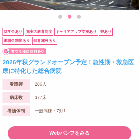
奨学金あり
充実の教育制度
キャリアアップ支援あり
寮あり
退職金制度あり
保育施設あり
2026年秋グランドオープン予定！急性期・救急医
療に特化した総合病院
看護師
286人
病床数
377床
看護体制
一般病棟：7対1
Webパンフをみる