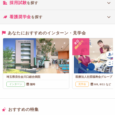
採用試験
を探す
看護奨学金
を探す
あなたにおすすめのインターン・見学会
本日
締め切り
埼玉県済生会川口総合病院
医療法人社団福寿会グループ
インターン
見学会
随時
8/8, 8/11 など
おすすめの特集