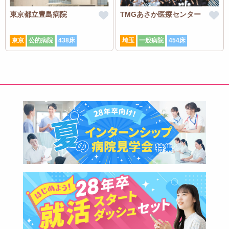
東京都立豊島病院
TMGあさか医療センター
東京
公的病院
438床
埼玉
一般病院
454床