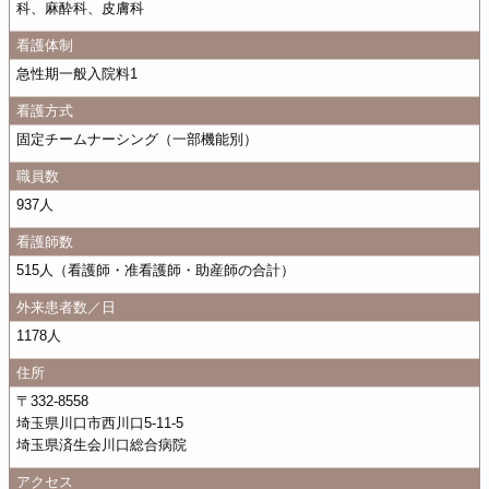
科、麻酔科、皮膚科
看護体制
急性期一般入院料1
看護方式
固定チームナーシング（一部機能別）
職員数
937人
看護師数
515人（看護師・准看護師・助産師の合計）
外来患者数／日
1178人
住所
〒332-8558
埼玉県川口市西川口5-11-5
埼玉県済生会川口総合病院
アクセス