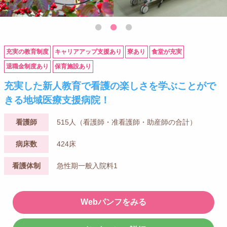
充実の教育制度
キャリアアップ支援あり
寮あり
食堂が充実
退職金制度あり
保育施設あり
充実した新人教育で看護の楽しさを学ぶことがで
きる地域医療支援病院！
看護師
515人（看護師・准看護師・助産師の合計）
病床数
424床
看護体制
急性期一般入院料1
Webパンフをみる