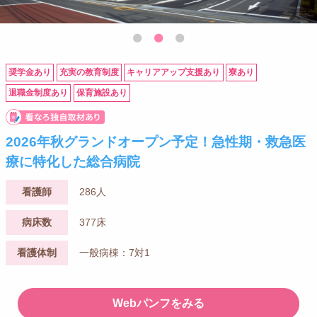
奨学金あり
充実の教育制度
キャリアアップ支援あり
寮あり
退職金制度あり
保育施設あり
2026年秋グランドオープン予定！急性期・救急医
療に特化した総合病院
看護師
286人
病床数
377床
看護体制
一般病棟：7対1
Webパンフをみる