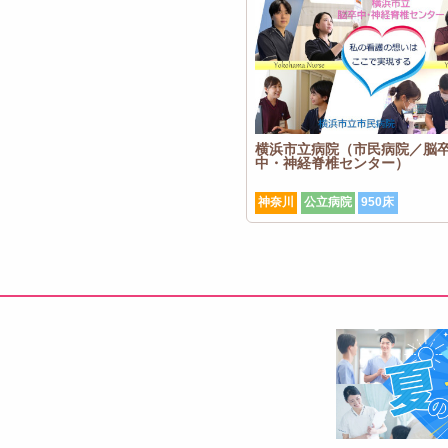
横浜市立病院（市民病院／脳
中・神経脊椎センター）
神奈川
公立病院
950床