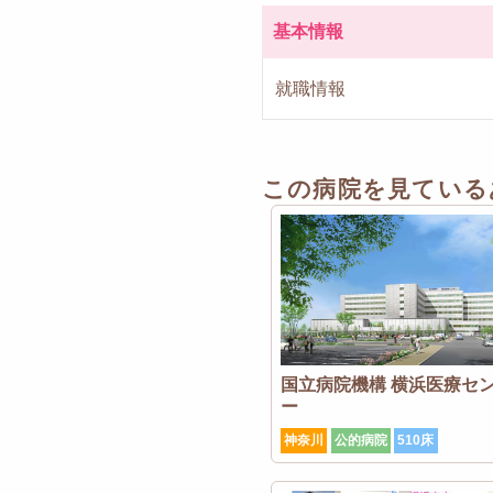
基本情報
就職情報
この病院を見ている
国立病院機構 横浜医療セ
ー
神奈川
公的病院
510床