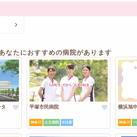
あなたにおすすめの病院があります
ンタ
平塚市民病院
横浜旭
神奈川
公立病院
416床
神奈川
一