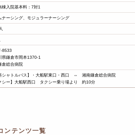
病棟入院基本料：7対1
ムナーシング、モジュラーナーシング
6人
人
-8533
県鎌倉市岡本1370-1
鎌倉総合病院
料シャトルバス】・大船駅東口・西口 ⇔ 湘南鎌倉総合病院
クシー】大船駅西口 タクシー乗り場より 約10分
コンテンツ一覧