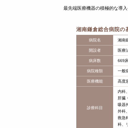
最先端医療機器の積極的な導入
湘南鎌倉総合病院の
病院名
湘南
開設者
医療
病床数
669
病院種類
一般
医療機能
高度
内科
肝臓
吸器
診療科目
外科
救急
科、