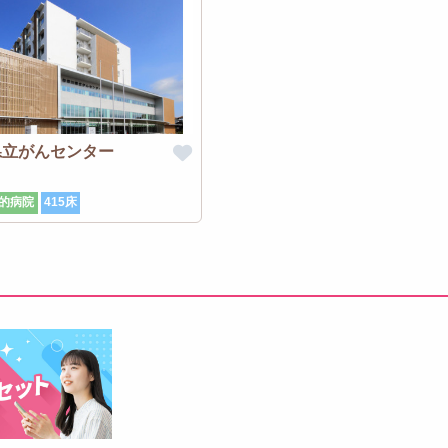
県立がんセンター
的病院
415床