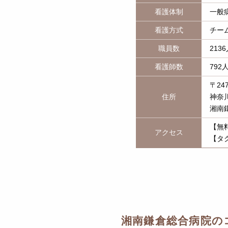
看護体制
一般
看護方式
チー
職員数
213
看護師数
792
〒247
住所
神奈川
湘南
【無
アクセス
【タ
湘南鎌倉総合病院の