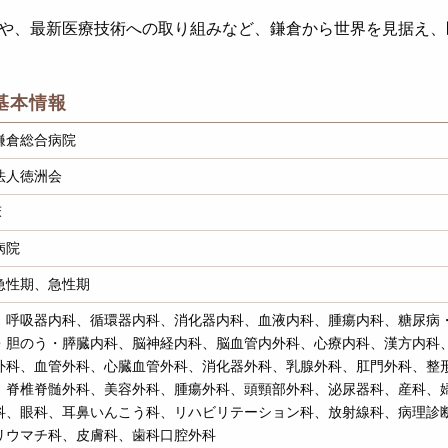
や、最新医療技術への取り組みなど、鎌倉から世界を見据え、
基本情報
鎌倉総合病院
法人徳洲会
床
病院
急性期、急性期
、呼吸器内科、循環器内科、消化器内科、血液内科、腫瘍内科、糖尿病
・胆のう・膵臓内科、脳神経内科、脳血管内外科、心療内科、漢方内科
外科、血管外科、心臓血管外科、消化器外科、乳腺外科、肛門外科、整
、脊椎脊髄外科、美容外科、腫瘍外科、頭頸部外科、泌尿器科、産科、
科、眼科、耳鼻いんこう科、リハビリテーション科、放射線科、病理診
リウマチ科、皮膚科、歯科口腔外科