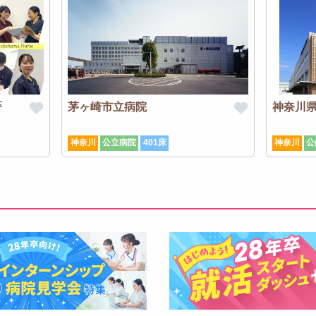
卒
茅ヶ崎市立病院
神奈川
神奈川
公立病院
401床
神奈川
公