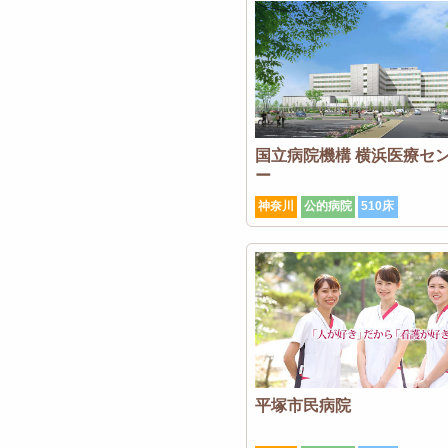
国立病院機構 横浜医療セ
ー
神奈川
公的病院
510床
平塚市民病院