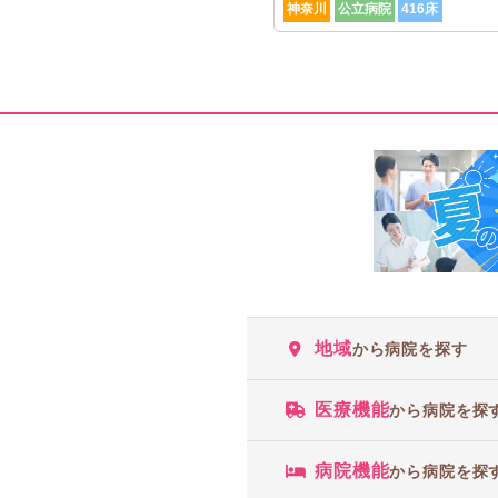
神奈川
公立病院
416床
地域
から病院を探す
医療機能
から病院を探
病院機能
から病院を探