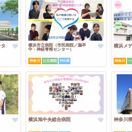
横浜市立病院（市民病院／脳卒
ンタ
横浜メ
中・神経脊椎センター）
神奈川
公立病院
950床
神奈川
一
横浜旭中央総合病院
神奈川