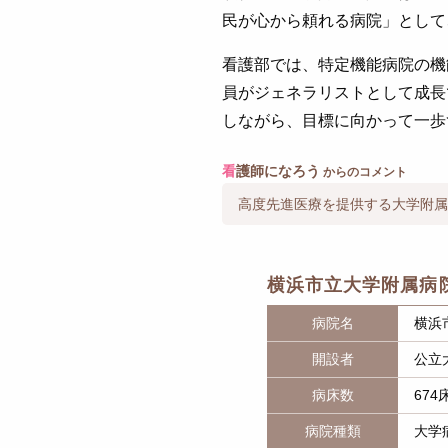
民が心から頼れる病院」として
看護部では、特定機能病院の機
員がジェネラリストとして成長
しながら、目標に向かって一歩
看
護師になろう
からのコメント
高度先進医療を提供する大学附属
横浜市立大学附属病
病院名
横浜
開設者
公立
病床数
674
病院種類
大学