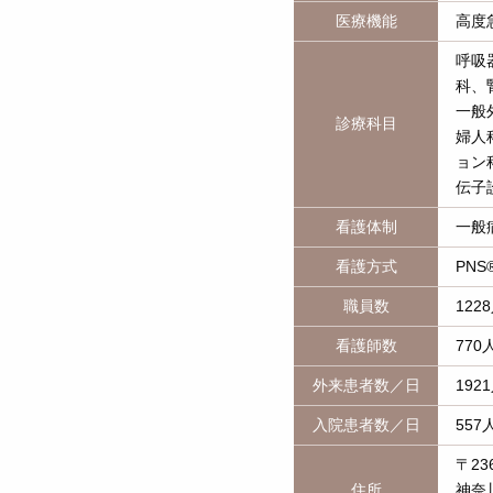
医療機能
高度
呼吸
科、
一般
診療科目
婦人
ョン
伝子
看護体制
一般
看護方式
PNS
職員数
122
看護師数
770
外来患者数／日
192
入院患者数／日
557
〒236
住所
神奈