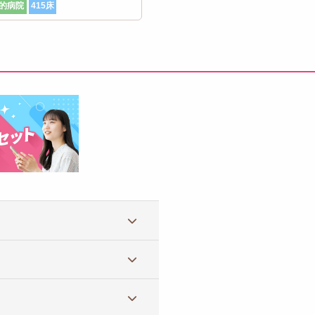
的病院
415床