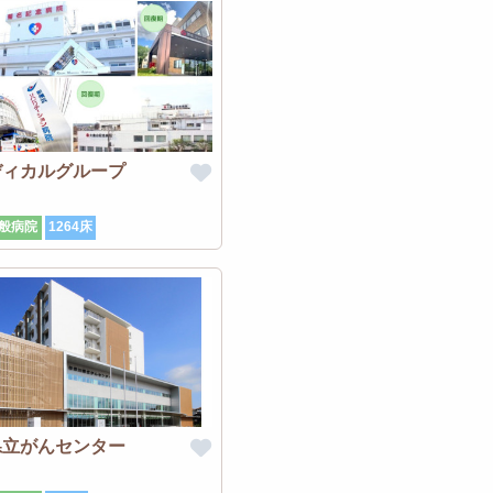
ディカルグループ
般病院
1264床
県立がんセンター