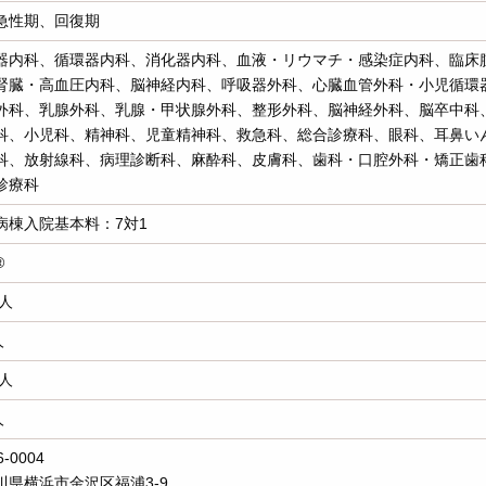
急性期、回復期
器内科、循環器内科、消化器内科、血液・リウマチ・感染症内科、臨床
腎臓・高血圧内科、脳神経内科、呼吸器外科、心臓血管外科・小児循環
外科、乳腺外科、乳腺・甲状腺外科、整形外科、脳神経外科、脳卒中科
科、小児科、精神科、児童精神科、救急科、総合診療科、眼科、耳鼻い
科、放射線科、病理診断科、麻酔科、皮膚科、歯科・口腔外科・矯正歯
診療科
病棟入院基本料：7対1
®
8人
人
1人
人
-0004
川県横浜市金沢区福浦3-9