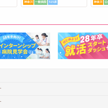
神奈川
一般病院
515床
神奈川
公
す
す