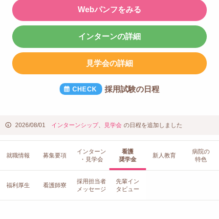
Webパンフをみる
インターンの詳細
見学会の詳細
採用試験の日程
2026/08/01
インターンシップ
、
見学会
の日程を追加しました
インターン
看護
病院の
就職情報
募集要項
新人教育
・見学会
奨学金
特色
採用担当者
先輩イン
福利厚生
看護師寮
メッセージ
タビュー