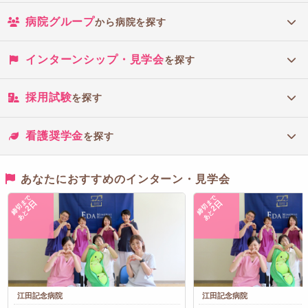
病院グループ
から病院を探す
インターンシップ・見学会
を探す
採用試験
を探す
看護奨学金
を探す
あなたにおすすめのインターン・見学会
締切まで
締切まで
2日
2日
あと
あと
江田記念病院
江田記念病院