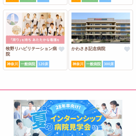
牧野リハビリテーション病
かわさき記念病院
院
神奈川
一般病院
120床
神奈川
一般病院
300床