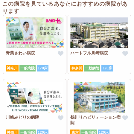
この病院を見ているあなたにおすすめの病院があ
ります
青葉さわい病院
ハートフル川崎病院
神奈川
一般病院
170床
神奈川
一般病院
320床
川崎みどりの病院
鶴川リハビリテーション病
院
神奈川
一般病院
120床
東京
一般病院
120床