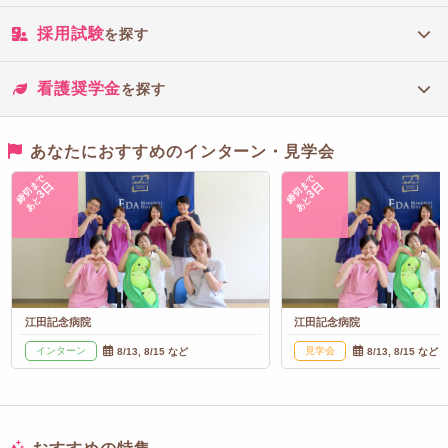
採用試験
を探す
看護奨学金
を探す
あなたにおすすめのインターン・見学会
締切まで
締切まで
3日
3日
あと
あと
江田記念病院
江田記念病院
インターン
見学会
8/13, 8/15 など
8/13, 8/15 など