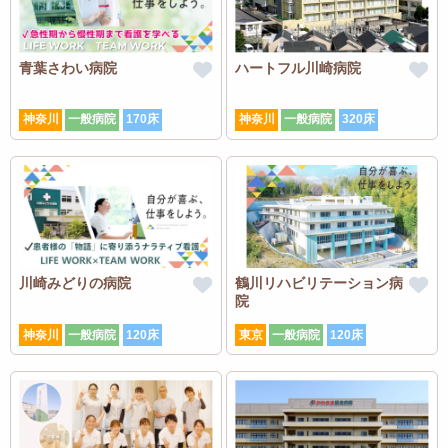
青葉さわい病院
ハートフル川崎病院
神奈川
一般病院
170床
神奈川
一般病院
320床
川崎みどりの病院
鶴川リハビリテーション病
院
神奈川
一般病院
120床
東京
一般病院
120床