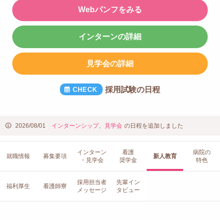
Webパンフをみる
インターンの詳細
見学会の詳細
採用試験の日程
2026/08/01
インターンシップ
、
見学会
の日程を追加しました
インターン
看護
病院の
就職情報
募集要項
新人教育
・見学会
奨学金
特色
採用担当者
先輩イン
福利厚生
看護師寮
メッセージ
タビュー