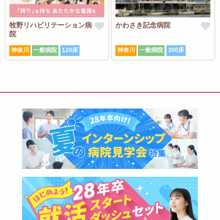
牧野リハビリテーション病
かわさき記念病院
院
神奈川
一般病院
120床
神奈川
一般病院
300床