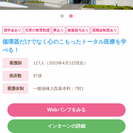
奨学金あり
充実の教育制度
寮あり
被服貸与あり
退職金制度あり
循環器だけでなく心のこもったトータル医療を学
べる！
看護師
117人（2023年4月1日現在）
病床数
97床
看護体制
一般病棟入院基本料：7対1
Webパンフをみる
インターンの詳細