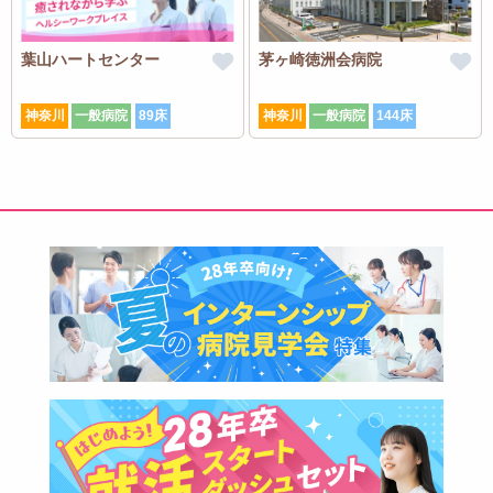
葉山ハートセンター
茅ヶ崎徳洲会病院
神奈川
一般病院
89床
神奈川
一般病院
144床