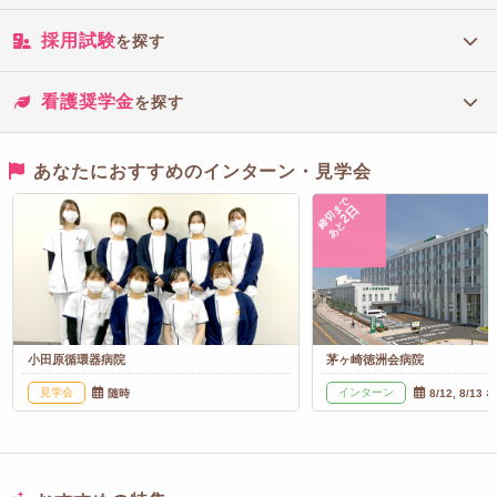
採用試験
を探す
看護奨学金
を探す
あなたにおすすめのインターン・見学会
締切まで
2日
あと
小田原循環器病院
茅ヶ崎徳洲会病院
見学会
インターン
随時
8/12, 8/13 