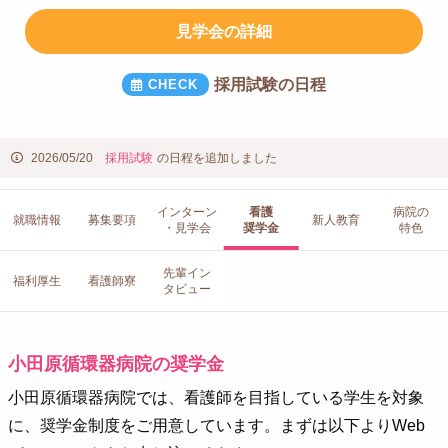
見学会の詳細
採用試験の日程
2026/05/20
採用試験
の日程を追加しました
インターン
看護
病院の
就職情報
募集要項
新人教育
・見学会
奨学金
特色
先輩イン
福利厚生
看護師寮
タビュー
小田原循環器病院の奨学金
小田原循環器病院では、看護師を目指している学生を対象
に、奨学金制度をご用意しています。まずは以下よりWeb