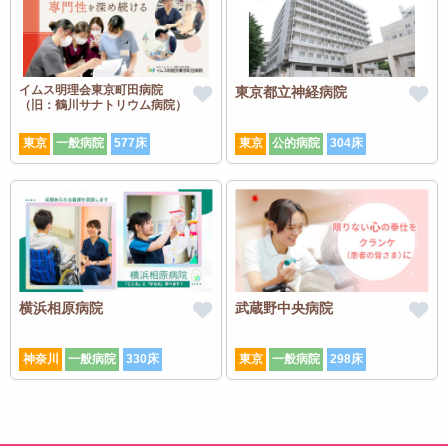
イムス明理会東京町田病院
東京都立神経病院
（旧：鶴川サナトリウム病院）
東京
一般病院
577床
東京
公的病院
304床
横浜相原病院
武蔵野中央病院
神奈川
一般病院
330床
東京
一般病院
298床