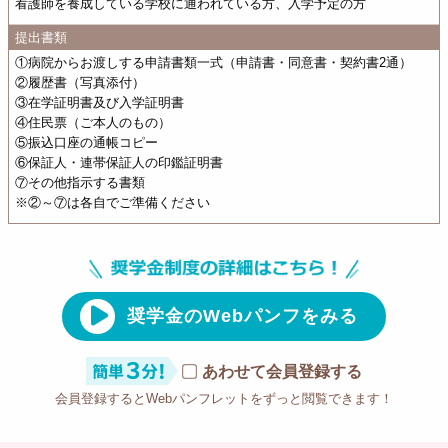
看護師を養成している学校に通われている方、入学予定の方
提出書類
①病院からお渡しする申請書類一式（申請書・同意書・契約書2通）
②履歴書（写真添付）
③在学証明書及び入学証明書
④住民票（ご本人のもの）
⑤振込口座の通帳コピー
⑥保証人・連帯保証人の印鑑証明書
⑦その他指示する書類
※②～⑦は各自でご準備ください
奨学金のWebパンフをみる
あわせて会員登録する
会員登録するとWebパンフレットをずっと閲覧できます！