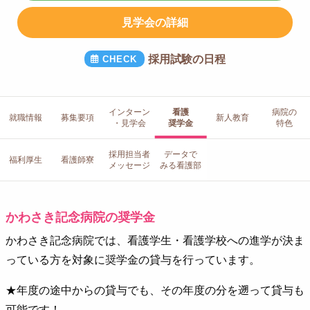
見学会の詳細
採用試験の日程
インターン
看護
病院の
就職情報
募集要項
新人教育
・見学会
奨学金
特色
採用担当者
データで
福利厚生
看護師寮
メッセージ
みる看護部
かわさき記念病院の奨学金
かわさき記念病院では、看護学生・看護学校への進学が決ま
っている方を対象に奨学金の貸与を行っています。
★年度の途中からの貸与でも、その年度の分を遡って貸与も
可能です！