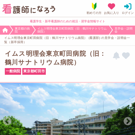
看護学生・新卒看護師のための就活・奨学金情報サイト
東京都の病
イムス明理会東京町田病院（旧：鶴川サナトリウム
見学会・説明
院
病院）
会
イムス明理会東京町田病院（旧：鶴川サナトリウム病院） (看護部) の見学会・説明会一
覧（新卒採用）
イムス明理会東京町田病院（旧：
鶴川サナトリウム病院）
一般病院
東京都町田市