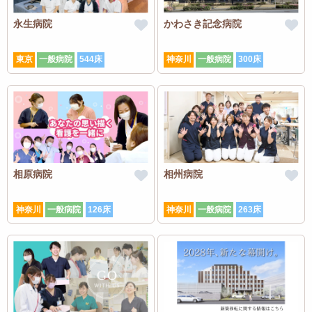
永生病院
かわさき記念病院
東京
一般病院
544床
神奈川
一般病院
300床
相原病院
相州病院
神奈川
一般病院
126床
神奈川
一般病院
263床