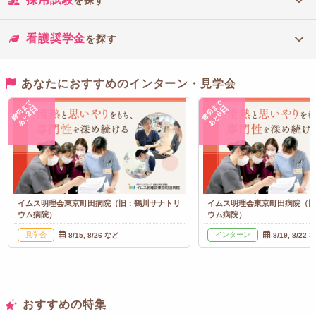
看護奨学金
を探す
あなたにおすすめのインターン・見学会
締切まで
締切まで
2日
6日
あと
あと
イムス明理会東京町田病院（旧：鶴川サナトリ
イムス明理会東京町田病院（
ウム病院）
ウム病院）
見学会
インターン
8/15, 8/26 など
8/19, 8/22 
おすすめの特集