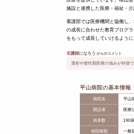
施設と連携した医療・福祉・介
看護部では医療機関と協働し、
の成長に合わせた教育プログラ
をもって成長していけるように
看
護師になろう
からのコメント
透析や慢性期医療の強みが特徴で
平山病院の基本情報
病院名
平山
開設者
医療
病床数
190
病院種類
一般