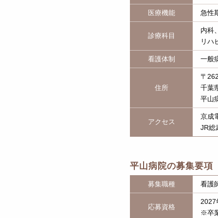
医療機能
急性
内科
診療科目
リハ
看護体制
一般病
〒262
住所
千葉県
平山
京成
アクセス
JR
平山病院の募集要項
募集職種
看護
20
応募資格
※卒