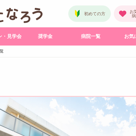
ン・見学会
奨学金
病院一覧
お気
院