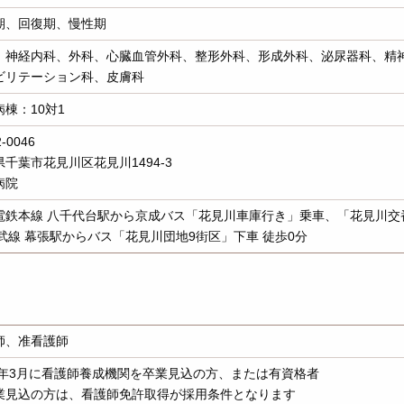
期、回復期、慢性期
、神経内科、外科、心臓血管外科、整形外科、形成外科、泌尿器科、精
ビリテーション科、皮膚科
棟：10対1
-0046
千葉市花見川区花見川1494-3
病院
電鉄本線 八千代台駅から京成バス「花見川車庫行き」乗車、「花見川交番
総武線 幕張駅からバス「花見川団地9街区」下車 徒歩0分
師、准看護師
27年3月に看護師養成機関を卒業見込の方、または有資格者
業見込の方は、看護師免許取得が採用条件となります