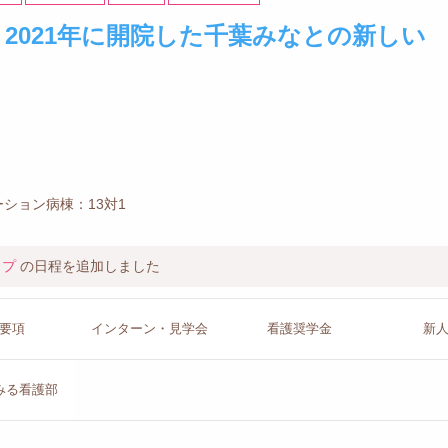
】2021年に開院した千葉みなとの新しい
ション病棟：13対1
ップ
の日程を追加しました
要項
インターン
・見学会
看護
奨学金
新
みる看護部