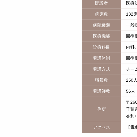
開設者
医療
病床数
132
病院種類
一般
医療機能
回復
診療科目
内科
看護体制
回復
看護方式
チー
職員数
250
看護師数
56人
〒260
住所
千葉
令和
アクセス
【電