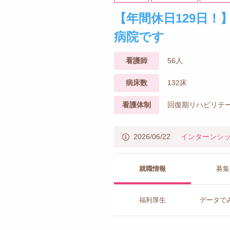
【年間休日129日！
病院です
看護師
56人
病床数
132床
看護体制
回復期リハビリテー
2026/06/22
インターンシ
就職情報
募集
福利厚生
データで