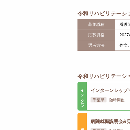
令和リハビリテーシ
募集職種
看護
応募資格
20
選考方法
作文
令和リハビリテーシ
インターン
インターンシップ
千葉県
随時開催
病院就職説明会&
見学会