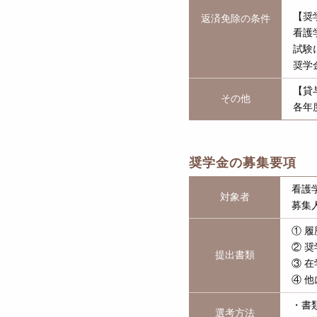
【奨
返済免除の条件
看護
試験
奨学
【貸
その他
各年
奨学金の募集要項
看護
対象者
募集
① 履
② 
提出書類
③ 
④ 
・書
選考方法