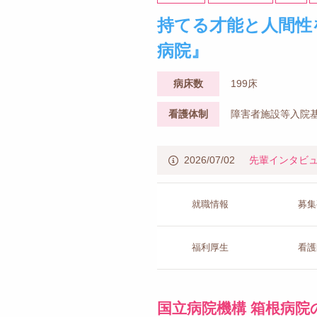
持てる才能と人間性
病院』
病床数
199床
看護体制
障害者施設等入院基
2026/07/02
先輩インタビ
就職情報
募集
福利厚生
看護
国立病院機構 箱根病院