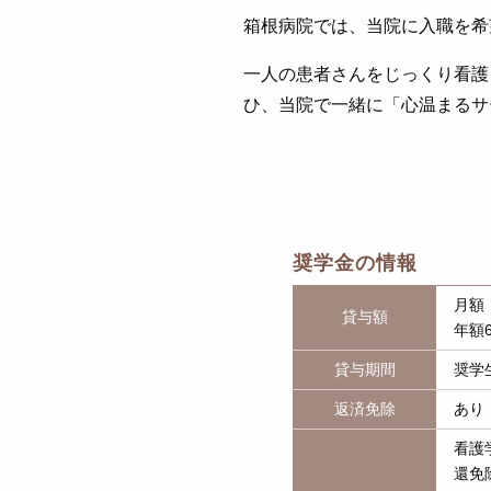
箱根病院では、当院に入職を希
一人の患者さんをじっくり看護
ひ、当院で一緒に「心温まるサ
奨学金の情報
月額：
貸与額
年額6
貸与期間
奨学
返済免除
あり
看護
還免