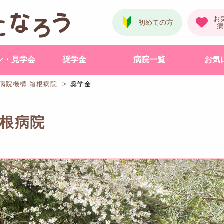
ン・見学会
奨学金
病院一覧
お気
病院機構 箱根病院
奨学金
箱根病院