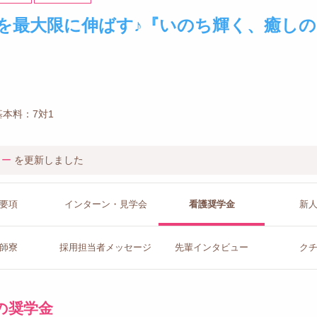
を最大限に伸ばす♪『いのち輝く、癒しの
本料：7対1
ュー
を更新しました
要項
インターン
・見学会
看護
奨学金
新
師寮
採用担当者
メッセージ
先輩イン
タビュー
ク
の奨学金