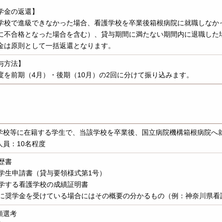
学金の返還】
学校で進級できなかった場合、看護学校を卒業後箱根病院に就職しなか
に不合格となった場合を含む）、貸与期間に満たない期間内に退職した
金は原則として一括返還となります。
与方法】
度を前期（4月）・後期（10月）の2回に分けて振り込みます。
学校等に在籍する学生で、当該学校を卒業後、国立病院機構箱根病院へ
人員：10名程度
歴書
奨学生申請書（貸与要領様式第1号）
在学する看護学校の成績証明書
他に奨学金を受けている場合にはその概要の分かるもの（例：神奈川県看
類選考