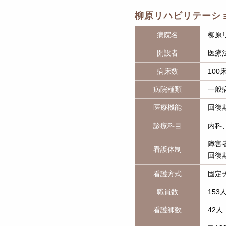
柳原リハビリテーシ
病院名
柳原
開設者
医療
病床数
100
病院種類
一般
医療機能
回復
診療科目
内科
障害
看護体制
回復
看護方式
固定
職員数
153
看護師数
42人