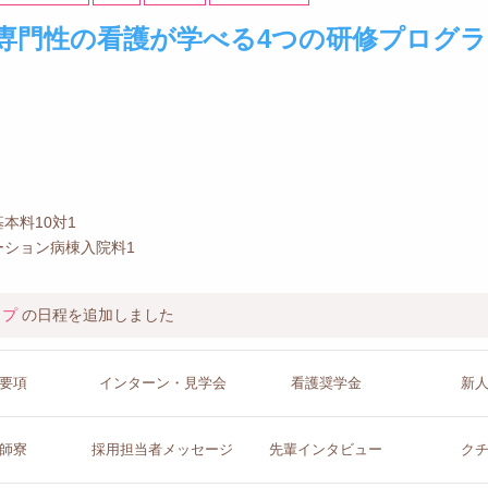
専門性の看護が学べる4つの研修プログラ
本料10対1
ーション病棟入院料1
ップ
の日程を追加しました
要項
インターン
・見学会
看護
奨学金
新
師寮
採用担当者
メッセージ
先輩イン
タビュー
ク