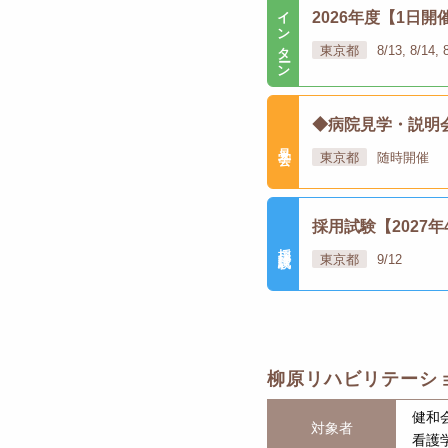
インターン
2026年度【1日
東京都
8/13, 8/14
◆病院見学・説明
見学会
東京都
随時開催
採用試験【2027年
採用試験
東京都
9/12
柳原リハビリテーシ
健和
対象者
看護