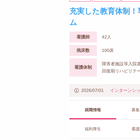
充実した教育体制！
ム
看護師
42人
病床数
100床
障害者施設等入院基
看護体制
回復期リハビリテ
2026/07/01
インターンシ
就職情報
募集
福利厚生
看護