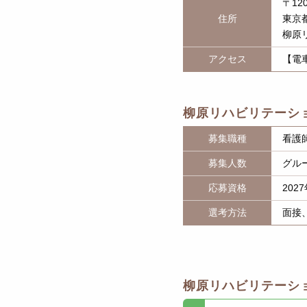
〒120
住所
東京都
柳原
アクセス
【電
柳原リハビリテーシ
募集職種
看護
募集人数
グル
応募資格
20
選考方法
面接
柳原リハビリテーシ