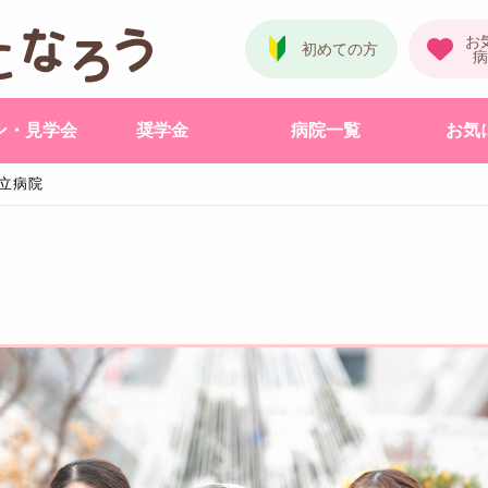
ン・見学会
奨学金
病院一覧
お気
立病院