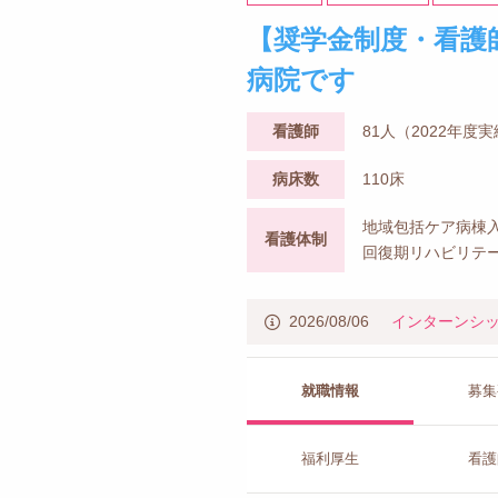
【奨学金制度・看護
病院です
看護師
81人（2022年度
病床数
110床
地域包括ケア病棟入
看護体制
回復期リハビリテー
2026/08/06
インターンシ
就職情報
募集
福利厚生
看護