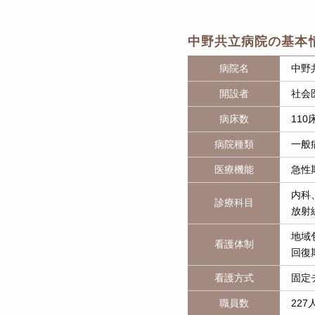
中野共立病院の基本
病院名
中野
開設者
社会
病床数
110
病院種類
一般
医療機能
急性
内科
診療科目
放射
地域
看護体制
回復
看護方式
固定
職員数
227