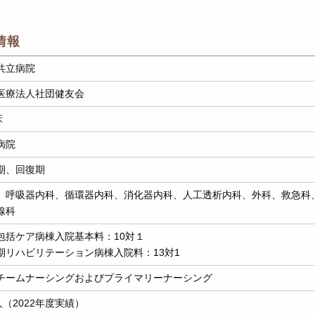
情報
共立病院
医療法人社団健友会
床
病院
期、回復期
、呼吸器内科、循環器内科、消化器内科、人工透析内科、外科、救急科
線科
包括ケア病棟入院基本料：10対１
期リハビリテーション病棟入院料：13対1
チームナーシングおよびプライマリーナーシング
人（2022年度実績）