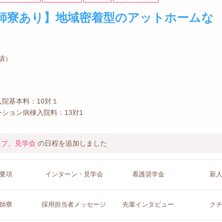
師寮あり】地域密着型のアットホームな
実績）
院基本料：10対１
ション病棟入院料：13対1
ップ
、
見学会
の日程を追加しました
要項
インターン
・見学会
看護
奨学金
新
師寮
採用担当者
メッセージ
先輩イン
タビュー
ク