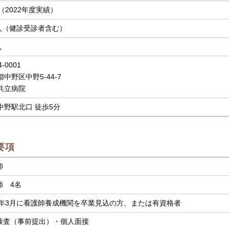
（2022年度実績）
0人（健診受診者含む）
人
-0001
中野区中野5-44-7
共立病院
中野駅北口 徒歩5分
要項
師
師 4名
27年3月に看護師養成機関を卒業見込の方、または有資格者
検査（事前提出）・個人面接