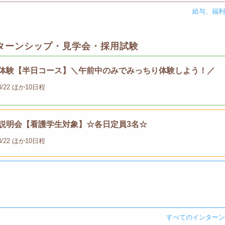
給与、福
ターンシップ・見学会・採用試験
就業体験【半日コース】＼午前中のみでみっちり体験しよう！／
, 8/22 ほか10日程
院説明会【看護学生対象】☆各日定員3名☆
, 8/22 ほか10日程
すべてのインター