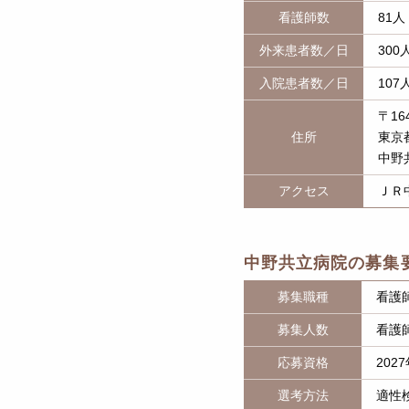
看護師数
81人
外来患者数／日
30
入院患者数／日
107
〒164
住所
東京都
中野
アクセス
ＪＲ
中野共立病院の募集
募集職種
看護
募集人数
看護
応募資格
20
選考方法
適性