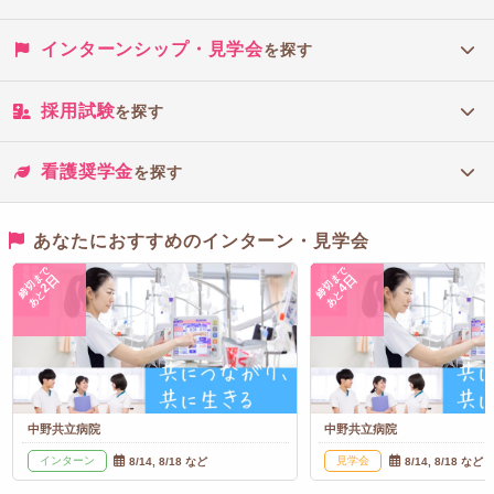
インターンシップ・見学会
を探す
採用試験
を探す
看護奨学金
を探す
あなたにおすすめのインターン・見学会
締切まで
締切まで
2日
4日
あと
あと
中野共立病院
中野共立病院
インターン
見学会
8/14, 8/18 など
8/14, 8/18 など