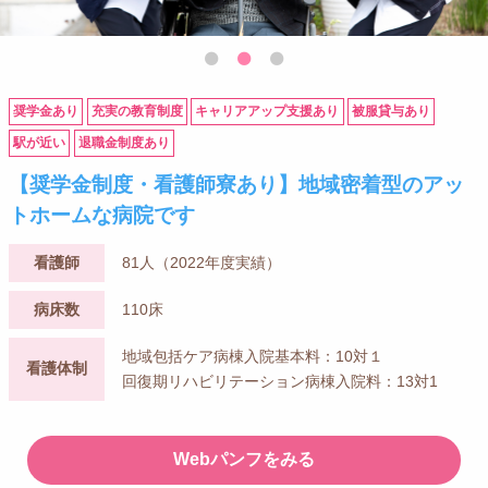
奨学金あり
充実の教育制度
キャリアアップ支援あり
被服貸与あり
駅が近い
退職金制度あり
【奨学金制度・看護師寮あり】地域密着型のアッ
トホームな病院です
看護師
81人（2022年度実績）
病床数
110床
地域包括ケア病棟入院基本料：10対１
看護体制
回復期リハビリテーション病棟入院料：13対1
Webパンフをみる