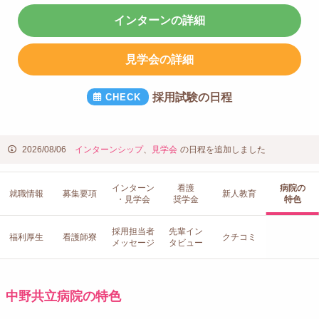
インターンの詳細
見学会の詳細
採用試験の日程
2026/08/06
インターンシップ
、
見学会
の日程を追加しました
インターン
看護
病院の
就職情報
募集要項
新人教育
・見学会
奨学金
特色
採用担当者
先輩イン
福利厚生
看護師寮
クチコミ
メッセージ
タビュー
中野共立病院の特色