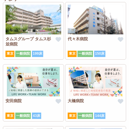
タムスグループ タムス杉
代々木病院
並病院
東京
一般病院
199床
東京
一般病院
150床
安田病院
大橋病院
東京
一般病院
43床
東京
一般病院
144床