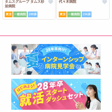
タムスグループ タムス杉
代々木病院
並病院
東京
一般病院
199床
東京
一般病院
150床