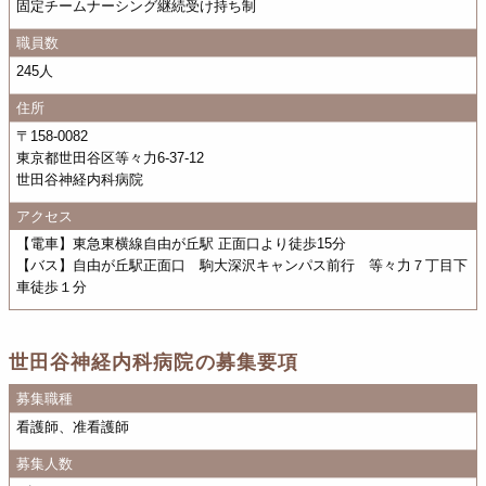
固定チームナーシング継続受け持ち制
職員数
245人
住所
〒158-0082
東京都世田谷区等々力6-37-12
世田谷神経内科病院
アクセス
【電車】東急東横線自由が丘駅 正面口より徒歩15分
【バス】自由が丘駅正面口 駒大深沢キャンパス前行 等々力７丁目下
車徒歩１分
世田谷神経内科病院の募集要項
募集職種
看護師、准看護師
募集人数