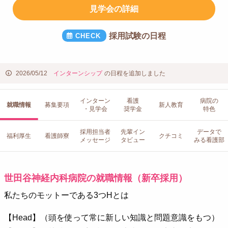
見学会の詳細
採用試験の日程
2026/05/12
インターンシップ
の日程を追加しました
インターン
看護
病院の
就職情報
募集要項
新人教育
・見学会
奨学金
特色
採用担当者
先輩イン
データで
福利厚生
看護師寮
クチコミ
メッセージ
タビュー
みる看護部
世田谷神経内科病院の就職情報（新卒採用）
私たちのモットーである3つHとは
【Head】（頭を使って常に新しい知識と問題意識をもつ）