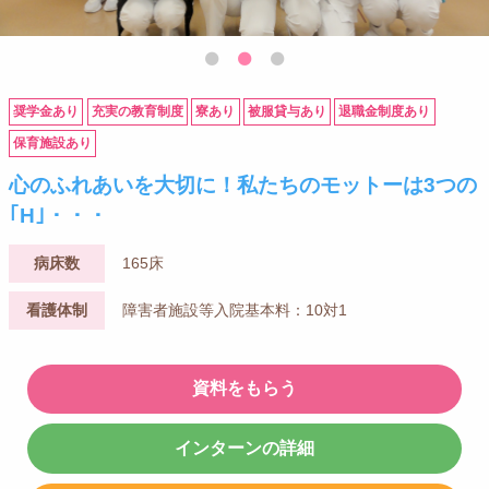
奨学金あり
充実の教育制度
寮あり
被服貸与あり
退職金制度あり
保育施設あり
心のふれあいを大切に！私たちのモットーは3つの
｢H｣・・・
病床数
165床
看護体制
障害者施設等入院基本料：10対1
資料をもらう
インターンの詳細